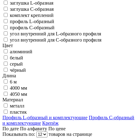
заглушка L-образная
заглушка С-образная
комплект креплений
профиль L-образный
профиль С-образный
угол внутренний для L-образного профиля
угол внутренний для С-образного профиля
Цвет
алюминий
белый
серый
чёрный
Длина
6 м
4000 мм
4050 мм
Материал
металл
пластик
Профиль L-образный и комплектующие
Профиль C-образный
и комплектующие
Крепёж
По дате
По алфавиту
По цене
Показывать по:
товаров на странице