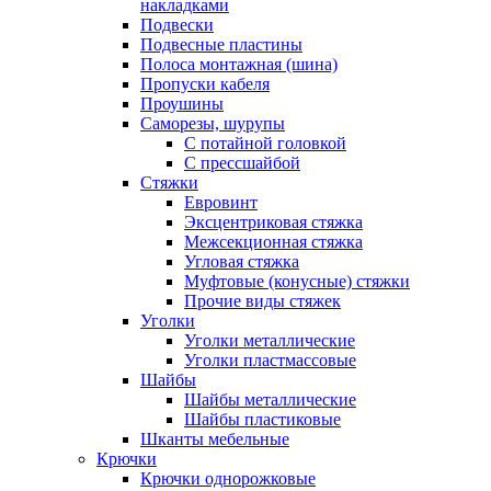
накладками
Подвески
Подвесные пластины
Полоса монтажная (шина)
Пропуски кабеля
Проушины
Саморезы, шурупы
С потайной головкой
С прессшайбой
Стяжки
Евровинт
Эксцентриковая стяжка
Межсекционная стяжка
Угловая стяжка
Муфтовые (конусные) стяжки
Прочие виды стяжек
Уголки
Уголки металлические
Уголки пластмассовые
Шайбы
Шайбы металлические
Шайбы пластиковые
Шканты мебельные
Крючки
Крючки однорожковые