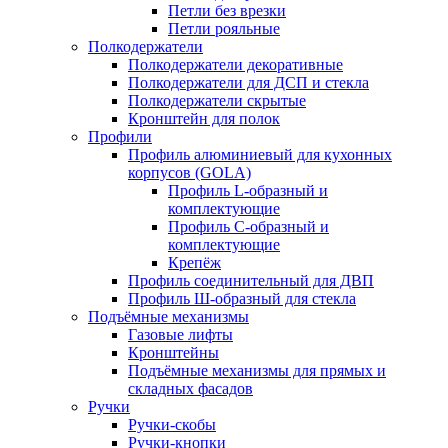
Петли без врезки
Петли рояльные
Полкодержатели
Полкодержатели декоративные
Полкодержатели для ДСП и стекла
Полкодержатели скрытые
Кронштейн для полок
Профили
Профиль алюминиевый для кухонных
корпусов (GOLA)
Профиль L-образный и
комплектующие
Профиль C-образный и
комплектующие
Крепёж
Профиль соединительный для ДВП
Профиль Ш-образный для стекла
Подъёмные механизмы
Газовые лифты
Кронштейны
Подъёмные механизмы для прямых и
складных фасадов
Ручки
Ручки-скобы
Ручки-кнопки