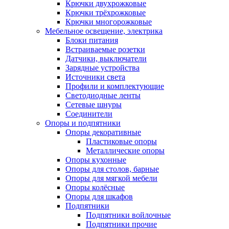
Крючки двухрожковые
Крючки трёхрожковые
Крючки многорожковые
Мебельное освещение, электрика
Блоки питания
Встраиваемые розетки
Датчики, выключатели
Зарядные устройства
Источники света
Профили и комплектующие
Светодиодные ленты
Сетевые шнуры
Соединители
Опоры и подпятники
Опоры декоративные
Пластиковые опоры
Металлические опоры
Опоры кухонные
Опоры для столов, барные
Опоры для мягкой мебели
Опоры колёсные
Опоры для шкафов
Подпятники
Подпятники войлочные
Подпятники прочие