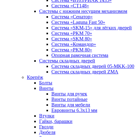
Система «B103/РИАК 1435»
Система «СТ148»
Системы с нижним несущим механизмом
Система «Сенатор»
Система «Laguna Fast 50»
Система «SKM-15» для лёгких дверей
Система «PKM 70»
Система «SKM 80»
Система «Командор»
Система «PKM 80»
Опорная рамочная система
Системы складных дверей
Система складных дверей 05-MKK-100
Система складных дверей ZMA
Крепёж
Болты
Винты
Винты для ручек
Винты потайные
Винты для мебели
Евровинты 6.3х13 мм
Втулки
Гайки, барашки
Гвозди
Дюбеля