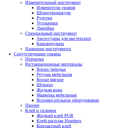
Измерительный инструмент
Измерители уровня
Штангенциркули
Рулетки
Угольники
Линейки
Специальный инструмент
Аксессуары для мастерских
Краскопульты
Хранение инструмента
Сопутствующие товары
Перчатки
Реставрационные материалы
Воски твёрдые
Ретушь мебельная
Воски мягкие
Штрихи
Жидкая кожа
Маркеры мебельные
Вспомогательное оборудование
Прочее
Клей и силикон
Жидкий клей PUR
Клей-расплав Hranipex
Контактный клей