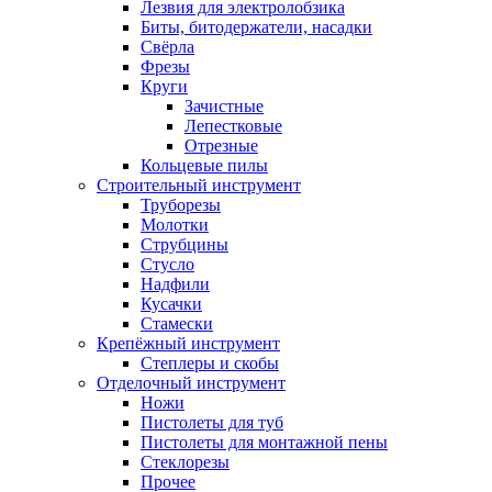
Лезвия для электролобзика
Биты, битодержатели, насадки
Свёрла
Фрезы
Круги
Зачистные
Лепестковые
Отрезные
Кольцевые пилы
Строительный инструмент
Труборезы
Молотки
Струбцины
Стусло
Надфили
Кусачки
Стамески
Крепёжный инструмент
Степлеры и скобы
Отделочный инструмент
Ножи
Пистолеты для туб
Пистолеты для монтажной пены
Стеклорезы
Прочее