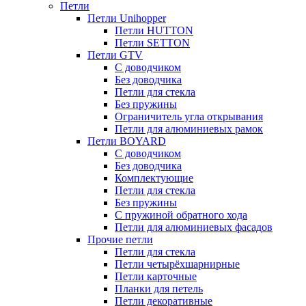
Петли
Петли Unihopper
Петли HUTTON
Петли SETTON
Петли GTV
С доводчиком
Без доводчика
Петли для стекла
Без пружины
Ограничитель угла открывания
Петли для алюминиевых рамок
Петли BOYARD
С доводчиком
Без доводчика
Комплектующие
Петли для стекла
Без пружины
С пружиной обратного хода
Петли для алюминиевых фасадов
Прочие петли
Петли для стекла
Петли четырёхшарнирные
Петли карточные
Планки для петель
Петли декоративные