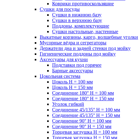
Коврики противоскользящие
Сушки для посуды
Сушки в нижнюю базу
Сушки в верхнюю базу
Поддоны, комплектующие
Сушки настольные, настенные
Выкатные корзины, карго, волшебные уголки
Мусорные вёдра и сегрегаторы
Держатели дна и задней стенки под мойку
Гигиенические поддоны под мойку
Аксессуары для кухни
Подставки под горячее
Барные аксессуары
Цокольная система
Цоколь H = 100 мм
Цоколь H = 150 мм
Соединение 180° H = 100 мм
Соединение 180° H = 150 мм
Уголок гибкий
Соединение 45/135° H = 100 мм
Соединение 45/135° H = 150 мм
Соединение 90° H = 100 мм
Соединение 90° H = 150 мм
Торцевая заглушка H = 100 мм
Торцевая заглушка H = 150 мм