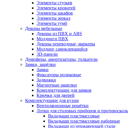
Элементы стульев
Элементы кроватей
Элементы шкафов
Элементы зеркал
Элементы тумб
Декоры мебельные
Декоры из ПВХ и ABS
Молдинги ПВХ
Декоры переводные, маркеры
Молдинг самоклеющийся
3D-панели
Демпферы, амортизаторы, толкатели
Замки, защёлки
Замки
Фиксаторы роликовые
Задвижки
Магнитные защелки
Комплектующие для замков
Крючки для дверей
Комплектующие для кухни
Вентиляционные решётки
Лотки для столовых приборов и противоскол
Вкладыши пластмассовые
Вкладыши пластмассовые наборные
Вкладыши из нержавеющей стали