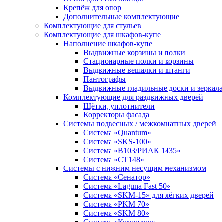
Крепёж для опор
Дополнительные комплектующие
Комплектующие для стульев
Комплектующие для шкафов-купе
Наполнение шкафов-купе
Выдвижные корзины и полки
Стационарные полки и корзины
Выдвижные вешалки и штанги
Пантографы
Выдвижные гладильные доски и зеркал
Комплектующие для раздвижных дверей
Щётки, уплотнители
Корректоры фасада
Системы подвесных / межкомнатных дверей
Система «Quantum»
Система «SKS-100»
Система «B103/РИАК 1435»
Система «СТ148»
Системы с нижним несущим механизмом
Система «Сенатор»
Система «Laguna Fast 50»
Система «SKM-15» для лёгких дверей
Система «PKM 70»
Система «SKM 80»
Система «Командор»