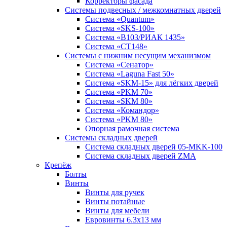
Корректоры фасада
Системы подвесных / межкомнатных дверей
Система «Quantum»
Система «SKS-100»
Система «B103/РИАК 1435»
Система «СТ148»
Системы с нижним несущим механизмом
Система «Сенатор»
Система «Laguna Fast 50»
Система «SKM-15» для лёгких дверей
Система «PKM 70»
Система «SKM 80»
Система «Командор»
Система «PKM 80»
Опорная рамочная система
Системы складных дверей
Система складных дверей 05-MKK-100
Система складных дверей ZMA
Крепёж
Болты
Винты
Винты для ручек
Винты потайные
Винты для мебели
Евровинты 6.3х13 мм