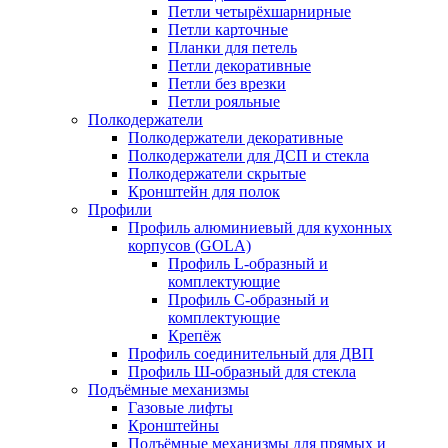
Петли четырёхшарнирные
Петли карточные
Планки для петель
Петли декоративные
Петли без врезки
Петли рояльные
Полкодержатели
Полкодержатели декоративные
Полкодержатели для ДСП и стекла
Полкодержатели скрытые
Кронштейн для полок
Профили
Профиль алюминиевый для кухонных
корпусов (GOLA)
Профиль L-образный и
комплектующие
Профиль C-образный и
комплектующие
Крепёж
Профиль соединительный для ДВП
Профиль Ш-образный для стекла
Подъёмные механизмы
Газовые лифты
Кронштейны
Подъёмные механизмы для прямых и