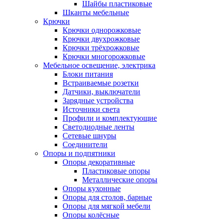
Шайбы пластиковые
Шканты мебельные
Крючки
Крючки однорожковые
Крючки двухрожковые
Крючки трёхрожковые
Крючки многорожковые
Мебельное освещение, электрика
Блоки питания
Встраиваемые розетки
Датчики, выключатели
Зарядные устройства
Источники света
Профили и комплектующие
Светодиодные ленты
Сетевые шнуры
Соединители
Опоры и подпятники
Опоры декоративные
Пластиковые опоры
Металлические опоры
Опоры кухонные
Опоры для столов, барные
Опоры для мягкой мебели
Опоры колёсные