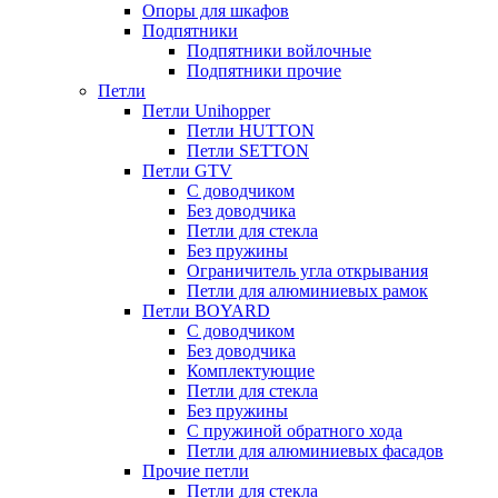
Опоры для шкафов
Подпятники
Подпятники войлочные
Подпятники прочие
Петли
Петли Unihopper
Петли HUTTON
Петли SETTON
Петли GTV
С доводчиком
Без доводчика
Петли для стекла
Без пружины
Ограничитель угла открывания
Петли для алюминиевых рамок
Петли BOYARD
С доводчиком
Без доводчика
Комплектующие
Петли для стекла
Без пружины
С пружиной обратного хода
Петли для алюминиевых фасадов
Прочие петли
Петли для стекла