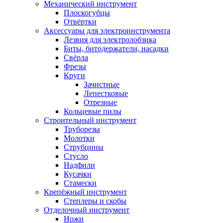
Механический инструмент
Плоскогубцы
Отвёртки
Аксессуары для электроинструмента
Лезвия для электролобзика
Биты, битодержатели, насадки
Свёрла
Фрезы
Круги
Зачистные
Лепестковые
Отрезные
Кольцевые пилы
Строительный инструмент
Труборезы
Молотки
Струбцины
Стусло
Надфили
Кусачки
Стамески
Крепёжный инструмент
Степлеры и скобы
Отделочный инструмент
Ножи