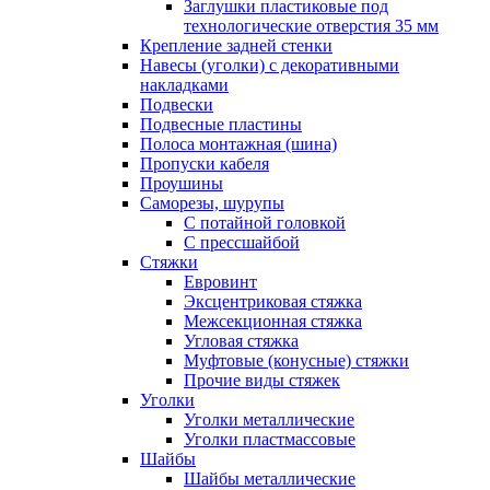
Заглушки пластиковые под
технологические отверстия 35 мм
Крепление задней стенки
Навесы (уголки) с декоративными
накладками
Подвески
Подвесные пластины
Полоса монтажная (шина)
Пропуски кабеля
Проушины
Саморезы, шурупы
С потайной головкой
С прессшайбой
Стяжки
Евровинт
Эксцентриковая стяжка
Межсекционная стяжка
Угловая стяжка
Муфтовые (конусные) стяжки
Прочие виды стяжек
Уголки
Уголки металлические
Уголки пластмассовые
Шайбы
Шайбы металлические