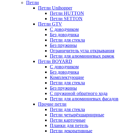
Петли
Петли Unihopper
Петли HUTTON
Петли SETTON
Петли GTV
С доводчиком
Без доводчика
Петли для стекла
Без пружины
Ограничитель угла открывания
Петли для алюминиевых рамок
Петли BOYARD
С доводчиком
Без доводчика
Комплектующие
Петли для стекла
Без пружины
С пружиной обратного хода
Петли для алюминиевых фасадов
Прочие петли
Петли для стекла
Петли четырёхшарнирные
Петли карточные
Планки для петель
Петли декоративные