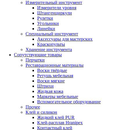
Измерительный инструмент
Измерители уровня
Штангенциркули
Рулетки
Угольники
Линейки
Специальный инструмент
Аксессуары для мастерских
Краскопульты
Хранение инструмента
Сопутствующие товары
Перчатки
Реставрационные материалы
Воски твёрдые
Ретушь мебельная
Воски мягкие
Штрихи
Жидкая кожа
Маркеры мебельные
Вспомогательное оборудование
Прочее
Клей и силикон
Жидкий клей PUR
Клей-расплав Hranipex
Контактный клей