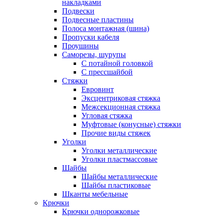
накладками
Подвески
Подвесные пластины
Полоса монтажная (шина)
Пропуски кабеля
Проушины
Саморезы, шурупы
С потайной головкой
С прессшайбой
Стяжки
Евровинт
Эксцентриковая стяжка
Межсекционная стяжка
Угловая стяжка
Муфтовые (конусные) стяжки
Прочие виды стяжек
Уголки
Уголки металлические
Уголки пластмассовые
Шайбы
Шайбы металлические
Шайбы пластиковые
Шканты мебельные
Крючки
Крючки однорожковые