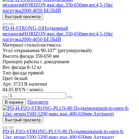
Быстрый просмотр
PD-H-STRONG-10Подъемный
механизмHORIZON,выс.фас.350-650мм,вес4,5-10кг
нагрузка2000-4050 БЕЛЫЙ
Материал
сталь/пластмасса
Угол открывания
90-107° (регулируемый)
Высота фасада
350-650 мм
Принцип работы
с доводчиком
Вес фасада
8-12 кг
Тип фасада
прямой
Цвет
белый
Арт. 3723
В наличии
84.05 BYN / компл.
Просмотр
В корзину
Быстрый просмотр
PD-H-P2O-STRONG-PLUS-80 Подъемникpush-to-open,8-
12кг.,мощн3500-5200,макс.выс.400-650мм Антрацит