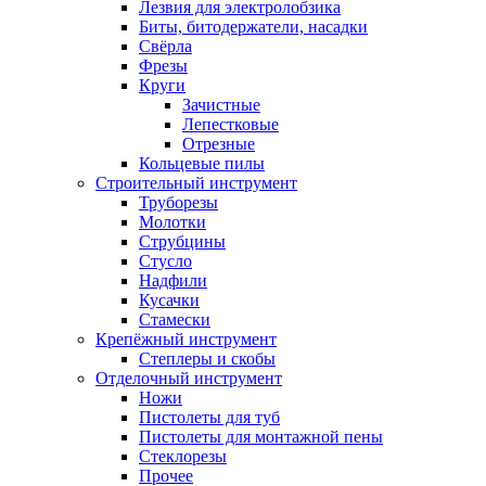
Лезвия для электролобзика
Биты, битодержатели, насадки
Свёрла
Фрезы
Круги
Зачистные
Лепестковые
Отрезные
Кольцевые пилы
Строительный инструмент
Труборезы
Молотки
Струбцины
Стусло
Надфили
Кусачки
Стамески
Крепёжный инструмент
Степлеры и скобы
Отделочный инструмент
Ножи
Пистолеты для туб
Пистолеты для монтажной пены
Стеклорезы
Прочее