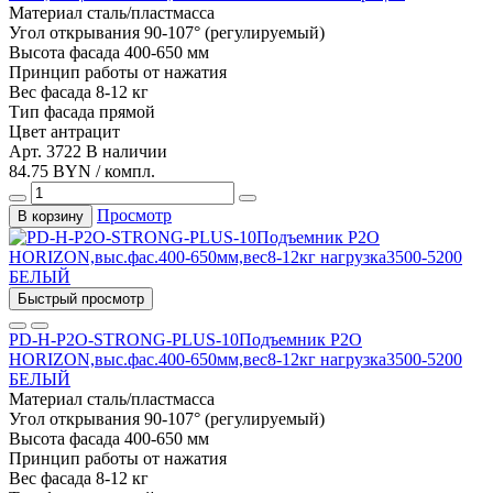
Материал
сталь/пластмасса
Угол открывания
90-107° (регулируемый)
Высота фасада
400-650 мм
Принцип работы
от нажатия
Вес фасада
8-12 кг
Тип фасада
прямой
Цвет
антрацит
Арт. 3722
В наличии
84.75 BYN / компл.
Просмотр
В корзину
Быстрый просмотр
PD-H-P2O-STRONG-PLUS-10Подъемник P2O
HORIZON,выс.фас.400-650мм,вес8-12кг нагрузка3500-5200
БЕЛЫЙ
Материал
сталь/пластмасса
Угол открывания
90-107° (регулируемый)
Высота фасада
400-650 мм
Принцип работы
от нажатия
Вес фасада
8-12 кг