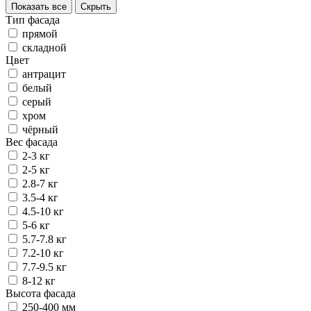
Показать все
Скрыть
Тип фасада
прямой
складной
Цвет
антрацит
белый
серый
хром
чёрный
Вес фасада
2-3 кг
2-5 кг
2.8-7 кг
3.5-4 кг
4.5-10 кг
5-6 кг
5.7-7.8 кг
7.2-10 кг
7.7-9.5 кг
8-12 кг
Высота фасада
250-400 мм