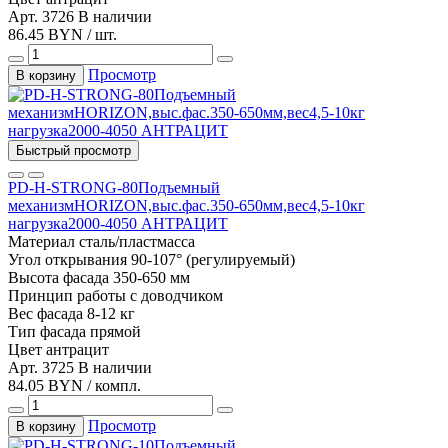
Арт. 3726
В наличии
86.45 BYN / шт.
Просмотр
В корзину
Быстрый просмотр
PD-H-STRONG-80Подъемный
механизмHORIZON,выс.фас.350-650мм,вес4,5-10кг
нагрузка2000-4050 АНТРАЦИТ
Материал
сталь/пластмасса
Угол открывания
90-107° (регулируемый)
Высота фасада
350-650 мм
Принцип работы
с доводчиком
Вес фасада
8-12 кг
Тип фасада
прямой
Цвет
антрацит
Арт. 3725
В наличии
84.05 BYN / компл.
Просмотр
В корзину