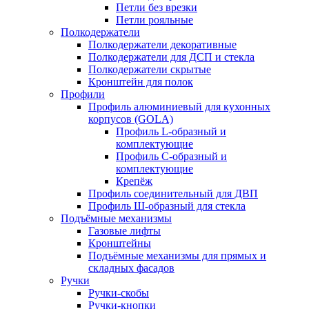
Петли без врезки
Петли рояльные
Полкодержатели
Полкодержатели декоративные
Полкодержатели для ДСП и стекла
Полкодержатели скрытые
Кронштейн для полок
Профили
Профиль алюминиевый для кухонных
корпусов (GOLA)
Профиль L-образный и
комплектующие
Профиль C-образный и
комплектующие
Крепёж
Профиль соединительный для ДВП
Профиль Ш-образный для стекла
Подъёмные механизмы
Газовые лифты
Кронштейны
Подъёмные механизмы для прямых и
складных фасадов
Ручки
Ручки-скобы
Ручки-кнопки