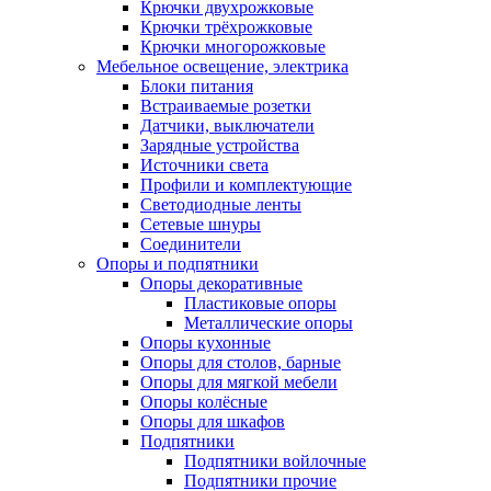
Крючки двухрожковые
Крючки трёхрожковые
Крючки многорожковые
Мебельное освещение, электрика
Блоки питания
Встраиваемые розетки
Датчики, выключатели
Зарядные устройства
Источники света
Профили и комплектующие
Светодиодные ленты
Сетевые шнуры
Соединители
Опоры и подпятники
Опоры декоративные
Пластиковые опоры
Металлические опоры
Опоры кухонные
Опоры для столов, барные
Опоры для мягкой мебели
Опоры колёсные
Опоры для шкафов
Подпятники
Подпятники войлочные
Подпятники прочие