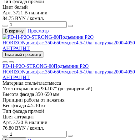
Тип фасада
прямой
Цвет
белый
Арт. 3721
В наличии
84.75 BYN / компл.
Просмотр
В корзину
Быстрый просмотр
PD-H-P2O-STRONG-80Подъемник P2O
HORIZON,выс.фас.350-650мм,вес4,5-10кг нагрузка2000-4050
АНТРАЦИТ
Материал
сталь/пластмасса
Угол открывания
90-107° (регулируемый)
Высота фасада
350-650 мм
Принцип работы
от нажатия
Вес фасада
4.5-10 кг
Тип фасада
прямой
Цвет
антрацит
Арт. 3720
В наличии
76.80 BYN / компл.