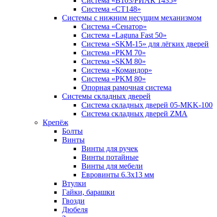
Система «B103/РИАК 1435»
Система «СТ148»
Системы с нижним несущим механизмом
Система «Сенатор»
Система «Laguna Fast 50»
Система «SKM-15» для лёгких дверей
Система «PKM 70»
Система «SKM 80»
Система «Командор»
Система «PKM 80»
Опорная рамочная система
Системы складных дверей
Система складных дверей 05-MKK-100
Система складных дверей ZMA
Крепёж
Болты
Винты
Винты для ручек
Винты потайные
Винты для мебели
Евровинты 6.3х13 мм
Втулки
Гайки, барашки
Гвозди
Дюбеля