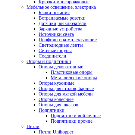
Крючки многорожковые
Мебельное освещение, электрика
Блоки питания
Встраиваемые розетки
Датчики, выключатели
Зарядные устройства
Источники света
Профили и комплектующие
Светодиодные ленты
Сетевые шнуры
Соединители
Опоры и подпятники
Опоры декоративные
Пластиковые опоры
Металлические опоры
Опоры кухонные
Опоры для столов, барные
Опоры для мягкой мебели
Опоры колёсные
Опоры для шкафов
Подпятники
Подпятники войлочные
Подпятники прочие
Петли
Петли Unihopper