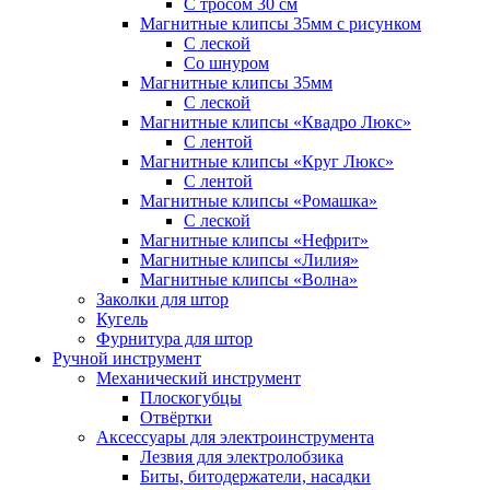
С тросом 30 см
Магнитные клипсы 35мм с рисунком
С леской
Со шнуром
Магнитные клипсы 35мм
С леской
Магнитные клипсы «Квадро Люкс»
С лентой
Магнитные клипсы «Круг Люкс»
С лентой
Магнитные клипсы «Ромашка»
С леской
Магнитные клипсы «Нефрит»
Магнитные клипсы «Лилия»
Магнитные клипсы «Волна»
Заколки для штор
Кугель
Фурнитура для штор
Ручной инструмент
Механический инструмент
Плоскогубцы
Отвёртки
Аксессуары для электроинструмента
Лезвия для электролобзика
Биты, битодержатели, насадки