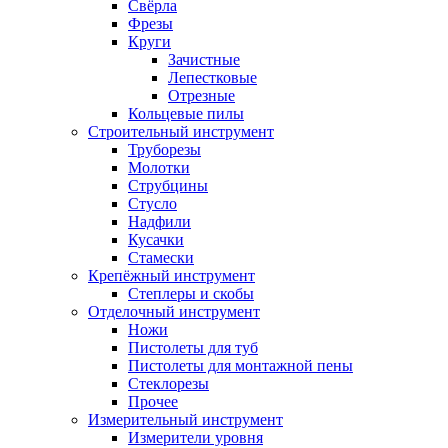
Свёрла
Фрезы
Круги
Зачистные
Лепестковые
Отрезные
Кольцевые пилы
Строительный инструмент
Труборезы
Молотки
Струбцины
Стусло
Надфили
Кусачки
Стамески
Крепёжный инструмент
Степлеры и скобы
Отделочный инструмент
Ножи
Пистолеты для туб
Пистолеты для монтажной пены
Стеклорезы
Прочее
Измерительный инструмент
Измерители уровня