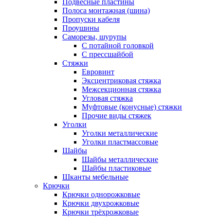
Подвесные пластины
Полоса монтажная (шина)
Пропуски кабеля
Проушины
Саморезы, шурупы
С потайной головкой
С прессшайбой
Стяжки
Евровинт
Эксцентриковая стяжка
Межсекционная стяжка
Угловая стяжка
Муфтовые (конусные) стяжки
Прочие виды стяжек
Уголки
Уголки металлические
Уголки пластмассовые
Шайбы
Шайбы металлические
Шайбы пластиковые
Шканты мебельные
Крючки
Крючки однорожковые
Крючки двухрожковые
Крючки трёхрожковые