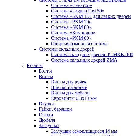
Система «Сенатор»
Система «Laguna Fast 50»
Система «SKM-15» для лёгких дверей
Система «PKM 70»
Система «SKM 80»
Система «Командор»
Система «PKM 80»
Опорная рамочная система
Системы складных дверей
Система складных дверей 05-MKK-100
Система складных дверей ZMA
Крепёж
Болты
Винты
Винты для ручек
Винты потайные
Винты для мебели
Евровинты 6.3х13 мм
Втулки
Гайки, барашки
Гвозди
Дюбеля
Заглушки
Заглушки самоклеящиеся 14 мм