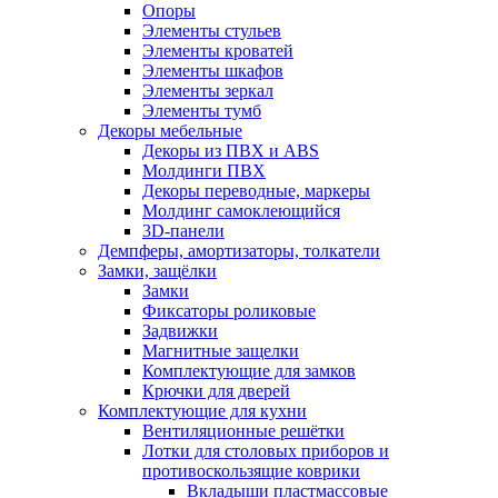
Опоры
Элементы стульев
Элементы кроватей
Элементы шкафов
Элементы зеркал
Элементы тумб
Декоры мебельные
Декоры из ПВХ и ABS
Молдинги ПВХ
Декоры переводные, маркеры
Молдинг самоклеющийся
3D-панели
Демпферы, амортизаторы, толкатели
Замки, защёлки
Замки
Фиксаторы роликовые
Задвижки
Магнитные защелки
Комплектующие для замков
Крючки для дверей
Комплектующие для кухни
Вентиляционные решётки
Лотки для столовых приборов и
противоскользящие коврики
Вкладыши пластмассовые