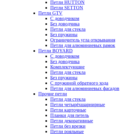
Петли HUTTON
Петли SETTON
Петли GTV
С доводчиком
Без доводчика
Петли для стекла
Без пружины
Ограничитель угла открывания
Петли для алюминиевых рамок
Петли BOYARD
С доводчиком
Без доводчика
Комплектующие
Петли для стекла
Без пружины
С пружиной обратного хода
Петли для алюминиевых фасадов
Прочие петли
Петли для стекла
Петли четырёхшарнирные
Петли карточные
Планки для петель
Петли декоративные
Петли без врезки
Петли рояльные