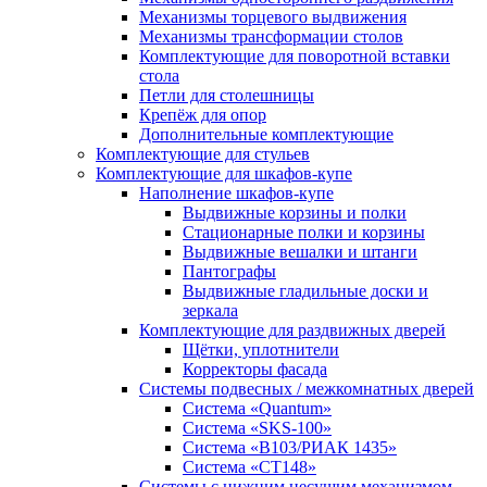
Механизмы торцевого выдвижения
Механизмы трансформации столов
Комплектующие для поворотной вставки
стола
Петли для столешницы
Крепёж для опор
Дополнительные комплектующие
Комплектующие для стульев
Комплектующие для шкафов-купе
Наполнение шкафов-купе
Выдвижные корзины и полки
Стационарные полки и корзины
Выдвижные вешалки и штанги
Пантографы
Выдвижные гладильные доски и
зеркала
Комплектующие для раздвижных дверей
Щётки, уплотнители
Корректоры фасада
Системы подвесных / межкомнатных дверей
Система «Quantum»
Система «SKS-100»
Система «B103/РИАК 1435»
Система «СТ148»
Системы с нижним несущим механизмом