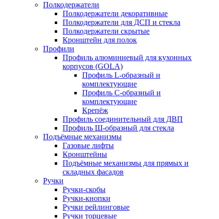
Полкодержатели
Полкодержатели декоративные
Полкодержатели для ДСП и стекла
Полкодержатели скрытые
Кронштейн для полок
Профили
Профиль алюминиевый для кухонных
корпусов (GOLA)
Профиль L-образный и
комплектующие
Профиль C-образный и
комплектующие
Крепёж
Профиль соединительный для ДВП
Профиль Ш-образный для стекла
Подъёмные механизмы
Газовые лифты
Кронштейны
Подъёмные механизмы для прямых и
складных фасадов
Ручки
Ручки-скобы
Ручки-кнопки
Ручки рейлинговые
Ручки торцевые