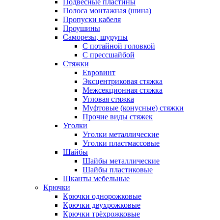
Подвесные пластины
Полоса монтажная (шина)
Пропуски кабеля
Проушины
Саморезы, шурупы
С потайной головкой
С прессшайбой
Стяжки
Евровинт
Эксцентриковая стяжка
Межсекционная стяжка
Угловая стяжка
Муфтовые (конусные) стяжки
Прочие виды стяжек
Уголки
Уголки металлические
Уголки пластмассовые
Шайбы
Шайбы металлические
Шайбы пластиковые
Шканты мебельные
Крючки
Крючки однорожковые
Крючки двухрожковые
Крючки трёхрожковые