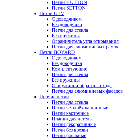
Петли HUTTON
Петли SETTON
Петли GTV
С доводчиком
Без доводчика
Петли для стекла
Без пружины
Ограничитель угла открывания
Петли для алюминиевых рамок
Петли BOYARD
С доводчиком
Без доводчика
Комплектующие
Петли для стекла
Без пружины
С пружиной обратного хода
Петли для алюминиевых фасадов
Прочие петли
Петли для стекла
Петли четырёхшарнирные
Петли карточные
Планки для петель
Петли декоративные
Петли без врезки
Петли рояльные