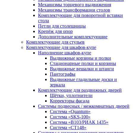
Механизмы торцевого выдвижения
Механизмы трансформации столов
Комплектующие для поворотной вставки
стола
Петли для столешницы
Крепёж для опор
Дополнительные комплектующие
Комплектующие для стульев
Комплектующие для шкафов-купе
Наполнение шкафов-купе
Выдвижные корзины и полки
Стационарные полки и корзины
Выдвижные вешалки и штанги
Пантографы
Выдвижные гладильные доски и
зеркала
Комплектующие для раздвижных дверей
Щётки, уплотнители
Корректоры фасада
Системы подвесных / межкомнатных дверей
Система «Quantum»
Система «SKS-100»
Система «B103/РИАК 1435»
Система «СТ148»
Системы с нижним несущим механизмом