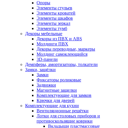
Опоры
Элементы стульев
Элементы кроватей
Элементы шкафов
Элементы зеркал
Элементы тумб
Декоры мебельные
Декоры из ПВХ и ABS
Молдинги ПВХ
Декоры переводные, маркеры
Молдинг самоклеющийся
3D-панели
Демпферы, амортизаторы, толкатели
Замки, защёлки
Замки
Фиксаторы роликовые
Задвижки
Магнитные защелки
Комплектующие для замков
Крючки для дверей
Комплектующие для кухни
Вентиляционные решётки
Лотки для столовых приборов и
противоскользящие коврики
Вкладыши пластмассовые