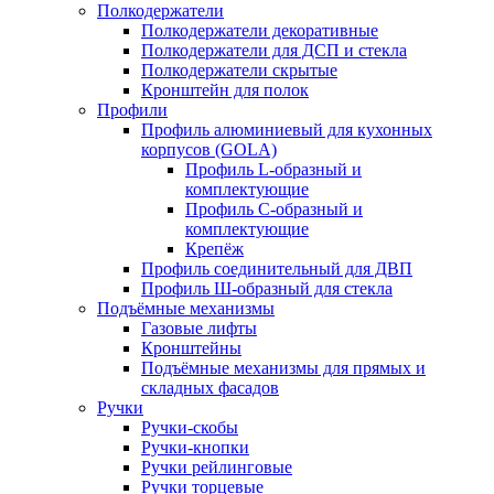
Полкодержатели
Полкодержатели декоративные
Полкодержатели для ДСП и стекла
Полкодержатели скрытые
Кронштейн для полок
Профили
Профиль алюминиевый для кухонных
корпусов (GOLA)
Профиль L-образный и
комплектующие
Профиль C-образный и
комплектующие
Крепёж
Профиль соединительный для ДВП
Профиль Ш-образный для стекла
Подъёмные механизмы
Газовые лифты
Кронштейны
Подъёмные механизмы для прямых и
складных фасадов
Ручки
Ручки-скобы
Ручки-кнопки
Ручки рейлинговые
Ручки торцевые