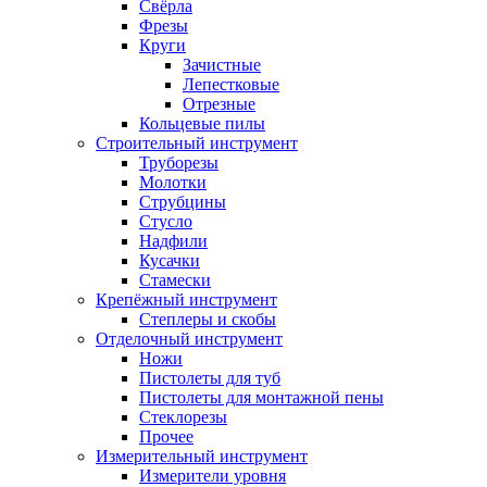
Свёрла
Фрезы
Круги
Зачистные
Лепестковые
Отрезные
Кольцевые пилы
Строительный инструмент
Труборезы
Молотки
Струбцины
Стусло
Надфили
Кусачки
Стамески
Крепёжный инструмент
Степлеры и скобы
Отделочный инструмент
Ножи
Пистолеты для туб
Пистолеты для монтажной пены
Стеклорезы
Прочее
Измерительный инструмент
Измерители уровня