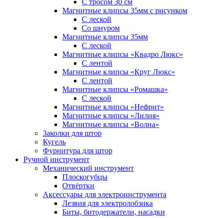
С тросом 30 см
Магнитные клипсы 35мм с рисунком
С леской
Со шнуром
Магнитные клипсы 35мм
С леской
Магнитные клипсы «Квадро Люкс»
С лентой
Магнитные клипсы «Круг Люкс»
С лентой
Магнитные клипсы «Ромашка»
С леской
Магнитные клипсы «Нефрит»
Магнитные клипсы «Лилия»
Магнитные клипсы «Волна»
Заколки для штор
Кугель
Фурнитура для штор
Ручной инструмент
Механический инструмент
Плоскогубцы
Отвёртки
Аксессуары для электроинструмента
Лезвия для электролобзика
Биты, битодержатели, насадки