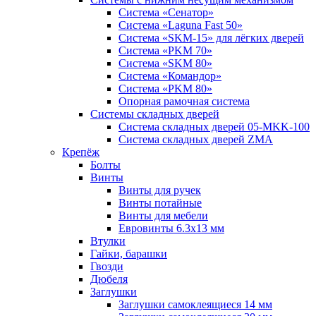
Система «Сенатор»
Система «Laguna Fast 50»
Система «SKM-15» для лёгких дверей
Система «PKM 70»
Система «SKM 80»
Система «Командор»
Система «PKM 80»
Опорная рамочная система
Системы складных дверей
Система складных дверей 05-MKK-100
Система складных дверей ZMA
Крепёж
Болты
Винты
Винты для ручек
Винты потайные
Винты для мебели
Евровинты 6.3х13 мм
Втулки
Гайки, барашки
Гвозди
Дюбеля
Заглушки
Заглушки самоклеящиеся 14 мм