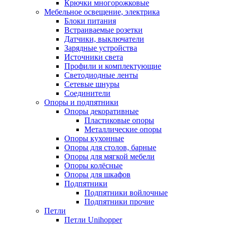
Крючки многорожковые
Мебельное освещение, электрика
Блоки питания
Встраиваемые розетки
Датчики, выключатели
Зарядные устройства
Источники света
Профили и комплектующие
Светодиодные ленты
Сетевые шнуры
Соединители
Опоры и подпятники
Опоры декоративные
Пластиковые опоры
Металлические опоры
Опоры кухонные
Опоры для столов, барные
Опоры для мягкой мебели
Опоры колёсные
Опоры для шкафов
Подпятники
Подпятники войлочные
Подпятники прочие
Петли
Петли Unihopper