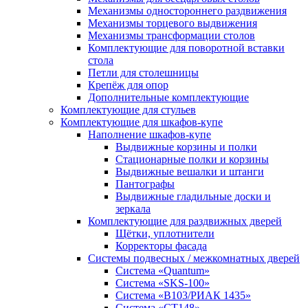
Механизмы одностороннего раздвижения
Механизмы торцевого выдвижения
Механизмы трансформации столов
Комплектующие для поворотной вставки
стола
Петли для столешницы
Крепёж для опор
Дополнительные комплектующие
Комплектующие для стульев
Комплектующие для шкафов-купе
Наполнение шкафов-купе
Выдвижные корзины и полки
Стационарные полки и корзины
Выдвижные вешалки и штанги
Пантографы
Выдвижные гладильные доски и
зеркала
Комплектующие для раздвижных дверей
Щётки, уплотнители
Корректоры фасада
Системы подвесных / межкомнатных дверей
Система «Quantum»
Система «SKS-100»
Система «B103/РИАК 1435»
Система «СТ148»