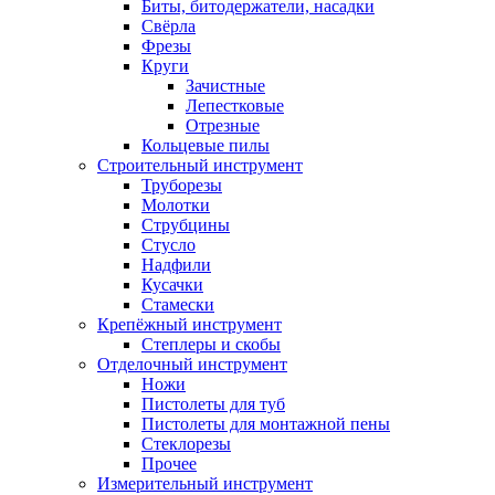
Биты, битодержатели, насадки
Свёрла
Фрезы
Круги
Зачистные
Лепестковые
Отрезные
Кольцевые пилы
Строительный инструмент
Труборезы
Молотки
Струбцины
Стусло
Надфили
Кусачки
Стамески
Крепёжный инструмент
Степлеры и скобы
Отделочный инструмент
Ножи
Пистолеты для туб
Пистолеты для монтажной пены
Стеклорезы
Прочее
Измерительный инструмент