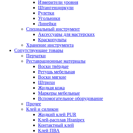
Измерители уровня
Штангенциркули
Рулетки
Угольники
Линейки
Специальный инструмент
Аксессуары для мастерских
Краскопульты
Хранение инструмента
Сопутствующие товары
Перчатки
Реставрационные материалы
Воски твёрдые
Ретушь мебельная
Воски мягкие
Штрихи
Жидкая кожа
Маркеры мебельные
Вспомогательное оборудование
Прочее
Клей и силикон
Жидкий клей PUR
Клей-расплав Hranipex
Контактный клей
Клей ПВА