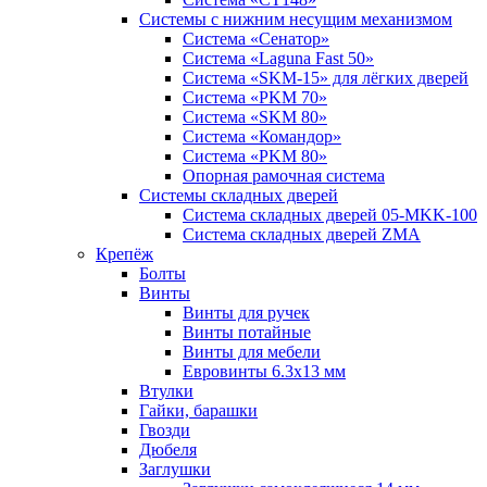
Системы с нижним несущим механизмом
Система «Сенатор»
Система «Laguna Fast 50»
Система «SKM-15» для лёгких дверей
Система «PKM 70»
Система «SKM 80»
Система «Командор»
Система «PKM 80»
Опорная рамочная система
Системы складных дверей
Система складных дверей 05-MKK-100
Система складных дверей ZMA
Крепёж
Болты
Винты
Винты для ручек
Винты потайные
Винты для мебели
Евровинты 6.3х13 мм
Втулки
Гайки, барашки
Гвозди
Дюбеля
Заглушки