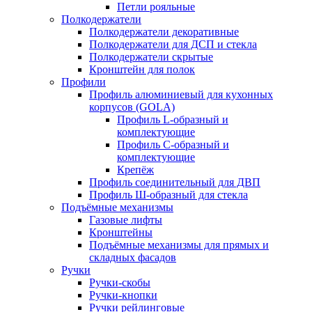
Петли рояльные
Полкодержатели
Полкодержатели декоративные
Полкодержатели для ДСП и стекла
Полкодержатели скрытые
Кронштейн для полок
Профили
Профиль алюминиевый для кухонных
корпусов (GOLA)
Профиль L-образный и
комплектующие
Профиль C-образный и
комплектующие
Крепёж
Профиль соединительный для ДВП
Профиль Ш-образный для стекла
Подъёмные механизмы
Газовые лифты
Кронштейны
Подъёмные механизмы для прямых и
складных фасадов
Ручки
Ручки-скобы
Ручки-кнопки
Ручки рейлинговые