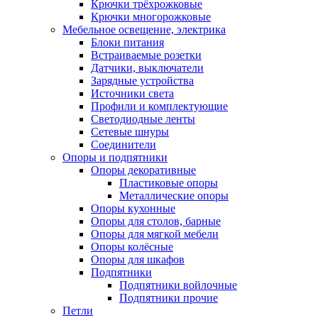
Крючки трёхрожковые
Крючки многорожковые
Мебельное освещение, электрика
Блоки питания
Встраиваемые розетки
Датчики, выключатели
Зарядные устройства
Источники света
Профили и комплектующие
Светодиодные ленты
Сетевые шнуры
Соединители
Опоры и подпятники
Опоры декоративные
Пластиковые опоры
Металлические опоры
Опоры кухонные
Опоры для столов, барные
Опоры для мягкой мебели
Опоры колёсные
Опоры для шкафов
Подпятники
Подпятники войлочные
Подпятники прочие
Петли