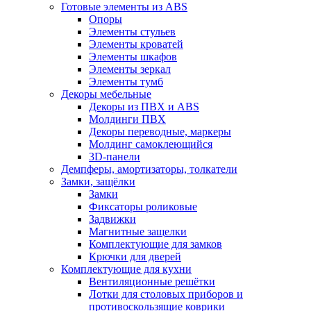
Готовые элементы из ABS
Опоры
Элементы стульев
Элементы кроватей
Элементы шкафов
Элементы зеркал
Элементы тумб
Декоры мебельные
Декоры из ПВХ и ABS
Молдинги ПВХ
Декоры переводные, маркеры
Молдинг самоклеющийся
3D-панели
Демпферы, амортизаторы, толкатели
Замки, защёлки
Замки
Фиксаторы роликовые
Задвижки
Магнитные защелки
Комплектующие для замков
Крючки для дверей
Комплектующие для кухни
Вентиляционные решётки
Лотки для столовых приборов и
противоскользящие коврики