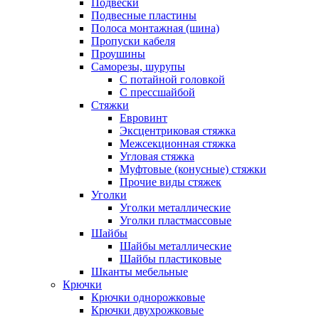
Подвески
Подвесные пластины
Полоса монтажная (шина)
Пропуски кабеля
Проушины
Саморезы, шурупы
С потайной головкой
С прессшайбой
Стяжки
Евровинт
Эксцентриковая стяжка
Межсекционная стяжка
Угловая стяжка
Муфтовые (конусные) стяжки
Прочие виды стяжек
Уголки
Уголки металлические
Уголки пластмассовые
Шайбы
Шайбы металлические
Шайбы пластиковые
Шканты мебельные
Крючки
Крючки однорожковые
Крючки двухрожковые