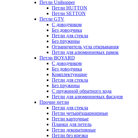
Петли Unihopper
Петли HUTTON
Петли SETTON
Петли GTV
С доводчиком
Без доводчика
Петли для стекла
Без пружины
Ограничитель угла открывания
Петли для алюминиевых рамок
Петли BOYARD
С доводчиком
Без доводчика
Комплектующие
Петли для стекла
Без пружины
С пружиной обратного хода
Петли для алюминиевых фасадов
Прочие петли
Петли для стекла
Петли четырёхшарнирные
Петли карточные
Планки для петель
Петли декоративные
Петли без врезки