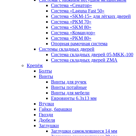
Система «Сенатор»
Система «Laguna Fast 50»
Система «SKM-15» для лёгких дверей
Система «PKM 70»
Система «SKM 80»
Система «Командор»
Система «PKM 80»
Опорная рамочная система
Системы складных дверей
Система складных дверей 05-MKK-100
Система складных дверей ZMA
Крепёж
Болты
Винты
Винты для ручек
Винты потайные
Винты для мебели
Евровинты 6.3х13 мм
Втулки
Гайки, барашки
Гвозди
Дюбеля
Заглушки
Заглушки самоклеящиеся 14 мм