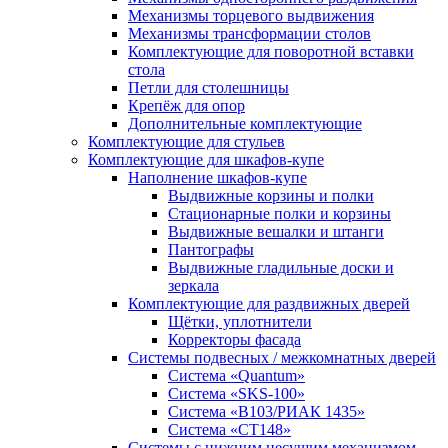
Механизмы торцевого выдвижения
Механизмы трансформации столов
Комплектующие для поворотной вставки
стола
Петли для столешницы
Крепёж для опор
Дополнительные комплектующие
Комплектующие для стульев
Комплектующие для шкафов-купе
Наполнение шкафов-купе
Выдвижные корзины и полки
Стационарные полки и корзины
Выдвижные вешалки и штанги
Пантографы
Выдвижные гладильные доски и
зеркала
Комплектующие для раздвижных дверей
Щётки, уплотнители
Корректоры фасада
Системы подвесных / межкомнатных дверей
Система «Quantum»
Система «SKS-100»
Система «B103/РИАК 1435»
Система «СТ148»
Системы с нижним несущим механизмом