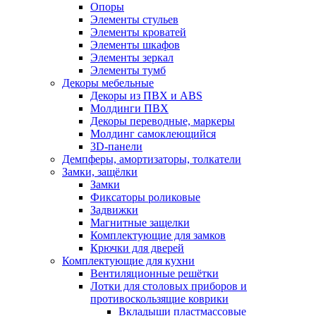
Опоры
Элементы стульев
Элементы кроватей
Элементы шкафов
Элементы зеркал
Элементы тумб
Декоры мебельные
Декоры из ПВХ и ABS
Молдинги ПВХ
Декоры переводные, маркеры
Молдинг самоклеющийся
3D-панели
Демпферы, амортизаторы, толкатели
Замки, защёлки
Замки
Фиксаторы роликовые
Задвижки
Магнитные защелки
Комплектующие для замков
Крючки для дверей
Комплектующие для кухни
Вентиляционные решётки
Лотки для столовых приборов и
противоскользящие коврики
Вкладыши пластмассовые