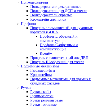
Полкодержатели
Полкодержатели декоративные
Полкодержатели для ДСП и стекла
Полкодержатели скрытые
Кронштейн для полок
Профили
Профиль алюминиевый для кухонных
корпусов (GOLA)
Профиль L-образный и
комплектующие
Профиль C-образный и
комплектующие
Крепёж
Профиль соединительный для ДВП
Профиль Ш-образный для стекла
Подъёмные механизмы
Газовые лифты
Кронштейны
Подъёмные механизмы для прямых и
складных фасадов
Ручки
Ручки-скобы
Ручки-кнопки
Ручки рейлинговые
Ручки торцевые