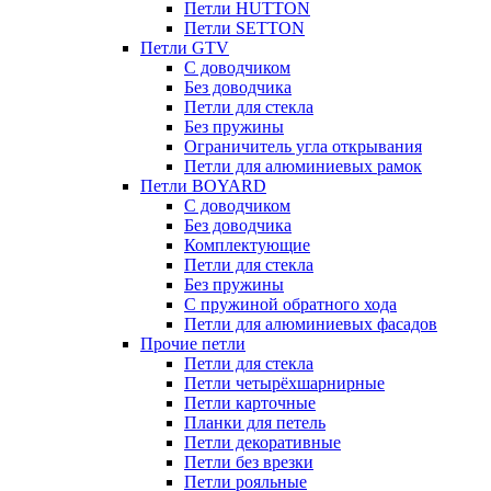
Петли HUTTON
Петли SETTON
Петли GTV
С доводчиком
Без доводчика
Петли для стекла
Без пружины
Ограничитель угла открывания
Петли для алюминиевых рамок
Петли BOYARD
С доводчиком
Без доводчика
Комплектующие
Петли для стекла
Без пружины
С пружиной обратного хода
Петли для алюминиевых фасадов
Прочие петли
Петли для стекла
Петли четырёхшарнирные
Петли карточные
Планки для петель
Петли декоративные
Петли без врезки
Петли рояльные