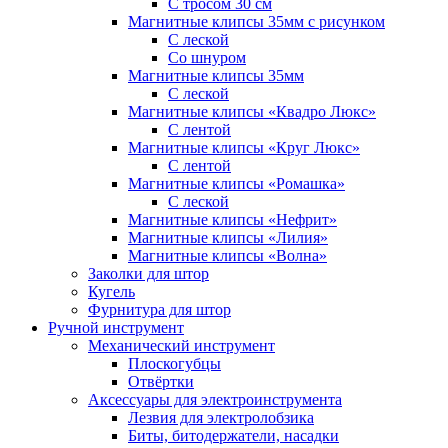
С тросом 30 см
Магнитные клипсы 35мм с рисунком
С леской
Со шнуром
Магнитные клипсы 35мм
С леской
Магнитные клипсы «Квадро Люкс»
С лентой
Магнитные клипсы «Круг Люкс»
С лентой
Магнитные клипсы «Ромашка»
С леской
Магнитные клипсы «Нефрит»
Магнитные клипсы «Лилия»
Магнитные клипсы «Волна»
Заколки для штор
Кугель
Фурнитура для штор
Ручной инструмент
Механический инструмент
Плоскогубцы
Отвёртки
Аксессуары для электроинструмента
Лезвия для электролобзика
Биты, битодержатели, насадки