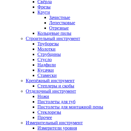
Свёрла
Фрезы
Круги
Зачистные
Лепестковые
Отрезные
Кольцевые пилы
Строительный инструмент
Труборезы
Молотки
Струбцины
Стусло
Надфили
Кусачки
Стамески
Крепёжный инструмент
Степлеры и скобы
Отделочный инструмент
Ножи
Пистолеты для туб
Пистолеты для монтажной пены
Стеклорезы
Прочее
Измерительный инструмент
Измерители уровня