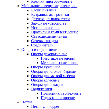
Крючки многорожковые
Мебельное освещение, электрика
Блоки питания
Встраиваемые розетки
Датчики, выключатели
Зарядные устройства
Источники света
Профили и комплектующие
Светодиодные ленты
Сетевые шнуры
Соединители
Опоры и подпятники
Опоры декоративные
Пластиковые опоры
Металлические опоры
Опоры кухонные
Опоры для столов, барные
Опоры для мягкой мебели
Опоры колёсные
Опоры для шкафов
Подпятники
Подпятники войлочные
Подпятники прочие
Петли
Петли Unihopper