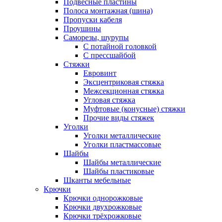
Подвесные пластины
Полоса монтажная (шина)
Пропуски кабеля
Проушины
Саморезы, шурупы
С потайной головкой
С прессшайбой
Стяжки
Евровинт
Эксцентриковая стяжка
Межсекционная стяжка
Угловая стяжка
Муфтовые (конусные) стяжки
Прочие виды стяжек
Уголки
Уголки металлические
Уголки пластмассовые
Шайбы
Шайбы металлические
Шайбы пластиковые
Шканты мебельные
Крючки
Крючки однорожковые
Крючки двухрожковые
Крючки трёхрожковые