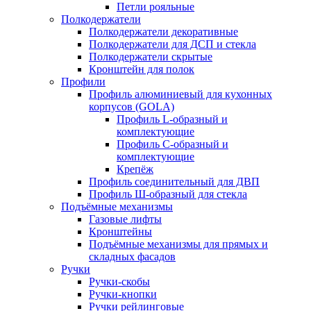
Петли рояльные
Полкодержатели
Полкодержатели декоративные
Полкодержатели для ДСП и стекла
Полкодержатели скрытые
Кронштейн для полок
Профили
Профиль алюминиевый для кухонных
корпусов (GOLA)
Профиль L-образный и
комплектующие
Профиль C-образный и
комплектующие
Крепёж
Профиль соединительный для ДВП
Профиль Ш-образный для стекла
Подъёмные механизмы
Газовые лифты
Кронштейны
Подъёмные механизмы для прямых и
складных фасадов
Ручки
Ручки-скобы
Ручки-кнопки
Ручки рейлинговые