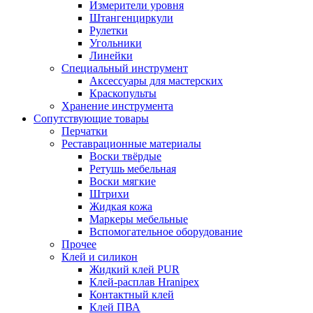
Измерители уровня
Штангенциркули
Рулетки
Угольники
Линейки
Специальный инструмент
Аксессуары для мастерских
Краскопульты
Хранение инструмента
Сопутствующие товары
Перчатки
Реставрационные материалы
Воски твёрдые
Ретушь мебельная
Воски мягкие
Штрихи
Жидкая кожа
Маркеры мебельные
Вспомогательное оборудование
Прочее
Клей и силикон
Жидкий клей PUR
Клей-расплав Hranipex
Контактный клей
Клей ПВА