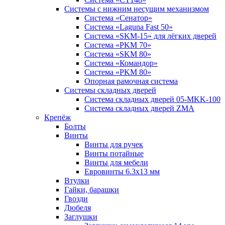
Системы с нижним несущим механизмом
Система «Сенатор»
Система «Laguna Fast 50»
Система «SKM-15» для лёгких дверей
Система «PKM 70»
Система «SKM 80»
Система «Командор»
Система «PKM 80»
Опорная рамочная система
Системы складных дверей
Система складных дверей 05-MKK-100
Система складных дверей ZMA
Крепёж
Болты
Винты
Винты для ручек
Винты потайные
Винты для мебели
Евровинты 6.3х13 мм
Втулки
Гайки, барашки
Гвозди
Дюбеля
Заглушки