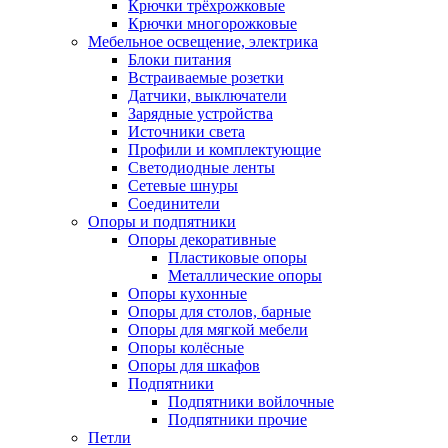
Крючки трёхрожковые
Крючки многорожковые
Мебельное освещение, электрика
Блоки питания
Встраиваемые розетки
Датчики, выключатели
Зарядные устройства
Источники света
Профили и комплектующие
Светодиодные ленты
Сетевые шнуры
Соединители
Опоры и подпятники
Опоры декоративные
Пластиковые опоры
Металлические опоры
Опоры кухонные
Опоры для столов, барные
Опоры для мягкой мебели
Опоры колёсные
Опоры для шкафов
Подпятники
Подпятники войлочные
Подпятники прочие
Петли