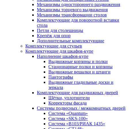
Механизмы одностороннего раздвижения
Механизмы торцевого выдвижения
Механизмы трансформации столов
Комплектующие для поворотной вставки
стола
Петли для столешницы
Крепёж для опор
Дополнительные комплектующие
Комплектующие для стульев
Комплектующие для шкафов-купе
Наполнение шкафов-купе
Выдвижные корзины и полки
Стационарные полки и корзины
Выдвижные вешалки и штанги
Пантографы
Выдвижные гладильные доски и
зеркала
Комплектующие для раздвижных дверей
Щётки, уплотнители
Корректоры фасада
Системы подвесных / межкомнатных дверей
Система «Quantum»
Система «SKS-100»
Система «B103/РИАК 1435»
Система «СТ148»