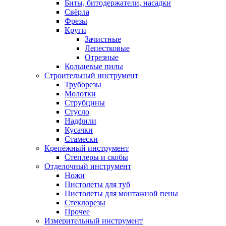
Биты, битодержатели, насадки
Свёрла
Фрезы
Круги
Зачистные
Лепестковые
Отрезные
Кольцевые пилы
Строительный инструмент
Труборезы
Молотки
Струбцины
Стусло
Надфили
Кусачки
Стамески
Крепёжный инструмент
Степлеры и скобы
Отделочный инструмент
Ножи
Пистолеты для туб
Пистолеты для монтажной пены
Стеклорезы
Прочее
Измерительный инструмент