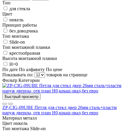
Тип
для стекла
Цвет
никель
Принцип работы
без доводчика
Тип монтажа
Slide-on
Тип монтажной планки
крестообразная
Высота монтажной планки
H=0
По дате
По алфавиту
По цене
Показывать по:
товаров на странице
Фильтр
Категории
Быстрый просмотр
ZP-CIG-09UBE Петля для стекл двер 26мм сталь+пластм
наруж дверцы, отв план Н0,крыш овал,без евро
Материал
металл
Цвет
никель
Тип монтажа
Slide-on