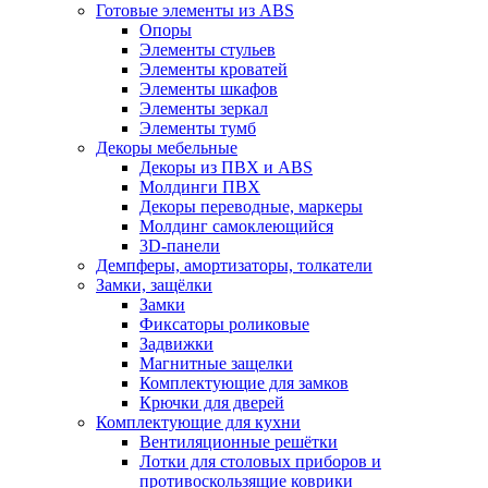
Готовые элементы из ABS
Опоры
Элементы стульев
Элементы кроватей
Элементы шкафов
Элементы зеркал
Элементы тумб
Декоры мебельные
Декоры из ПВХ и ABS
Молдинги ПВХ
Декоры переводные, маркеры
Молдинг самоклеющийся
3D-панели
Демпферы, амортизаторы, толкатели
Замки, защёлки
Замки
Фиксаторы роликовые
Задвижки
Магнитные защелки
Комплектующие для замков
Крючки для дверей
Комплектующие для кухни
Вентиляционные решётки
Лотки для столовых приборов и
противоскользящие коврики