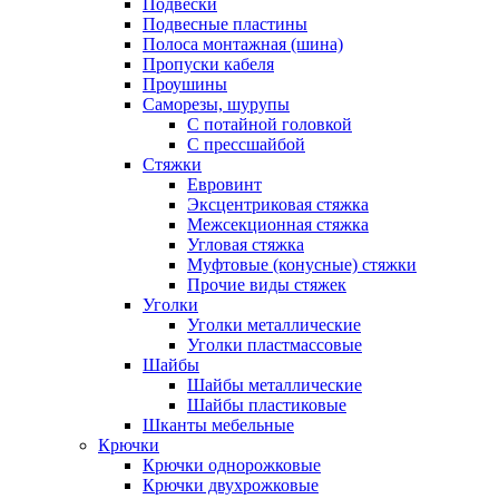
Подвески
Подвесные пластины
Полоса монтажная (шина)
Пропуски кабеля
Проушины
Саморезы, шурупы
С потайной головкой
С прессшайбой
Стяжки
Евровинт
Эксцентриковая стяжка
Межсекционная стяжка
Угловая стяжка
Муфтовые (конусные) стяжки
Прочие виды стяжек
Уголки
Уголки металлические
Уголки пластмассовые
Шайбы
Шайбы металлические
Шайбы пластиковые
Шканты мебельные
Крючки
Крючки однорожковые
Крючки двухрожковые