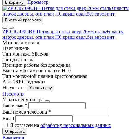
Просмотр
В корзину
Быстрый просмотр
ZP-CIG-09UBE Петля для стекл двер 26мм сталь+пластм
наруж дверцы, отв план Н0,крыш овал,без евровинт
Материал
металл
Цвет
никель
Тип монтажа
Slide-on
Тип
для стекла
Принцип работы
без доводчика
Высота монтажной планки
H=0
Тип монтажной планки
крестообразная
Арт. 2619
Под заказ
Не указана
Узнать цену
Просмотр
Узнать цену товара
Ваше имя
*
Ваш номер телефона
*
Email
Я согласен на
обработку персональных данных
Отправить
Компания