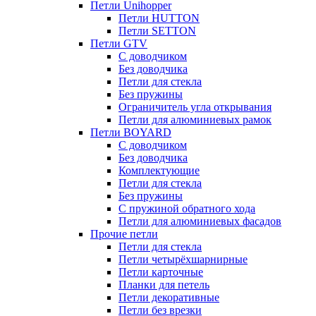
Петли Unihopper
Петли HUTTON
Петли SETTON
Петли GTV
С доводчиком
Без доводчика
Петли для стекла
Без пружины
Ограничитель угла открывания
Петли для алюминиевых рамок
Петли BOYARD
С доводчиком
Без доводчика
Комплектующие
Петли для стекла
Без пружины
С пружиной обратного хода
Петли для алюминиевых фасадов
Прочие петли
Петли для стекла
Петли четырёхшарнирные
Петли карточные
Планки для петель
Петли декоративные
Петли без врезки