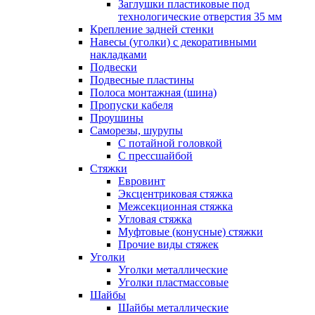
Заглушки пластиковые под
технологические отверстия 35 мм
Крепление задней стенки
Навесы (уголки) с декоративными
накладками
Подвески
Подвесные пластины
Полоса монтажная (шина)
Пропуски кабеля
Проушины
Саморезы, шурупы
С потайной головкой
С прессшайбой
Стяжки
Евровинт
Эксцентриковая стяжка
Межсекционная стяжка
Угловая стяжка
Муфтовые (конусные) стяжки
Прочие виды стяжек
Уголки
Уголки металлические
Уголки пластмассовые
Шайбы
Шайбы металлические