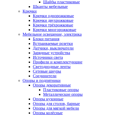
Шайбы пластиковые
Шканты мебельные
Крючки
Крючки однорожковые
Крючки двухрожковые
Крючки трёхрожковые
Крючки многорожковые
Мебельное освещение, электрика
Блоки питания
Встраиваемые розетки
Датчики, выключатели
Зарядные устройства
Источники света
Профили и комплектующие
Светодиодные ленты
Сетевые шнуры
Соединители
Опоры и подпятники
Опоры декоративные
Пластиковые опоры
Металлические опоры
Опоры кухонные
Опоры для столов, барные
Опоры для мягкой мебели
Опоры колёсные