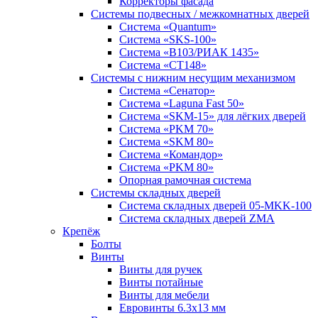
Корректоры фасада
Системы подвесных / межкомнатных дверей
Система «Quantum»
Система «SKS-100»
Система «B103/РИАК 1435»
Система «СТ148»
Системы с нижним несущим механизмом
Система «Сенатор»
Система «Laguna Fast 50»
Система «SKM-15» для лёгких дверей
Система «PKM 70»
Система «SKM 80»
Система «Командор»
Система «PKM 80»
Опорная рамочная система
Системы складных дверей
Система складных дверей 05-MKK-100
Система складных дверей ZMA
Крепёж
Болты
Винты
Винты для ручек
Винты потайные
Винты для мебели
Евровинты 6.3х13 мм