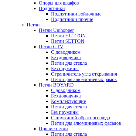
Опоры для шкафов
Подпятники
Подпятники войлочные
Подпятники прочие
Петли
Петли Unihopper
Петли HUTTON
Петли SETTON
Петли GTV
С доводчиком
Без доводчика
Петли для стекла
Без пружины
Ограничитель угла открывания
Петли для алюминиевых рамок
Петли BOYARD
С доводчиком
Без доводчика
Комплектующие
Петли для стекла
Без пружины
С пружиной обратного хода
Петли для алюминиевых фасадов
Прочие петли
Петли для стекла