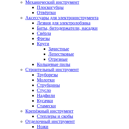
Механический инструмент
Плоскогубцы
Отвёртки
Аксессуары для электроинструмента
Лезвия для электролобзика
Биты, битодержатели, насадки
Свёрла
Фрезы
Круги
Зачистные
Лепестковые
Отрезные
Кольцевые пилы
Строительный инструмент
Труборезы
Молотки
Струбцины
Стусло
Надфили
Кусачки
Стамески
Крепёжный инструмент
Степлеры и скобы
Отделочный инструмент
Ножи