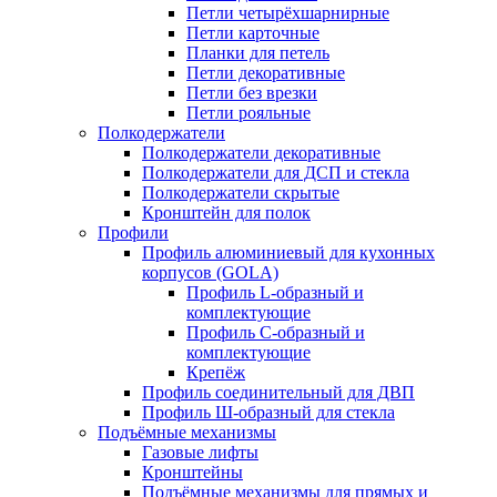
Петли четырёхшарнирные
Петли карточные
Планки для петель
Петли декоративные
Петли без врезки
Петли рояльные
Полкодержатели
Полкодержатели декоративные
Полкодержатели для ДСП и стекла
Полкодержатели скрытые
Кронштейн для полок
Профили
Профиль алюминиевый для кухонных
корпусов (GOLA)
Профиль L-образный и
комплектующие
Профиль C-образный и
комплектующие
Крепёж
Профиль соединительный для ДВП
Профиль Ш-образный для стекла
Подъёмные механизмы
Газовые лифты
Кронштейны
Подъёмные механизмы для прямых и