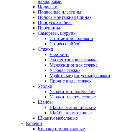
накладками
Подвески
Подвесные пластины
Полоса монтажная (шина)
Пропуски кабеля
Проушины
Саморезы, шурупы
С потайной головкой
С прессшайбой
Стяжки
Евровинт
Эксцентриковая стяжка
Межсекционная стяжка
Угловая стяжка
Муфтовые (конусные) стяжки
Прочие виды стяжек
Уголки
Уголки металлические
Уголки пластмассовые
Шайбы
Шайбы металлические
Шайбы пластиковые
Шканты мебельные
Крючки
Крючки однорожковые