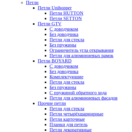
Петли
Петли Unihopper
Петли HUTTON
Петли SETTON
Петли GTV
С доводчиком
Без доводчика
Петли для стекла
Без пружины
Ограничитель угла открывания
Петли для алюминиевых рамок
Петли BOYARD
С доводчиком
Без доводчика
Комплектующие
Петли для стекла
Без пружины
С пружиной обратного хода
Петли для алюминиевых фасадов
Прочие петли
Петли для стекла
Петли четырёхшарнирные
Петли карточные
Планки для петель
Петли декоративные