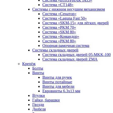
Система «B103/РИАК 1435»
Система «СТ148»
Системы с нижним несущим механизмом
Система «Сенатор»
Система «Laguna Fast 50»
Система «SKM-15» для лёгких дверей
Система «PKM 70»
Система «SKM 80»
Система «Командор»
Система «PKM 80»
Опорная рамочная система
Системы складных дверей
Система складных дверей 05-MKK-100
Система складных дверей ZMA
Крепёж
Болты
Винты
Винты для ручек
Винты потайные
Винты для мебели
Евровинты 6.3х13 мм
Втулки
Гайки, барашки
Гвозди
Дюбеля