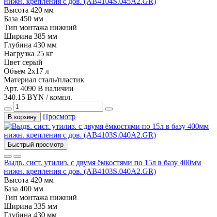
нижн. крепления с дов. (AB4104S.045A2.GR)
Высота
420 мм
База
450 мм
Тип монтажа
нижний
Ширина
385 мм
Глубина
430 мм
Нагрузка
25 кг
Цвет
серый
Объем
2х17 л
Материал
сталь/пластик
Арт. 4090
В наличии
340.15 BYN / компл.
Просмотр
В корзину
Быстрый просмотр
Выдв. сист. утилиз. с двумя ёмкостями по 15л в базу 400мм
нижн. крепления с дов. (AB4103S.040A2.GR)
Высота
420 мм
База
400 мм
Тип монтажа
нижний
Ширина
335 мм
Глубина
430 мм