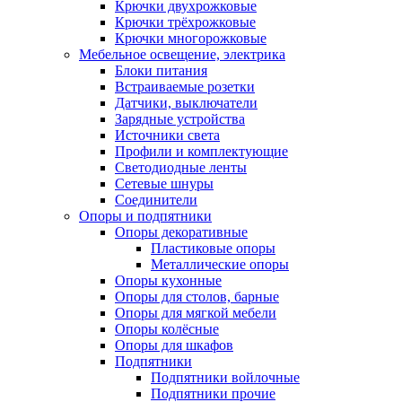
Крючки двухрожковые
Крючки трёхрожковые
Крючки многорожковые
Мебельное освещение, электрика
Блоки питания
Встраиваемые розетки
Датчики, выключатели
Зарядные устройства
Источники света
Профили и комплектующие
Светодиодные ленты
Сетевые шнуры
Соединители
Опоры и подпятники
Опоры декоративные
Пластиковые опоры
Металлические опоры
Опоры кухонные
Опоры для столов, барные
Опоры для мягкой мебели
Опоры колёсные
Опоры для шкафов
Подпятники
Подпятники войлочные
Подпятники прочие