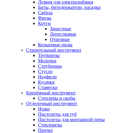
Лезвия для электролобзика
Биты, битодержатели, насадки
Свёрла
Фрезы
Круги
Зачистные
Лепестковые
Отрезные
Кольцевые пилы
Строительный инструмент
Труборезы
Молотки
Струбцины
Стусло
Надфили
Кусачки
Стамески
Крепёжный инструмент
Степлеры и скобы
Отделочный инструмент
Ножи
Пистолеты для туб
Пистолеты для монтажной пены
Стеклорезы
Прочее