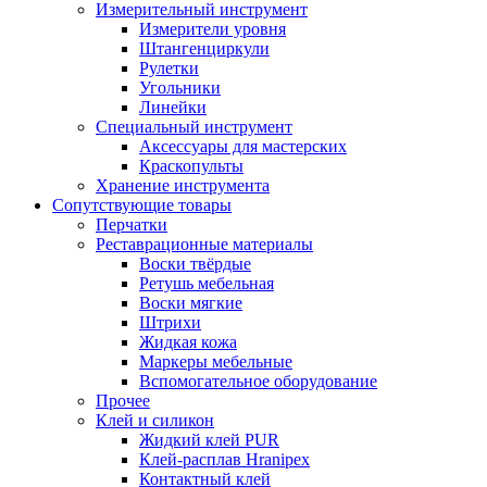
Измерительный инструмент
Измерители уровня
Штангенциркули
Рулетки
Угольники
Линейки
Специальный инструмент
Аксессуары для мастерских
Краскопульты
Хранение инструмента
Сопутствующие товары
Перчатки
Реставрационные материалы
Воски твёрдые
Ретушь мебельная
Воски мягкие
Штрихи
Жидкая кожа
Маркеры мебельные
Вспомогательное оборудование
Прочее
Клей и силикон
Жидкий клей PUR
Клей-расплав Hranipex
Контактный клей