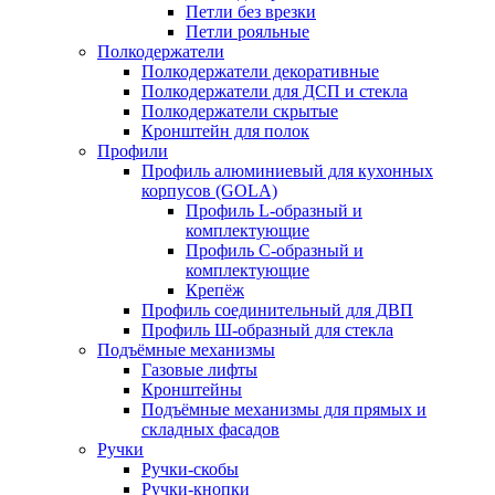
Петли без врезки
Петли рояльные
Полкодержатели
Полкодержатели декоративные
Полкодержатели для ДСП и стекла
Полкодержатели скрытые
Кронштейн для полок
Профили
Профиль алюминиевый для кухонных
корпусов (GOLA)
Профиль L-образный и
комплектующие
Профиль C-образный и
комплектующие
Крепёж
Профиль соединительный для ДВП
Профиль Ш-образный для стекла
Подъёмные механизмы
Газовые лифты
Кронштейны
Подъёмные механизмы для прямых и
складных фасадов
Ручки
Ручки-скобы
Ручки-кнопки