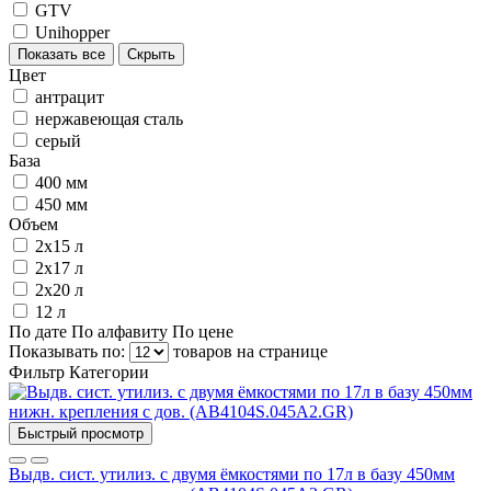
GTV
Unihopper
Показать все
Скрыть
Цвет
антрацит
нержавеющая сталь
серый
База
400 мм
450 мм
Объем
2х15 л
2х17 л
2х20 л
12 л
По дате
По алфавиту
По цене
Показывать по:
товаров на странице
Фильтр
Категории
Быстрый просмотр
Выдв. сист. утилиз. с двумя ёмкостями по 17л в базу 450мм