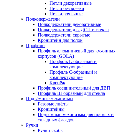
Петли декоративные
Петли без врезки
Петли рояльные
Полкодержатели
Полкодержатели декоративные
Полкодержатели для ДСП и стекла
Полкодержатели скрытые
Кронштейн для полок
Профили
Профиль алюминиевый для кухонных
корпусов (GOLA)
Профиль L-образный и
комплектующие
Профиль C-образный и
комплектующие
Крепёж
Профиль соединительный для ДВП
Профиль Ш-образный для стекла
Подъёмные механизмы
Газовые лифты
Кронштейны
Подъёмные механизмы для прямых и
складных фасадов
Ручки
Ручки-скобы