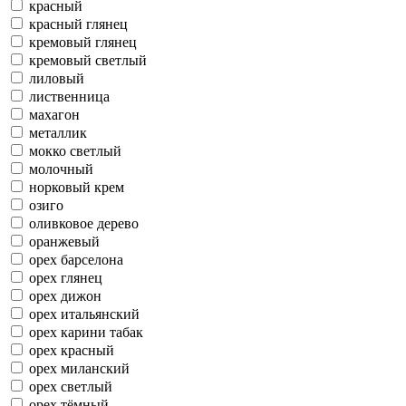
красный
красный глянец
кремовый глянец
кремовый светлый
лиловый
лиственница
махагон
металлик
мокко светлый
молочный
норковый крем
озиго
оливковое дерево
оранжевый
орех барселона
орех глянец
орех дижон
орех итальянский
орех карини табак
орех красный
орех миланский
орех светлый
орех тёмный