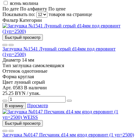
ясень молина
По дате
По алфавиту
По цене
Показывать по:
товаров на странице
Фильтр
Категории
Быстрый просмотр
Заглушка №1541 Лунный серый d14мм под евровинт
(1уп=2500)
Диаметр
14 мм
Тип
заглушка самоклеящаяся
Оттенок
однотонные
Форма
круглая
Цвет
лунный серый
Арт. 0583
В наличии
25.25 BYN / упак.
Просмотр
В корзину
Быстрый просмотр
Заглушка №0147 Песчаник d14 мм gпод евровинт (1 уп=2500)