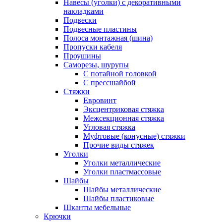
Навесы (уголки) с декоративными
накладками
Подвески
Подвесные пластины
Полоса монтажная (шина)
Пропуски кабеля
Проушины
Саморезы, шурупы
С потайной головкой
С прессшайбой
Стяжки
Евровинт
Эксцентриковая стяжка
Межсекционная стяжка
Угловая стяжка
Муфтовые (конусные) стяжки
Прочие виды стяжек
Уголки
Уголки металлические
Уголки пластмассовые
Шайбы
Шайбы металлические
Шайбы пластиковые
Шканты мебельные
Крючки