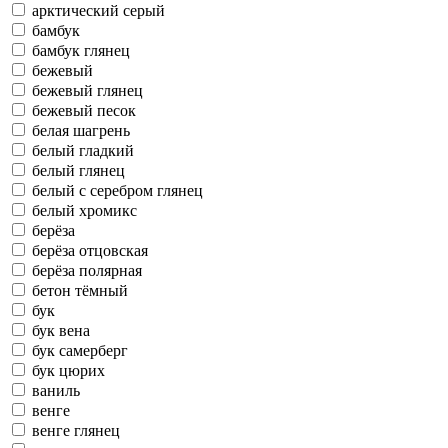
арктический серый
бамбук
бамбук глянец
бежевый
бежевый глянец
бежевый песок
белая шагрень
белый гладкий
белый глянец
белый с серебром глянец
белый хромикс
берёза
берёза отцовская
берёза полярная
бетон тёмный
бук
бук вена
бук самерберг
бук цюрих
ваниль
венге
венге глянец