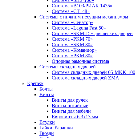
Система «SKS-100»
Система «B103/РИАК 1435»
Система «СТ148»
Системы с нижним несущим механизмом
Система «Сенатор»
Система «Laguna Fast 50»
Система «SKM-15» для лёгких дверей
Система «PKM 70»
Система «SKM 80»
Система «Командор»
Система «PKM 80»
Опорная рамочная система
Системы складных дверей
Система складных дверей 05-MKK-100
Система складных дверей ZMA
Крепёж
Болты
Винты
Винты для ручек
Винты потайные
Винты для мебели
Евровинты 6.3х13 мм
Втулки
Гайки, барашки
Гвозди