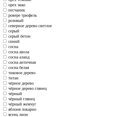
орех экко
песчаник
ровере трюфель
розовый
северное дерево светлое
серый
серый бетон
синий
сосна
сосна авола
сосна аланд
сосна античная
сосна белая
тиковое дерево
титан
чёрное дерево
чёрное дерево глянец
чёрный
чёрный глянец
чёрный жемчуг
яблоня локарно
ясень лион