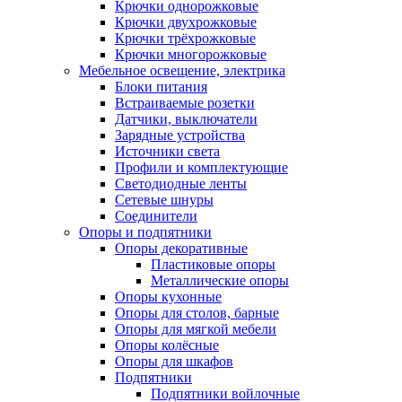
Крючки однорожковые
Крючки двухрожковые
Крючки трёхрожковые
Крючки многорожковые
Мебельное освещение, электрика
Блоки питания
Встраиваемые розетки
Датчики, выключатели
Зарядные устройства
Источники света
Профили и комплектующие
Светодиодные ленты
Сетевые шнуры
Соединители
Опоры и подпятники
Опоры декоративные
Пластиковые опоры
Металлические опоры
Опоры кухонные
Опоры для столов, барные
Опоры для мягкой мебели
Опоры колёсные
Опоры для шкафов
Подпятники
Подпятники войлочные