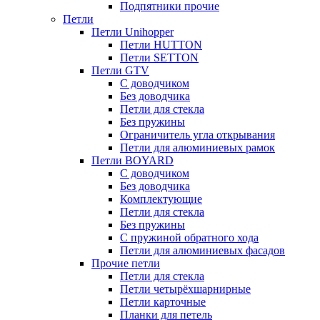
Подпятники прочие
Петли
Петли Unihopper
Петли HUTTON
Петли SETTON
Петли GTV
С доводчиком
Без доводчика
Петли для стекла
Без пружины
Ограничитель угла открывания
Петли для алюминиевых рамок
Петли BOYARD
С доводчиком
Без доводчика
Комплектующие
Петли для стекла
Без пружины
С пружиной обратного хода
Петли для алюминиевых фасадов
Прочие петли
Петли для стекла
Петли четырёхшарнирные
Петли карточные
Планки для петель