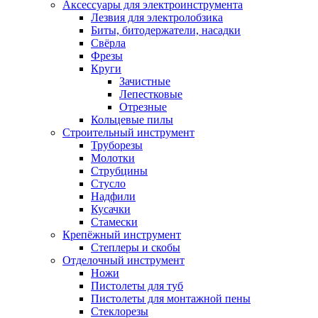
Аксессуары для электроинструмента
Лезвия для электролобзика
Биты, битодержатели, насадки
Свёрла
Фрезы
Круги
Зачистные
Лепестковые
Отрезные
Кольцевые пилы
Строительный инструмент
Труборезы
Молотки
Струбцины
Стусло
Надфили
Кусачки
Стамески
Крепёжный инструмент
Степлеры и скобы
Отделочный инструмент
Ножи
Пистолеты для туб
Пистолеты для монтажной пены
Стеклорезы