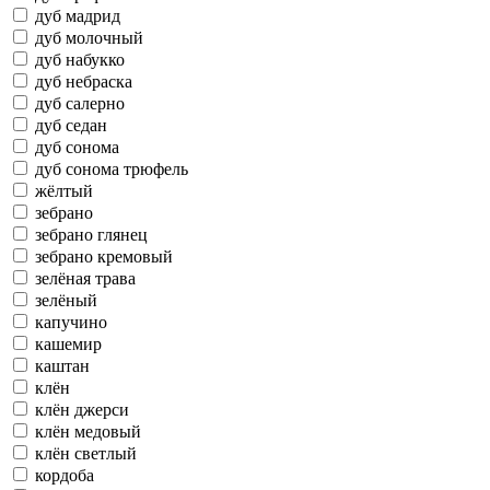
дуб мадрид
дуб молочный
дуб набукко
дуб небраска
дуб салерно
дуб седан
дуб сонома
дуб сонома трюфель
жёлтый
зебрано
зебрано глянец
зебрано кремовый
зелёная трава
зелёный
капучино
кашемир
каштан
клён
клён джерси
клён медовый
клён светлый
кордоба