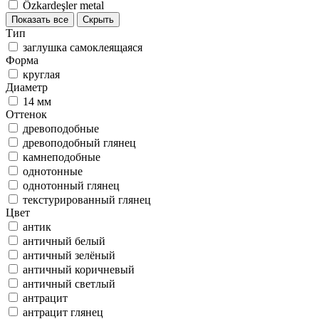
Özkardeşler metal
Показать все
Скрыть
Тип
заглушка самоклеящаяся
Форма
круглая
Диаметр
14 мм
Оттенок
древоподобные
древоподобный глянец
камнеподобные
однотонные
однотонный глянец
текстурированный глянец
Цвет
антик
античный белый
античный зелёный
античный коричневый
античный светлый
антрацит
антрацит глянец