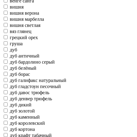
венге санга
вишня
вишня верона
вишня марбелла
вишня светлая
вяз глянец
грецкий орех
груша
дуб
дуб античный
дуб бардолино серый
дуб белёный
дуб борас
дуб галифакс натуральный
дуб гладстоун песочный
дуб давос трюфель
дуб денвер трюфель
дуб дикий
дуб золотой
дуб каменный
дуб королевский
дуб кортона
дуб крафт табачный