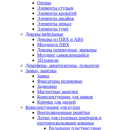
Опоры
Элементы стульев
Элементы кроватей
Элементы шкафов
Элементы зеркал
Элементы тумб
Декоры мебельные
Декоры из ПВХ и ABS
Молдинги ПВХ
Декоры переводные, маркеры
Молдинг самоклеющийся
3D-панели
Демпферы, амортизаторы, толкатели
Замки, защёлки
Замки
Фиксаторы роликовые
Задвижки
Магнитные защелки
Комплектующие для замков
Крючки для дверей
Комплектующие для кухни
Вентиляционные решётки
Лотки для столовых приборов и
противоскользящие коврики
Вкладыши пластмассовые