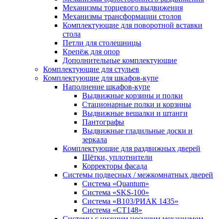
Механизмы торцевого выдвижения
Механизмы трансформации столов
Комплектующие для поворотной вставки
стола
Петли для столешницы
Крепёж для опор
Дополнительные комплектующие
Комплектующие для стульев
Комплектующие для шкафов-купе
Наполнение шкафов-купе
Выдвижные корзины и полки
Стационарные полки и корзины
Выдвижные вешалки и штанги
Пантографы
Выдвижные гладильные доски и
зеркала
Комплектующие для раздвижных дверей
Щётки, уплотнители
Корректоры фасада
Системы подвесных / межкомнатных дверей
Система «Quantum»
Система «SKS-100»
Система «B103/РИАК 1435»
Система «СТ148»
Системы с нижним несущим механизмом