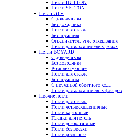
Петли HUTTON
Петли SETTON
Петли GTV
С доводчиком
Без доводчика
Петли для стекла
Без пружины
Ограничитель угла открывания
Петли для алюминиевых рамок
Петли BOYARD
С доводчиком
Без доводчика
Комплектующие
Петли для стекла
Без пружины
С пружиной обратного хода
Петли для алюминиевых фасадов
Прочие петли
Петли для стекла
Петли четырёхшарнирные
Петли карточные
Планки для петель
Петли декоративные
Петли без врезки
Петли рояльные