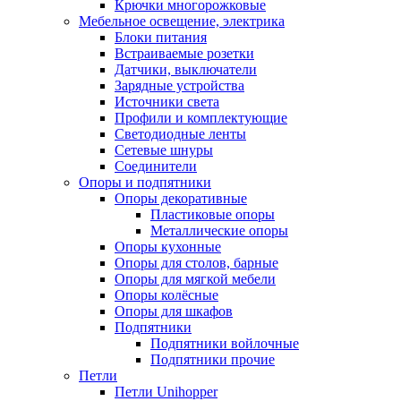
Крючки многорожковые
Мебельное освещение, электрика
Блоки питания
Встраиваемые розетки
Датчики, выключатели
Зарядные устройства
Источники света
Профили и комплектующие
Светодиодные ленты
Сетевые шнуры
Соединители
Опоры и подпятники
Опоры декоративные
Пластиковые опоры
Металлические опоры
Опоры кухонные
Опоры для столов, барные
Опоры для мягкой мебели
Опоры колёсные
Опоры для шкафов
Подпятники
Подпятники войлочные
Подпятники прочие
Петли
Петли Unihopper