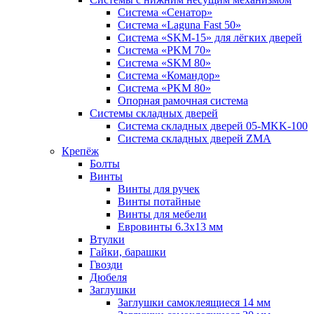
Система «Сенатор»
Система «Laguna Fast 50»
Система «SKM-15» для лёгких дверей
Система «PKM 70»
Система «SKM 80»
Система «Командор»
Система «PKM 80»
Опорная рамочная система
Системы складных дверей
Система складных дверей 05-MKK-100
Система складных дверей ZMA
Крепёж
Болты
Винты
Винты для ручек
Винты потайные
Винты для мебели
Евровинты 6.3х13 мм
Втулки
Гайки, барашки
Гвозди
Дюбеля
Заглушки
Заглушки самоклеящиеся 14 мм