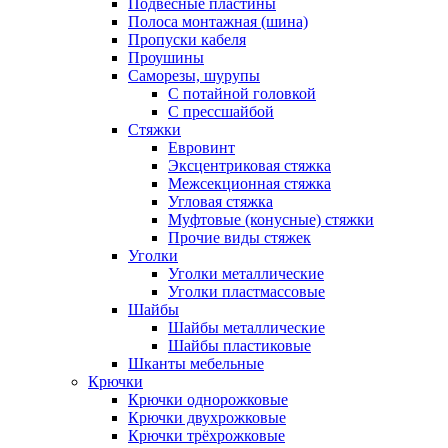
Подвесные пластины
Полоса монтажная (шина)
Пропуски кабеля
Проушины
Саморезы, шурупы
С потайной головкой
С прессшайбой
Стяжки
Евровинт
Эксцентриковая стяжка
Межсекционная стяжка
Угловая стяжка
Муфтовые (конусные) стяжки
Прочие виды стяжек
Уголки
Уголки металлические
Уголки пластмассовые
Шайбы
Шайбы металлические
Шайбы пластиковые
Шканты мебельные
Крючки
Крючки однорожковые
Крючки двухрожковые
Крючки трёхрожковые