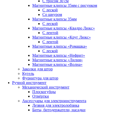
С тросом 30 см
Магнитные клипсы 35мм с рисунком
С леской
Со шнуром
Магнитные клипсы 35мм
С леской
Магнитные клипсы «Квадро Люкс»
С лентой
Магнитные клипсы «Круг Люкс»
С лентой
Магнитные клипсы «Ромашка»
С леской
Магнитные клипсы «Нефрит»
Магнитные клипсы «Лилия»
Магнитные клипсы «Волна»
Заколки для штор
Кугель
Фурнитура для штор
Ручной инструмент
Механический инструмент
Плоскогубцы
Отвёртки
Аксессуары для электроинструмента
Лезвия для электролобзика
Биты, битодержатели, насадки