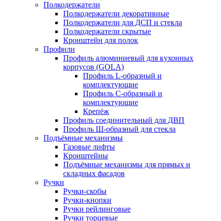
Полкодержатели
Полкодержатели декоративные
Полкодержатели для ДСП и стекла
Полкодержатели скрытые
Кронштейн для полок
Профили
Профиль алюминиевый для кухонных
корпусов (GOLA)
Профиль L-образный и
комплектующие
Профиль C-образный и
комплектующие
Крепёж
Профиль соединительный для ДВП
Профиль Ш-образный для стекла
Подъёмные механизмы
Газовые лифты
Кронштейны
Подъёмные механизмы для прямых и
складных фасадов
Ручки
Ручки-скобы
Ручки-кнопки
Ручки рейлинговые
Ручки торцевые