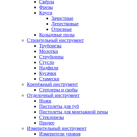
Свёрла
Фрезы
Круги
Зачистные
Лепестковые
Отрезные
Кольцевые пилы
Строительный инструмент
Труборезы
Молотки
Струбцины
Стусло
Надфили
Кусачки
Стамески
Крепёжный инструмент
Степлеры и скобы
Отделочный инструмент
Ножи
Пистолеты для туб
Пистолеты для монтажной пены
Стеклорезы
Прочее
Измерительный инструмент
Измерители уровня