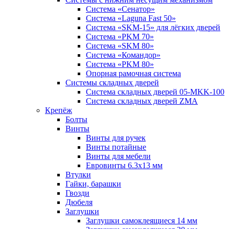
Система «Сенатор»
Система «Laguna Fast 50»
Система «SKM-15» для лёгких дверей
Система «PKM 70»
Система «SKM 80»
Система «Командор»
Система «PKM 80»
Опорная рамочная система
Системы складных дверей
Система складных дверей 05-MKK-100
Система складных дверей ZMA
Крепёж
Болты
Винты
Винты для ручек
Винты потайные
Винты для мебели
Евровинты 6.3х13 мм
Втулки
Гайки, барашки
Гвозди
Дюбеля
Заглушки
Заглушки самоклеящиеся 14 мм