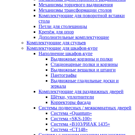
Механизмы торцевого выдвижения
Механизмы трансформации столов
Комплектующие для поворотной вставки
стола
Петли для столешницы
Крепёж для опор
Дополнительные комплектующие
Комплектующие для стульев
Комплектующие для шкафов-купе
Наполнение шкафов-купе
Выдвижные корзины и полки
Стационарные полки и корзины
Выдвижные вешалки и штанги
Пантографы
Выдвижные гладильные доски и
зеркала
Комплектующие для раздвижных дверей
Щётки, уплотнители
Корректоры фасада
Системы подвесных / межкомнатных дверей
Система «Quantum»
Система «SKS-100»
Система «B103/РИАК 1435»
Система «СТ148»
Системы с нижним несущим механизмом