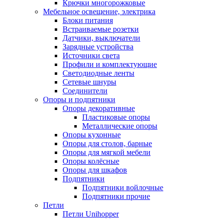
Крючки многорожковые
Мебельное освещение, электрика
Блоки питания
Встраиваемые розетки
Датчики, выключатели
Зарядные устройства
Источники света
Профили и комплектующие
Светодиодные ленты
Сетевые шнуры
Соединители
Опоры и подпятники
Опоры декоративные
Пластиковые опоры
Металлические опоры
Опоры кухонные
Опоры для столов, барные
Опоры для мягкой мебели
Опоры колёсные
Опоры для шкафов
Подпятники
Подпятники войлочные
Подпятники прочие
Петли
Петли Unihopper