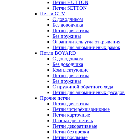
Петли HUTTON
Петли SETTON
Петли GTV
С доводчиком
Без доводчика
Петли для стекла
Без пружины
Ограничитель угла открывания
Петли для алюминиевых рамок
Петли BOYARD
С доводчиком
Без доводчика
Комплектующие
Петли для стекла
Без пружины
С пружиной обратного хода
Петли для алюминиевых фасадов
Прочие петли
Петли для стекла
Петли четырёхшарнирные
Петли карточные
Планки для петель
Петли декоративные
Петли без врезки
Петли рояльные