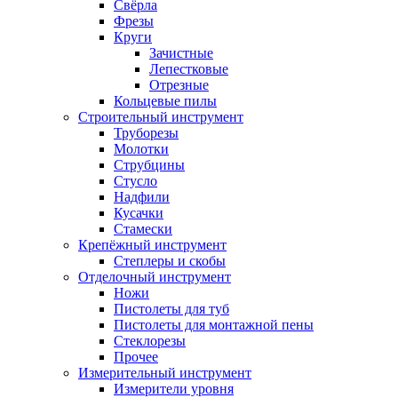
Свёрла
Фрезы
Круги
Зачистные
Лепестковые
Отрезные
Кольцевые пилы
Строительный инструмент
Труборезы
Молотки
Струбцины
Стусло
Надфили
Кусачки
Стамески
Крепёжный инструмент
Степлеры и скобы
Отделочный инструмент
Ножи
Пистолеты для туб
Пистолеты для монтажной пены
Стеклорезы
Прочее
Измерительный инструмент
Измерители уровня