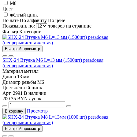
М8
Цвет
жёлтый цинк
По дате
По алфавиту
По цене
Показывать по:
товаров на странице
Фильтр
Категории
Быстрый просмотр
SHX-24 Втулка М6 L=13 мм (1500шт) резьбовая
(непрерывистая желтая)
Материал
металл
Длина
13 мм
Диаметр резьбы
М6
Цвет
жёлтый цинк
Арт. 2991
В наличии
200.35 BYN / упак.
Просмотр
В корзину
Быстрый просмотр