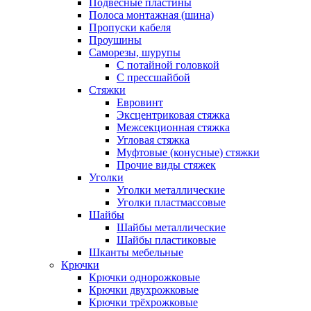
Подвесные пластины
Полоса монтажная (шина)
Пропуски кабеля
Проушины
Саморезы, шурупы
С потайной головкой
С прессшайбой
Стяжки
Евровинт
Эксцентриковая стяжка
Межсекционная стяжка
Угловая стяжка
Муфтовые (конусные) стяжки
Прочие виды стяжек
Уголки
Уголки металлические
Уголки пластмассовые
Шайбы
Шайбы металлические
Шайбы пластиковые
Шканты мебельные
Крючки
Крючки однорожковые
Крючки двухрожковые
Крючки трёхрожковые