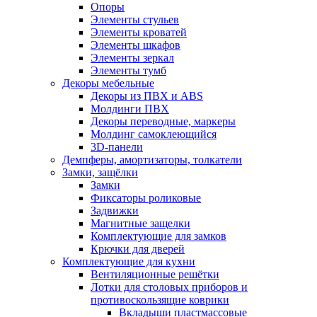
Опоры
Элементы стульев
Элементы кроватей
Элементы шкафов
Элементы зеркал
Элементы тумб
Декоры мебельные
Декоры из ПВХ и ABS
Молдинги ПВХ
Декоры переводные, маркеры
Молдинг самоклеющийся
3D-панели
Демпферы, амортизаторы, толкатели
Замки, защёлки
Замки
Фиксаторы роликовые
Задвижки
Магнитные защелки
Комплектующие для замков
Крючки для дверей
Комплектующие для кухни
Вентиляционные решётки
Лотки для столовых приборов и
противоскользящие коврики
Вкладыши пластмассовые