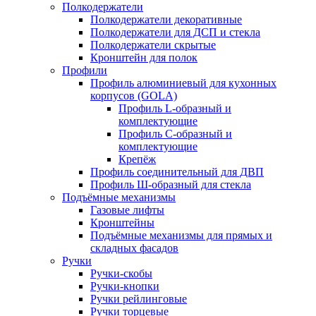
Полкодержатели
Полкодержатели декоративные
Полкодержатели для ДСП и стекла
Полкодержатели скрытые
Кронштейн для полок
Профили
Профиль алюминиевый для кухонных
корпусов (GOLA)
Профиль L-образный и
комплектующие
Профиль C-образный и
комплектующие
Крепёж
Профиль соединительный для ДВП
Профиль Ш-образный для стекла
Подъёмные механизмы
Газовые лифты
Кронштейны
Подъёмные механизмы для прямых и
складных фасадов
Ручки
Ручки-скобы
Ручки-кнопки
Ручки рейлинговые
Ручки торцевые