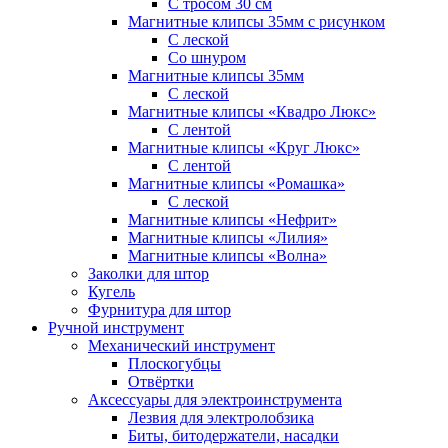
С тросом 30 см
Магнитные клипсы 35мм с рисунком
С леской
Со шнуром
Магнитные клипсы 35мм
С леской
Магнитные клипсы «Квадро Люкс»
С лентой
Магнитные клипсы «Круг Люкс»
С лентой
Магнитные клипсы «Ромашка»
С леской
Магнитные клипсы «Нефрит»
Магнитные клипсы «Лилия»
Магнитные клипсы «Волна»
Заколки для штор
Кугель
Фурнитура для штор
Ручной инструмент
Механический инструмент
Плоскогубцы
Отвёртки
Аксессуары для электроинструмента
Лезвия для электролобзика
Биты, битодержатели, насадки