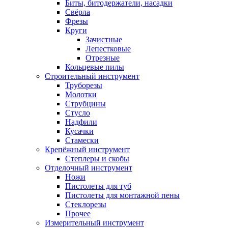
Биты, битодержатели, насадки
Свёрла
Фрезы
Круги
Зачистные
Лепестковые
Отрезные
Кольцевые пилы
Строительный инструмент
Труборезы
Молотки
Струбцины
Стусло
Надфили
Кусачки
Стамески
Крепёжный инструмент
Степлеры и скобы
Отделочный инструмент
Ножи
Пистолеты для туб
Пистолеты для монтажной пены
Стеклорезы
Прочее
Измерительный инструмент