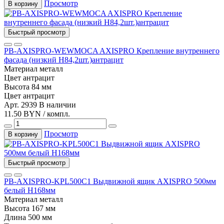
Просмотр
В корзину
Быстрый просмотр
PB-AXISPRO-WEWMOCA AXISPRO Крепление внутреннего
фасада (низкий Н84,2шт.)антрацит
Материал
металл
Цвет
антрацит
Высота
84 мм
Цвет
антрацит
Арт. 2939
В наличии
11.50 BYN / компл.
Просмотр
В корзину
Быстрый просмотр
PB-AXISPRO-KPL500С1 Выдвижной ящик AXISPRO 500мм
белый Н168мм
Материал
металл
Высота
167 мм
Длина
500 мм