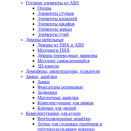
Готовые элементы из ABS
Опоры
Элементы стульев
Элементы кроватей
Элементы шкафов
Элементы зеркал
Элементы тумб
Декоры мебельные
Декоры из ПВХ и ABS
Молдинги ПВХ
Декоры переводные, маркеры
Молдинг самоклеющийся
3D-панели
Демпферы, амортизаторы, толкатели
Замки, защёлки
Замки
Фиксаторы роликовые
Задвижки
Магнитные защелки
Комплектующие для замков
Крючки для дверей
Комплектующие для кухни
Вентиляционные решётки
Лотки для столовых приборов и
противоскользящие коврики