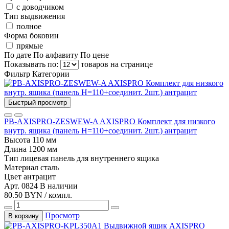
с доводчиком
Тип выдвижения
полное
Форма боковин
прямые
По дате
По алфавиту
По цене
Показывать по:
товаров на странице
Фильтр
Категории
Быстрый просмотр
PB-AXISPRO-ZESWEW-A AXISPRO Комплект для низкого
внутр. ящика (панель Н=110+соединит. 2шт.) антрацит
Высота
110 мм
Длина
1200 мм
Тип
лицевая панель для внутреннего ящика
Материал
сталь
Цвет
антрацит
Арт. 0824
В наличии
80.50 BYN / компл.
Просмотр
В корзину