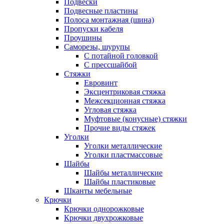
Подвески
Подвесные пластины
Полоса монтажная (шина)
Пропуски кабеля
Проушины
Саморезы, шурупы
С потайной головкой
С прессшайбой
Стяжки
Евровинт
Эксцентриковая стяжка
Межсекционная стяжка
Угловая стяжка
Муфтовые (конусные) стяжки
Прочие виды стяжек
Уголки
Уголки металлические
Уголки пластмассовые
Шайбы
Шайбы металлические
Шайбы пластиковые
Шканты мебельные
Крючки
Крючки однорожковые
Крючки двухрожковые