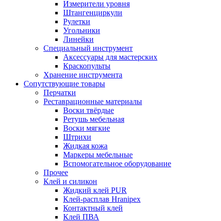
Измерители уровня
Штангенциркули
Рулетки
Угольники
Линейки
Специальный инструмент
Аксессуары для мастерских
Краскопульты
Хранение инструмента
Сопутствующие товары
Перчатки
Реставрационные материалы
Воски твёрдые
Ретушь мебельная
Воски мягкие
Штрихи
Жидкая кожа
Маркеры мебельные
Вспомогательное оборудование
Прочее
Клей и силикон
Жидкий клей PUR
Клей-расплав Hranipex
Контактный клей
Клей ПВА