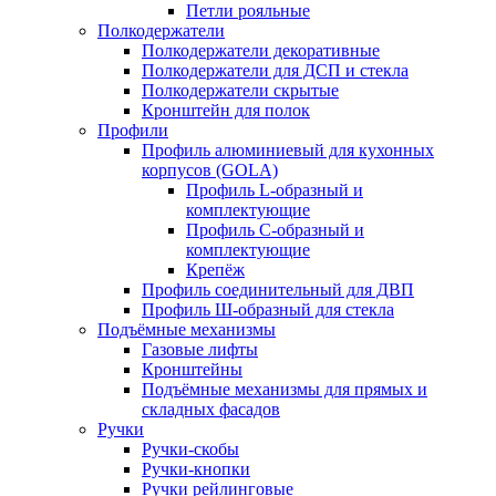
Петли рояльные
Полкодержатели
Полкодержатели декоративные
Полкодержатели для ДСП и стекла
Полкодержатели скрытые
Кронштейн для полок
Профили
Профиль алюминиевый для кухонных
корпусов (GOLA)
Профиль L-образный и
комплектующие
Профиль C-образный и
комплектующие
Крепёж
Профиль соединительный для ДВП
Профиль Ш-образный для стекла
Подъёмные механизмы
Газовые лифты
Кронштейны
Подъёмные механизмы для прямых и
складных фасадов
Ручки
Ручки-скобы
Ручки-кнопки
Ручки рейлинговые