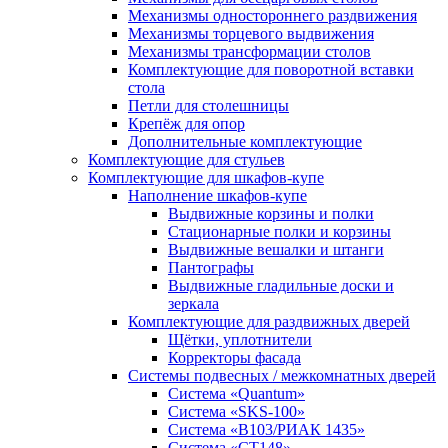
Механизмы одностороннего раздвижения
Механизмы торцевого выдвижения
Механизмы трансформации столов
Комплектующие для поворотной вставки
стола
Петли для столешницы
Крепёж для опор
Дополнительные комплектующие
Комплектующие для стульев
Комплектующие для шкафов-купе
Наполнение шкафов-купе
Выдвижные корзины и полки
Стационарные полки и корзины
Выдвижные вешалки и штанги
Пантографы
Выдвижные гладильные доски и
зеркала
Комплектующие для раздвижных дверей
Щётки, уплотнители
Корректоры фасада
Системы подвесных / межкомнатных дверей
Система «Quantum»
Система «SKS-100»
Система «B103/РИАК 1435»
Система «СТ148»