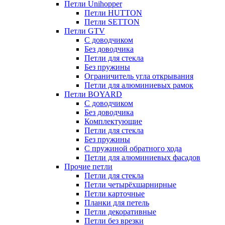
Петли Unihopper
Петли HUTTON
Петли SETTON
Петли GTV
С доводчиком
Без доводчика
Петли для стекла
Без пружины
Ограничитель угла открывания
Петли для алюминиевых рамок
Петли BOYARD
С доводчиком
Без доводчика
Комплектующие
Петли для стекла
Без пружины
С пружиной обратного хода
Петли для алюминиевых фасадов
Прочие петли
Петли для стекла
Петли четырёхшарнирные
Петли карточные
Планки для петель
Петли декоративные
Петли без врезки