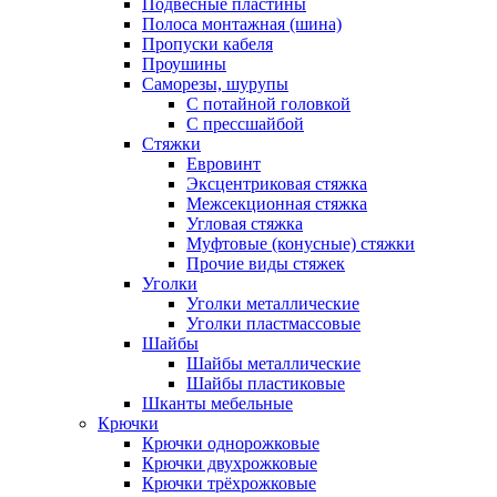
Подвесные пластины
Полоса монтажная (шина)
Пропуски кабеля
Проушины
Саморезы, шурупы
С потайной головкой
С прессшайбой
Стяжки
Евровинт
Эксцентриковая стяжка
Межсекционная стяжка
Угловая стяжка
Муфтовые (конусные) стяжки
Прочие виды стяжек
Уголки
Уголки металлические
Уголки пластмассовые
Шайбы
Шайбы металлические
Шайбы пластиковые
Шканты мебельные
Крючки
Крючки однорожковые
Крючки двухрожковые
Крючки трёхрожковые