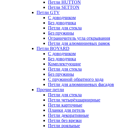
Петли HUTTON
Петли SETTON
Петли GTV
С доводчиком
Без доводчика
Петли для стекла
Без пружины
Ограничитель угла открывания
Петли для алюминиевых рамок
Петли BOYARD
С доводчиком
Без доводчика
Комплектующие
Петли для стекла
Без пружины
С пружиной обратного хода
Петли для алюминиевых фасадов
Прочие петли
Петли для стекла
Петли четырёхшарнирные
Петли карточные
Планки для петель
Петли декоративные
Петли без врезки
Петли рояльные