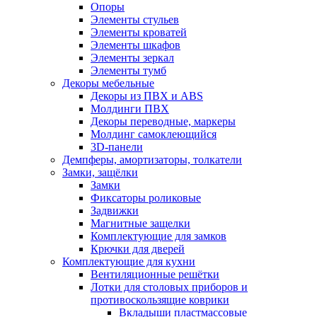
Опоры
Элементы стульев
Элементы кроватей
Элементы шкафов
Элементы зеркал
Элементы тумб
Декоры мебельные
Декоры из ПВХ и ABS
Молдинги ПВХ
Декоры переводные, маркеры
Молдинг самоклеющийся
3D-панели
Демпферы, амортизаторы, толкатели
Замки, защёлки
Замки
Фиксаторы роликовые
Задвижки
Магнитные защелки
Комплектующие для замков
Крючки для дверей
Комплектующие для кухни
Вентиляционные решётки
Лотки для столовых приборов и
противоскользящие коврики
Вкладыши пластмассовые