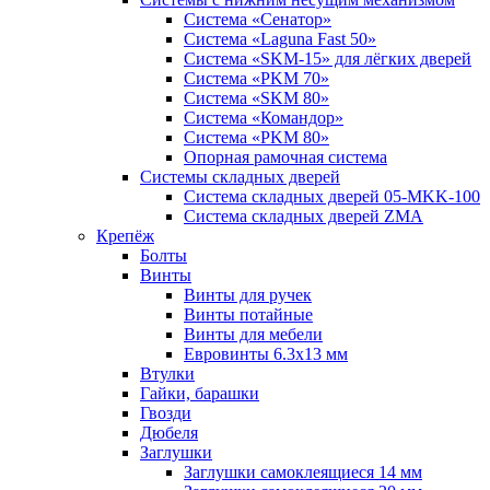
Система «Сенатор»
Система «Laguna Fast 50»
Система «SKM-15» для лёгких дверей
Система «PKM 70»
Система «SKM 80»
Система «Командор»
Система «PKM 80»
Опорная рамочная система
Системы складных дверей
Система складных дверей 05-MKK-100
Система складных дверей ZMA
Крепёж
Болты
Винты
Винты для ручек
Винты потайные
Винты для мебели
Евровинты 6.3х13 мм
Втулки
Гайки, барашки
Гвозди
Дюбеля
Заглушки
Заглушки самоклеящиеся 14 мм