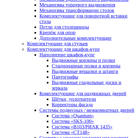
Механизмы торцевого выдвижения
Механизмы трансформации столов
Комплектующие для поворотной вставки
стола
Петли для столешницы
Крепёж для опор
Дополнительные комплектующие
Комплектующие для стульев
Комплектующие для шкафов-купе
Наполнение шкафов-купе
Выдвижные корзины и полки
Стационарные полки и корзины
Выдвижные вешалки и штанги
Пантографы
Выдвижные гладильные доски и
зеркала
Комплектующие для раздвижных дверей
Щётки, уплотнители
Корректоры фасада
Системы подвесных / межкомнатных дверей
Система «Quantum»
Система «SKS-100»
Система «B103/РИАК 1435»
Система «СТ148»
Системы с нижним несущим механизмом