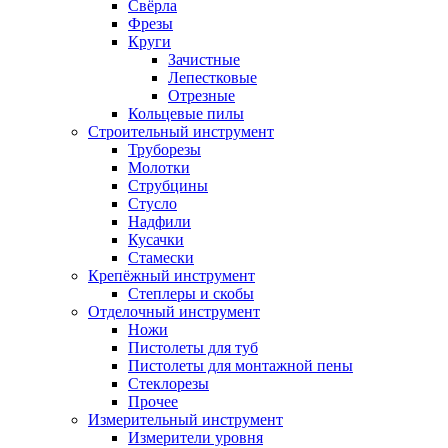
Свёрла
Фрезы
Круги
Зачистные
Лепестковые
Отрезные
Кольцевые пилы
Строительный инструмент
Труборезы
Молотки
Струбцины
Стусло
Надфили
Кусачки
Стамески
Крепёжный инструмент
Степлеры и скобы
Отделочный инструмент
Ножи
Пистолеты для туб
Пистолеты для монтажной пены
Стеклорезы
Прочее
Измерительный инструмент
Измерители уровня