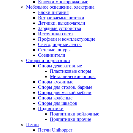
Крючки многорожковые
Мебельное освещение, электрика
Блоки питания
Встраиваемые розетки
Датчики, выключатели
Зарядные устройства
Источники света
Профили и комплектующие
Светодиодные ленты
Сетевые шнуры
Соединители
Опоры и подпятники
Опоры декоративные
Пластиковые опоры
Металлические опоры
Опоры кухонные
Опоры для столов, барные
Опоры для мягкой мебели
Опоры колёсные
Опоры для шкафов
Подпятники
Подпятники войлочные
Подпятники прочие
Петли
Петли Unihopper