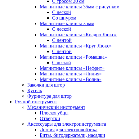
С тросом 30 см
Магнитные клипсы 35мм с рисунком
С леской
Со шнуром
Магнитные клипсы 35мм
С леской
Магнитные клипсы «Квадро Люкс»
С лентой
Магнитные клипсы «Круг Люкс»
С лентой
Магнитные клипсы «Ромашка»
С леской
Магнитные клипсы «Нефрит»
Магнитные клипсы «Лилия»
Магнитные клипсы «Волна»
Заколки для штор
Кугель
Фурнитура для штор
Ручной инструмент
Механический инструмент
Плоскогубцы
Отвёртки
Аксессуары для электроинструмента
Лезвия для электролобзика
Биты, битодержатели, насадки