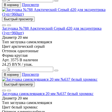
Просмотр
В корзину
Быстрый просмотр
Заглушка №788 Арктический Серый d20 для эксцентрика
(1уп=960шт)
Диаметр
20 мм
Тип
заглушка самоклеящаяся
Цвет
арктический серый
Оттенок
однотонные
Форма
круглая
Арт. 3575
В наличии
24.25 BYN / упак.
Просмотр
В корзину
Быстрый просмотр
Заглушка самоклеящаяся 20 мм №637 белый хромикс
Диаметр
20 мм
Тип
заглушка самоклеящаяся
Цвет
белый хромикс
Оттенок
камнеподобные