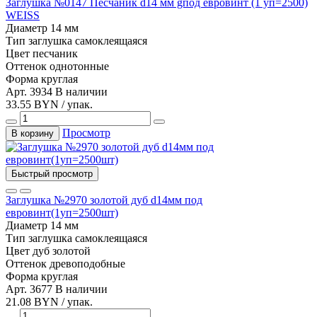
Заглушка №0147 Песчаник d14 мм gпод евровинт (1 уп=2500)
WEISS
Диаметр
14 мм
Тип
заглушка самоклеящаяся
Цвет
песчаник
Оттенок
однотонные
Форма
круглая
Арт. 3934
В наличии
33.55 BYN / упак.
Просмотр
В корзину
Быстрый просмотр
Заглушка №2970 золотой дуб d14мм под
евровинт(1уп=2500шт)
Диаметр
14 мм
Тип
заглушка самоклеящаяся
Цвет
дуб золотой
Оттенок
древоподобные
Форма
круглая
Арт. 3677
В наличии
21.08 BYN / упак.