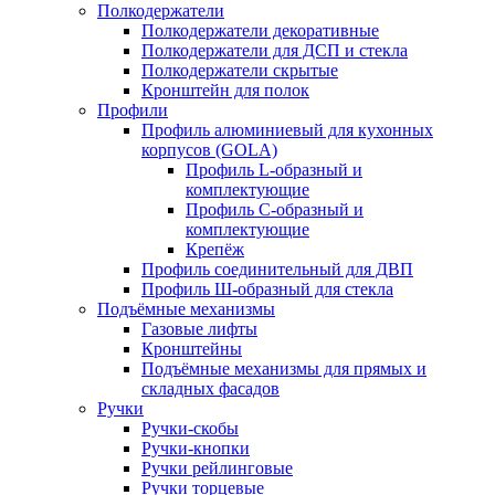
Полкодержатели
Полкодержатели декоративные
Полкодержатели для ДСП и стекла
Полкодержатели скрытые
Кронштейн для полок
Профили
Профиль алюминиевый для кухонных
корпусов (GOLA)
Профиль L-образный и
комплектующие
Профиль C-образный и
комплектующие
Крепёж
Профиль соединительный для ДВП
Профиль Ш-образный для стекла
Подъёмные механизмы
Газовые лифты
Кронштейны
Подъёмные механизмы для прямых и
складных фасадов
Ручки
Ручки-скобы
Ручки-кнопки
Ручки рейлинговые
Ручки торцевые