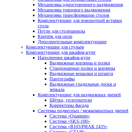
Механизмы одностороннего раздвижения
Механизмы торцевого выдвижения
Механизмы трансформации столов
Комплектующие для поворотной вставки
стола
Петли для столешницы
Крепёж для опор
Дополнительные комплектующие
Комплектующие для стульев
Комплектующие для шкафов-купе
Наполнение шкафов-купе
Выдвижные корзины и полки
Стационарные полки и корзины
Выдвижные вешалки и штанги
Пантографы
Выдвижные гладильные доски и
зеркала
Комплектующие для раздвижных дверей
Щётки, уплотнители
Корректоры фасада
Системы подвесных / межкомнатных дверей
Система «Quantum»
Система «SKS-100»
Система «B103/РИАК 1435»
Система «СТ148»