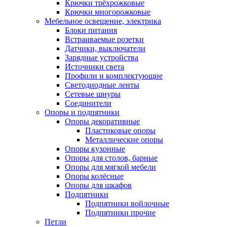
Крючки трёхрожковые
Крючки многорожковые
Мебельное освещение, электрика
Блоки питания
Встраиваемые розетки
Датчики, выключатели
Зарядные устройства
Источники света
Профили и комплектующие
Светодиодные ленты
Сетевые шнуры
Соединители
Опоры и подпятники
Опоры декоративные
Пластиковые опоры
Металлические опоры
Опоры кухонные
Опоры для столов, барные
Опоры для мягкой мебели
Опоры колёсные
Опоры для шкафов
Подпятники
Подпятники войлочные
Подпятники прочие
Петли