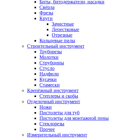
Биты, битодержатели, насадки
Свёрла
Фрезы
Круги
Зачистные
Лепестковые
Отрезные
Кольцевые пилы
Строительный инструмент
Труборезы
Молотки
Струбцины
Стусло
Надфили
Кусачки
Стамески
Крепёжный инструмент
Степлеры и скобы
Отделочный инструмент
Ножи
Пистолеты для туб
Пистолеты для монтажной пены
Стеклорезы
Прочее
Измерительный инструмент