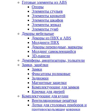
Готовые элементы из ABS
Опоры
Элементы стульев
Элементы кроватей
Элементы шкафов
Элементы зеркал
Элементы тумб
Декоры мебельные
Декоры из ПВХ и ABS
Молдинги ПВХ
Декоры переводные, маркеры
Молдинг самоклеющийся
3D-панели
Демпферы, амортизаторы, толкатели
Замки, защёлки
Замки
Фиксаторы роликовые
Задвижки
Магнитные защелки
Комплектующие для замков
Крючки для дверей
Комплектующие для кухни
Вентиляционные решётки
Лотки для столовых приборов и
противоскользящие коврики