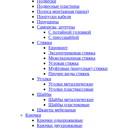
Подвески
Подвесные пластины
Полоса монтажная (шина)
Пропуски кабеля
Проушины
Саморезы, шурупы
С потайной головкой
С прессшайбой
Стяжки
Евровинт
Эксцентриковая стяжка
Межсекционная стяжка
Угловая стяжка
Муфтовые (конусные) стяжки
Прочие виды стяжек
Уголки
Уголки металлические
Уголки пластмассовые
Шайбы
Шайбы металлические
Шайбы пластиковые
Шканты мебельные
Крючки
Крючки однорожковые
Крючки двухрожковые