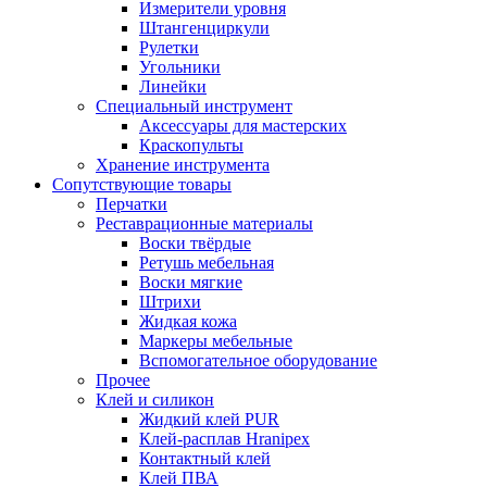
Измерители уровня
Штангенциркули
Рулетки
Угольники
Линейки
Специальный инструмент
Аксессуары для мастерских
Краскопульты
Хранение инструмента
Сопутствующие товары
Перчатки
Реставрационные материалы
Воски твёрдые
Ретушь мебельная
Воски мягкие
Штрихи
Жидкая кожа
Маркеры мебельные
Вспомогательное оборудование
Прочее
Клей и силикон
Жидкий клей PUR
Клей-расплав Hranipex
Контактный клей
Клей ПВА