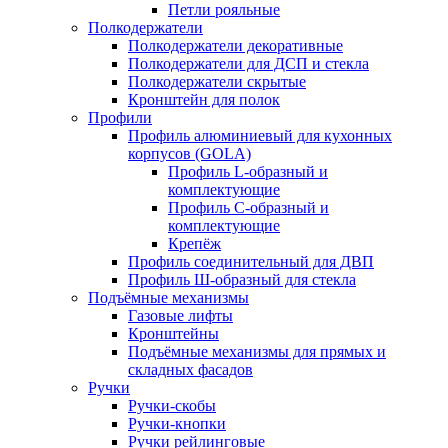
Петли рояльные
Полкодержатели
Полкодержатели декоративные
Полкодержатели для ДСП и стекла
Полкодержатели скрытые
Кронштейн для полок
Профили
Профиль алюминиевый для кухонных
корпусов (GOLA)
Профиль L-образный и
комплектующие
Профиль C-образный и
комплектующие
Крепёж
Профиль соединительный для ДВП
Профиль Ш-образный для стекла
Подъёмные механизмы
Газовые лифты
Кронштейны
Подъёмные механизмы для прямых и
складных фасадов
Ручки
Ручки-скобы
Ручки-кнопки
Ручки рейлинговые