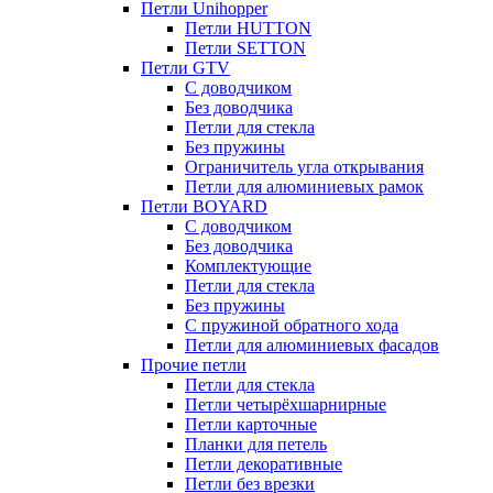
Петли Unihopper
Петли HUTTON
Петли SETTON
Петли GTV
С доводчиком
Без доводчика
Петли для стекла
Без пружины
Ограничитель угла открывания
Петли для алюминиевых рамок
Петли BOYARD
С доводчиком
Без доводчика
Комплектующие
Петли для стекла
Без пружины
С пружиной обратного хода
Петли для алюминиевых фасадов
Прочие петли
Петли для стекла
Петли четырёхшарнирные
Петли карточные
Планки для петель
Петли декоративные
Петли без врезки