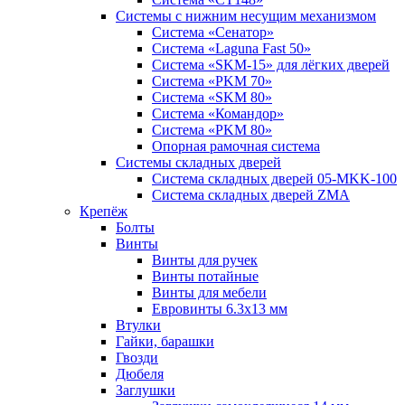
Системы с нижним несущим механизмом
Система «Сенатор»
Система «Laguna Fast 50»
Система «SKM-15» для лёгких дверей
Система «PKM 70»
Система «SKM 80»
Система «Командор»
Система «PKM 80»
Опорная рамочная система
Системы складных дверей
Система складных дверей 05-MKK-100
Система складных дверей ZMA
Крепёж
Болты
Винты
Винты для ручек
Винты потайные
Винты для мебели
Евровинты 6.3х13 мм
Втулки
Гайки, барашки
Гвозди
Дюбеля
Заглушки