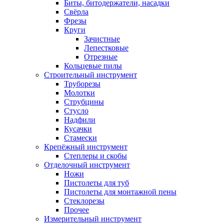
Биты, битодержатели, насадки
Свёрла
Фрезы
Круги
Зачистные
Лепестковые
Отрезные
Кольцевые пилы
Строительный инструмент
Труборезы
Молотки
Струбцины
Стусло
Надфили
Кусачки
Стамески
Крепёжный инструмент
Степлеры и скобы
Отделочный инструмент
Ножи
Пистолеты для туб
Пистолеты для монтажной пены
Стеклорезы
Прочее
Измерительный инструмент