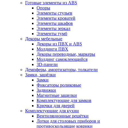
Готовые элементы из ABS
Опоры
Элементы стульев
Элементы кроватей
Элементы шкафов
Элементы зеркал
Элементы тумб
Декоры мебельные
Декоры из ПВХ и ABS
Молдинги ПВХ
Декоры переводные, маркеры
Молдинг самоклеющийся
3D-панели
Демпферы, амортизаторы, толкатели
Замки, защёлки
Замки
Фиксаторы роликовые
Задвижки
Магнитные защелки
Комплектующие для замков
Крючки для дверей
Комплектующие для кухни
Вентиляционные решётки
Лотки для столовых приборов и
противоскользящие коврики