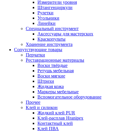
Измерители уровня
Штангенциркули
Рулетки
Угольники
Линейки
Специальный инструмент
Аксессуары для мастерских
Краскопульты
Хранение инструмента
Сопутствующие товары
Перчатки
Реставрационные материалы
Воски твёрдые
Ретушь мебельная
Воски мягкие
Штрихи
Жидкая кожа
Маркеры мебельные
Вспомогательное оборудование
Прочее
Клей и силикон
Жидкий клей PUR
Клей-расплав Hranipex
Контактный клей
Клей ПВА