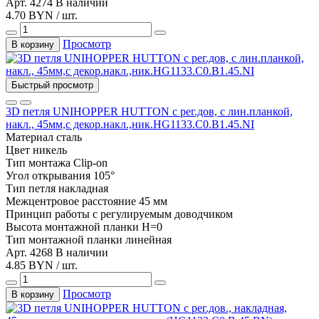
Арт. 4274
В наличии
4.70 BYN / шт.
Просмотр
В корзину
Быстрый просмотр
3D петля UNIHOPPER HUTTON с рег.дов, с лин.планкой,
накл., 45мм,с декор.накл.,ник.HG1133.C0.B1.45.NI
Материал
сталь
Цвет
никель
Тип монтажа
Clip-on
Угол открывания
105°
Тип
петля накладная
Межцентровое расстояние
45 мм
Принцип работы
с регулируемым доводчиком
Высота монтажной планки
H=0
Тип монтажной планки
линейная
Арт. 4268
В наличии
4.85 BYN / шт.
Просмотр
В корзину