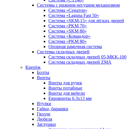
Системы с нижним несущим механизмом
Система «Сенатор»
Система «Laguna Fast 50»
Система «SKM-15» для лёгких дверей
Система «PKM 70»
Система «SKM 80»
Система «Командор»
Система «PKM 80»
Опорная рамочная система
Системы складных дверей
Система складных дверей 05-MKK-100
Система складных дверей ZMA
Крепёж
Болты
Винты
Винты для ручек
Винты потайные
Винты для мебели
Евровинты 6.3х13 мм
Втулки
Гайки, барашки
Гвозди
Дюбеля
Заглушки