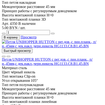
Тип
петля накладная
Межцентровое расстояние
45 мм
Принцип работы
с регулируемым доводчиком
Высота монтажной планки
H=0
Тип монтажной планки
3D
Арт. 4350
В наличии
5.00 BYN / шт.
Просмотр
В корзину
Быстрый просмотр
Петля UNIHOPPER HUTTON с рег.дов.,с лин.планк., п/
н.,45мм,с дек.накл.,черн.никель HG1133.C8.B1.45.BN
Материал
сталь
Цвет
чёрный никель
Тип монтажа
Clip-on
Угол открывания
105°
Тип
петля полунакладная
Межцентровое расстояние
45 мм
Принцип работы
с регулируемым доводчиком
Высота монтажной планки
H=0
Тип монтажной планки
линейная