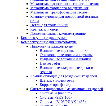
Механизмы одностороннего раздвижения
Механизмы торцевого выдвижения
Механизмы трансформации столов
Комплектующие для поворотной вставки
стола
Петли для столешницы
Крепёж для опор
Дополнительные комплектующие
Комплектующие для стульев
Комплектующие для шкафов-купе
Наполнение шкафов-купе
Выдвижные корзины и полки
Стационарные полки и корзины
Выдвижные вешалки и штанги
Пантографы
Выдвижные гладильные доски и
зеркала
Комплектующие для раздвижных дверей
Щётки, уплотнители
Корректоры фасада
Системы подвесных / межкомнатных дверей
Система «Quantum»
Система «SKS-100»
Система «B103/РИАК 1435»
Система «СТ148»