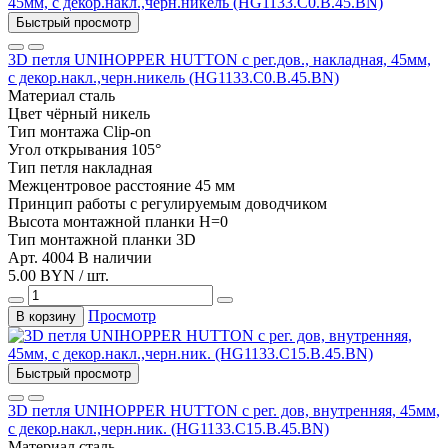
Быстрый просмотр
3D петля UNIHOPPER HUTTON с рег.дов., накладная, 45мм,
с декор.накл.,черн.никель (HG1133.C0.B.45.BN)
Материал
сталь
Цвет
чёрный никель
Тип монтажа
Clip-on
Угол открывания
105°
Тип
петля накладная
Межцентровое расстояние
45 мм
Принцип работы
с регулируемым доводчиком
Высота монтажной планки
H=0
Тип монтажной планки
3D
Арт. 4004
В наличии
5.00 BYN / шт.
Просмотр
В корзину
Быстрый просмотр
3D петля UNIHOPPER HUTTON с рег. дов, внутренняя, 45мм,
с декор.накл.,черн.ник. (HG1133.C15.B.45.BN)
Материал
сталь