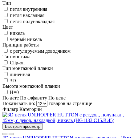
Тип
петля внутренняя
петля накладная
петля полунакладная
Цвет
никель
чёрный никель
Принцип работы
с регулируемым доводчиком
Тип монтажа
Clip-on
Тип монтажной планки
линейная
3D
Высота монтажной планки
H=0
По дате
По алфавиту
По цене
Показывать по:
товаров на странице
Фильтр
Категории
Быстрый просмотр
3D петля UNIHOPPER HUTTON с рег.дов., полунакл., 45мм,