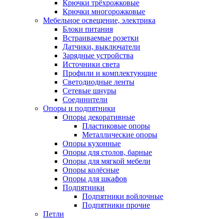
Крючки трёхрожковые
Крючки многорожковые
Мебельное освещение, электрика
Блоки питания
Встраиваемые розетки
Датчики, выключатели
Зарядные устройства
Источники света
Профили и комплектующие
Светодиодные ленты
Сетевые шнуры
Соединители
Опоры и подпятники
Опоры декоративные
Пластиковые опоры
Металлические опоры
Опоры кухонные
Опоры для столов, барные
Опоры для мягкой мебели
Опоры колёсные
Опоры для шкафов
Подпятники
Подпятники войлочные
Подпятники прочие
Петли