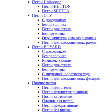
Петли Unihopper
Петли HUTTON
Петли SETTON
Петли GTV
С доводчиком
Без доводчика
Петли для стекла
Без пружины
Ограничитель угла открывания
Петли для алюминиевых рамок
Петли BOYARD
С доводчиком
Без доводчика
Комплектующие
Петли для стекла
Без пружины
С пружиной обратного хода
Петли для алюминиевых фасадов
Прочие петли
Петли для стекла
Петли четырёхшарнирные
Петли карточные
Планки для петель
Петли декоративные
Петли без врезки