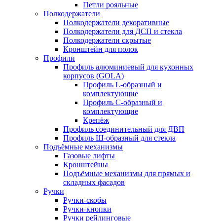
Петли рояльные
Полкодержатели
Полкодержатели декоративные
Полкодержатели для ДСП и стекла
Полкодержатели скрытые
Кронштейн для полок
Профили
Профиль алюминиевый для кухонных
корпусов (GOLA)
Профиль L-образный и
комплектующие
Профиль C-образный и
комплектующие
Крепёж
Профиль соединительный для ДВП
Профиль Ш-образный для стекла
Подъёмные механизмы
Газовые лифты
Кронштейны
Подъёмные механизмы для прямых и
складных фасадов
Ручки
Ручки-скобы
Ручки-кнопки
Ручки рейлинговые