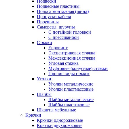
Подвески
Подвесные пластины
Полоса монтажная (шина)
Пропуски кабеля
Проушины
Саморезы, шурупы
С потайной головкой
С прессшайбой
Стяжки
Евровинт
Эксцентриковая стяжка
Межсекционная стяжка
Угловая стяжка
Муфтовые (конусные) стяжки
Прочие виды стяжек
Уголки
Уголки металлические
Уголки пластмассовые
Шайбы
Шайбы металлические
Шайбы пластиковые
Шканты мебельные
Крючки
Крючки однорожковые
Крючки двухрожковые