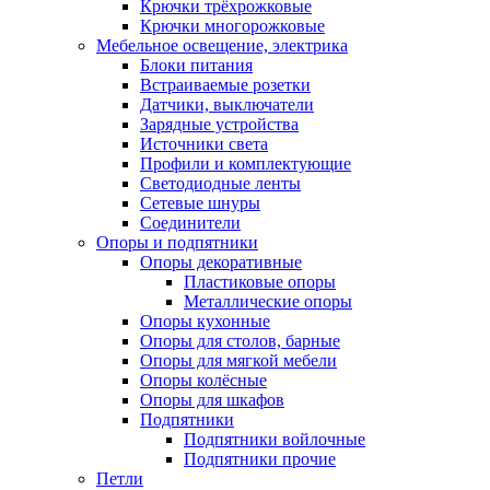
Крючки трёхрожковые
Крючки многорожковые
Мебельное освещение, электрика
Блоки питания
Встраиваемые розетки
Датчики, выключатели
Зарядные устройства
Источники света
Профили и комплектующие
Светодиодные ленты
Сетевые шнуры
Соединители
Опоры и подпятники
Опоры декоративные
Пластиковые опоры
Металлические опоры
Опоры кухонные
Опоры для столов, барные
Опоры для мягкой мебели
Опоры колёсные
Опоры для шкафов
Подпятники
Подпятники войлочные
Подпятники прочие
Петли