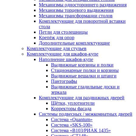
Механизмы одностороннего раздвижения
Механизмы торцевого выдвижения
Механизмы трансформации столов
Комплектующие для поворотной вставки
стола
Петли для столешницы
Крепёж для опор
Дополнительные комплектующие
Комплектующие для стульев
Комплектующие для шкафов-купе
Наполнение шкафов-купе
Выдвижные корзины и полки
Стационарные полки и корзины
Выдвижные вешалки и штанги
Пантографы
Выдвижные гладильные доски и
зеркала
Комплектующие для раздвижных дверей
Щётки, уплотнители
Корректоры фасада
Системы подвесных / межкомнатных дверей
Система «Quantum»
Система «SKS-100»
Система «B103/РИАК 1435»
Система «СТ148»