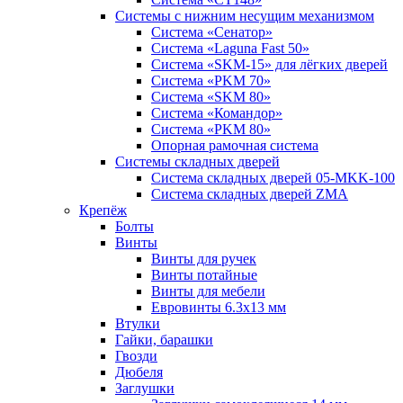
Системы с нижним несущим механизмом
Система «Сенатор»
Система «Laguna Fast 50»
Система «SKM-15» для лёгких дверей
Система «PKM 70»
Система «SKM 80»
Система «Командор»
Система «PKM 80»
Опорная рамочная система
Системы складных дверей
Система складных дверей 05-MKK-100
Система складных дверей ZMA
Крепёж
Болты
Винты
Винты для ручек
Винты потайные
Винты для мебели
Евровинты 6.3х13 мм
Втулки
Гайки, барашки
Гвозди
Дюбеля
Заглушки