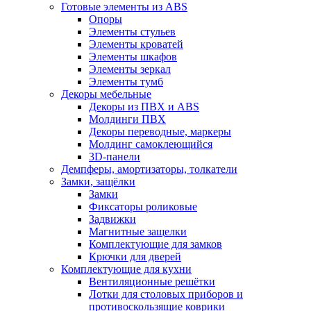
Готовые элементы из ABS
Опоры
Элементы стульев
Элементы кроватей
Элементы шкафов
Элементы зеркал
Элементы тумб
Декоры мебельные
Декоры из ПВХ и ABS
Молдинги ПВХ
Декоры переводные, маркеры
Молдинг самоклеющийся
3D-панели
Демпферы, амортизаторы, толкатели
Замки, защёлки
Замки
Фиксаторы роликовые
Задвижки
Магнитные защелки
Комплектующие для замков
Крючки для дверей
Комплектующие для кухни
Вентиляционные решётки
Лотки для столовых приборов и
противоскользящие коврики