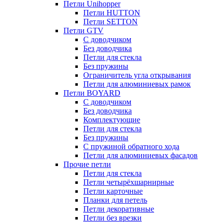
Петли Unihopper
Петли HUTTON
Петли SETTON
Петли GTV
С доводчиком
Без доводчика
Петли для стекла
Без пружины
Ограничитель угла открывания
Петли для алюминиевых рамок
Петли BOYARD
С доводчиком
Без доводчика
Комплектующие
Петли для стекла
Без пружины
С пружиной обратного хода
Петли для алюминиевых фасадов
Прочие петли
Петли для стекла
Петли четырёхшарнирные
Петли карточные
Планки для петель
Петли декоративные
Петли без врезки