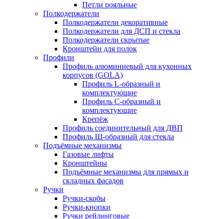
Петли рояльные
Полкодержатели
Полкодержатели декоративные
Полкодержатели для ДСП и стекла
Полкодержатели скрытые
Кронштейн для полок
Профили
Профиль алюминиевый для кухонных
корпусов (GOLA)
Профиль L-образный и
комплектующие
Профиль C-образный и
комплектующие
Крепёж
Профиль соединительный для ДВП
Профиль Ш-образный для стекла
Подъёмные механизмы
Газовые лифты
Кронштейны
Подъёмные механизмы для прямых и
складных фасадов
Ручки
Ручки-скобы
Ручки-кнопки
Ручки рейлинговые