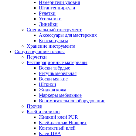
Измерители уровня
Штангенциркули
Рулетки
Угольники
Линейки
Специальный инструмент
Аксессуары для мастерских
Краскопульты
Хранение инструмента
Сопутствующие товары
Перчатки
Реставрационные материалы
Воски твёрдые
Ретушь мебельная
Воски мягкие
Штрихи
Жидкая кожа
Маркеры мебельные
Вспомогательное оборудование
Прочее
Клей и силикон
Жидкий клей PUR
Клей-расплав Hranipex
Контактный клей
Клей ПВА