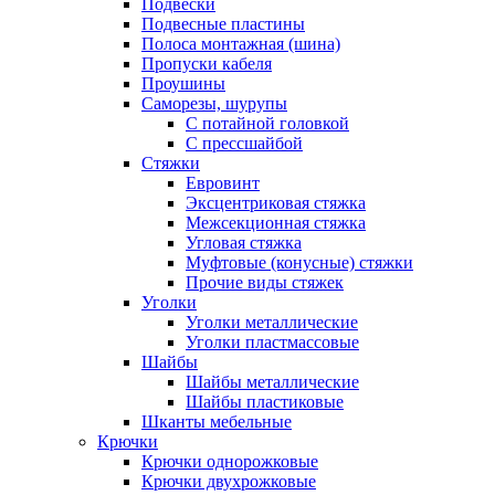
Подвески
Подвесные пластины
Полоса монтажная (шина)
Пропуски кабеля
Проушины
Саморезы, шурупы
С потайной головкой
С прессшайбой
Стяжки
Евровинт
Эксцентриковая стяжка
Межсекционная стяжка
Угловая стяжка
Муфтовые (конусные) стяжки
Прочие виды стяжек
Уголки
Уголки металлические
Уголки пластмассовые
Шайбы
Шайбы металлические
Шайбы пластиковые
Шканты мебельные
Крючки
Крючки однорожковые
Крючки двухрожковые