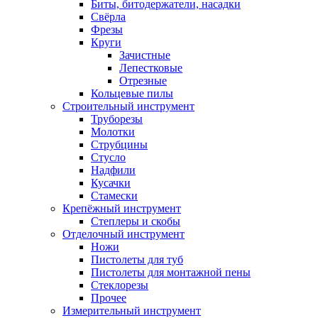
Биты, битодержатели, насадки
Свёрла
Фрезы
Круги
Зачистные
Лепестковые
Отрезные
Кольцевые пилы
Строительный инструмент
Труборезы
Молотки
Струбцины
Стусло
Надфили
Кусачки
Стамески
Крепёжный инструмент
Степлеры и скобы
Отделочный инструмент
Ножи
Пистолеты для туб
Пистолеты для монтажной пены
Стеклорезы
Прочее
Измерительный инструмент