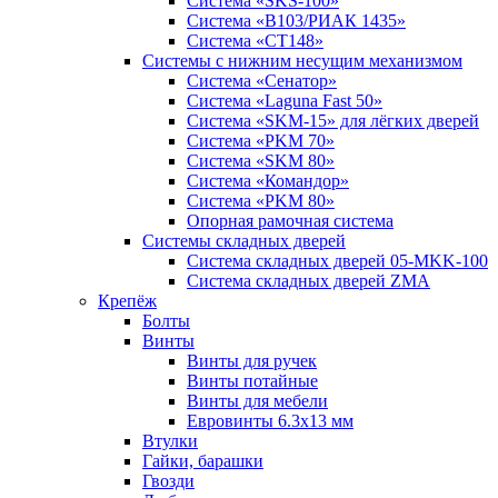
Система «SKS-100»
Система «B103/РИАК 1435»
Система «СТ148»
Системы с нижним несущим механизмом
Система «Сенатор»
Система «Laguna Fast 50»
Система «SKM-15» для лёгких дверей
Система «PKM 70»
Система «SKM 80»
Система «Командор»
Система «PKM 80»
Опорная рамочная система
Системы складных дверей
Система складных дверей 05-MKK-100
Система складных дверей ZMA
Крепёж
Болты
Винты
Винты для ручек
Винты потайные
Винты для мебели
Евровинты 6.3х13 мм
Втулки
Гайки, барашки
Гвозди