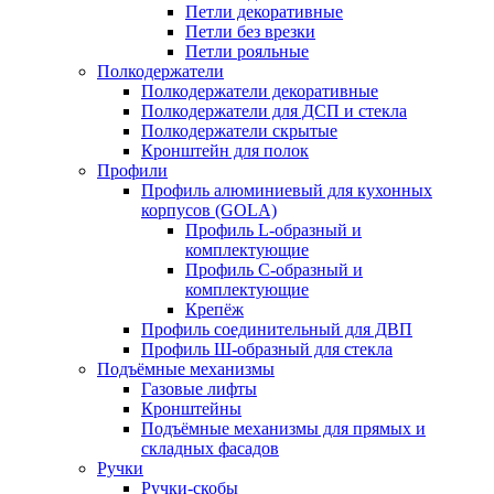
Петли декоративные
Петли без врезки
Петли рояльные
Полкодержатели
Полкодержатели декоративные
Полкодержатели для ДСП и стекла
Полкодержатели скрытые
Кронштейн для полок
Профили
Профиль алюминиевый для кухонных
корпусов (GOLA)
Профиль L-образный и
комплектующие
Профиль C-образный и
комплектующие
Крепёж
Профиль соединительный для ДВП
Профиль Ш-образный для стекла
Подъёмные механизмы
Газовые лифты
Кронштейны
Подъёмные механизмы для прямых и
складных фасадов
Ручки
Ручки-скобы