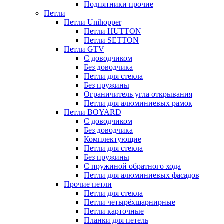
Подпятники прочие
Петли
Петли Unihopper
Петли HUTTON
Петли SETTON
Петли GTV
С доводчиком
Без доводчика
Петли для стекла
Без пружины
Ограничитель угла открывания
Петли для алюминиевых рамок
Петли BOYARD
С доводчиком
Без доводчика
Комплектующие
Петли для стекла
Без пружины
С пружиной обратного хода
Петли для алюминиевых фасадов
Прочие петли
Петли для стекла
Петли четырёхшарнирные
Петли карточные
Планки для петель