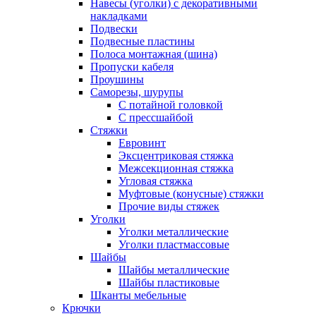
Навесы (уголки) с декоративными
накладками
Подвески
Подвесные пластины
Полоса монтажная (шина)
Пропуски кабеля
Проушины
Саморезы, шурупы
С потайной головкой
С прессшайбой
Стяжки
Евровинт
Эксцентриковая стяжка
Межсекционная стяжка
Угловая стяжка
Муфтовые (конусные) стяжки
Прочие виды стяжек
Уголки
Уголки металлические
Уголки пластмассовые
Шайбы
Шайбы металлические
Шайбы пластиковые
Шканты мебельные
Крючки