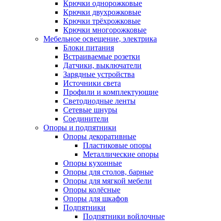
Крючки однорожковые
Крючки двухрожковые
Крючки трёхрожковые
Крючки многорожковые
Мебельное освещение, электрика
Блоки питания
Встраиваемые розетки
Датчики, выключатели
Зарядные устройства
Источники света
Профили и комплектующие
Светодиодные ленты
Сетевые шнуры
Соединители
Опоры и подпятники
Опоры декоративные
Пластиковые опоры
Металлические опоры
Опоры кухонные
Опоры для столов, барные
Опоры для мягкой мебели
Опоры колёсные
Опоры для шкафов
Подпятники
Подпятники войлочные