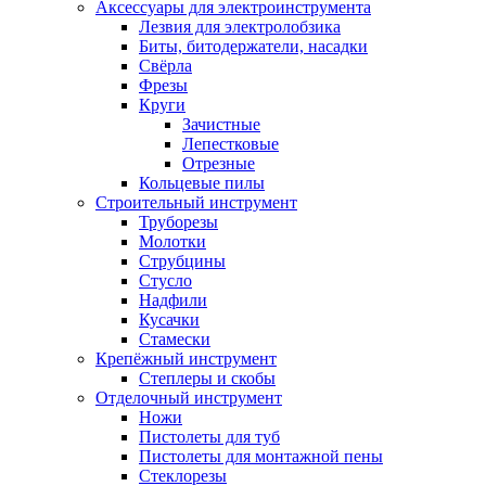
Аксессуары для электроинструмента
Лезвия для электролобзика
Биты, битодержатели, насадки
Свёрла
Фрезы
Круги
Зачистные
Лепестковые
Отрезные
Кольцевые пилы
Строительный инструмент
Труборезы
Молотки
Струбцины
Стусло
Надфили
Кусачки
Стамески
Крепёжный инструмент
Степлеры и скобы
Отделочный инструмент
Ножи
Пистолеты для туб
Пистолеты для монтажной пены
Стеклорезы