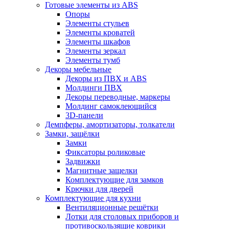
Готовые элементы из ABS
Опоры
Элементы стульев
Элементы кроватей
Элементы шкафов
Элементы зеркал
Элементы тумб
Декоры мебельные
Декоры из ПВХ и ABS
Молдинги ПВХ
Декоры переводные, маркеры
Молдинг самоклеющийся
3D-панели
Демпферы, амортизаторы, толкатели
Замки, защёлки
Замки
Фиксаторы роликовые
Задвижки
Магнитные защелки
Комплектующие для замков
Крючки для дверей
Комплектующие для кухни
Вентиляционные решётки
Лотки для столовых приборов и
противоскользящие коврики