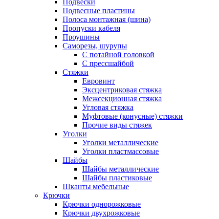
Подвески
Подвесные пластины
Полоса монтажная (шина)
Пропуски кабеля
Проушины
Саморезы, шурупы
С потайной головкой
С прессшайбой
Стяжки
Евровинт
Эксцентриковая стяжка
Межсекционная стяжка
Угловая стяжка
Муфтовые (конусные) стяжки
Прочие виды стяжек
Уголки
Уголки металлические
Уголки пластмассовые
Шайбы
Шайбы металлические
Шайбы пластиковые
Шканты мебельные
Крючки
Крючки однорожковые
Крючки двухрожковые