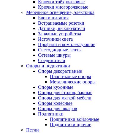
Крючки трёхрожковые
Крючки многорожковые
Мебельное освещение, электрика
Блоки питания
Встраиваемые розетки
Датчики, выключатели
Зарядные устройства
Источники света
Профили и комплектующие
Светодиодные ленты
Сетевые шнуры
Соединители
Опоры и подпятники
Опоры декоративные
Пластиковые опоры
Металлические опоры
Опоры кухонные
Опоры для столов, барные
Опоры для мягкой мебели
Опоры колёсные
Опоры для шкафов
Подпятники
Подпятники войлочные
Подпятники прочие
Петли