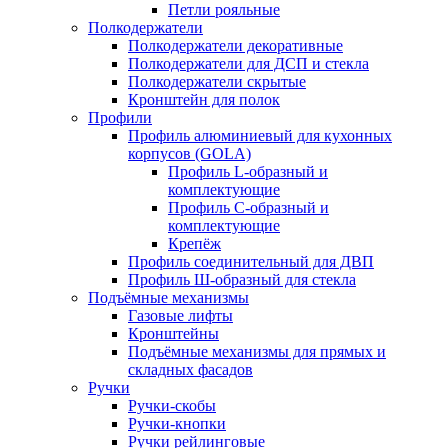
Петли рояльные
Полкодержатели
Полкодержатели декоративные
Полкодержатели для ДСП и стекла
Полкодержатели скрытые
Кронштейн для полок
Профили
Профиль алюминиевый для кухонных
корпусов (GOLA)
Профиль L-образный и
комплектующие
Профиль C-образный и
комплектующие
Крепёж
Профиль соединительный для ДВП
Профиль Ш-образный для стекла
Подъёмные механизмы
Газовые лифты
Кронштейны
Подъёмные механизмы для прямых и
складных фасадов
Ручки
Ручки-скобы
Ручки-кнопки
Ручки рейлинговые