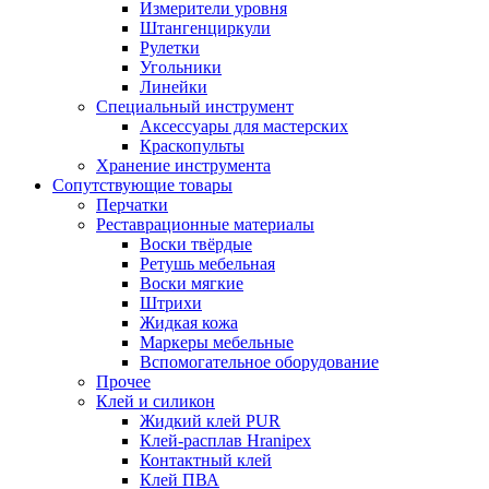
Измерители уровня
Штангенциркули
Рулетки
Угольники
Линейки
Специальный инструмент
Аксессуары для мастерских
Краскопульты
Хранение инструмента
Сопутствующие товары
Перчатки
Реставрационные материалы
Воски твёрдые
Ретушь мебельная
Воски мягкие
Штрихи
Жидкая кожа
Маркеры мебельные
Вспомогательное оборудование
Прочее
Клей и силикон
Жидкий клей PUR
Клей-расплав Hranipex
Контактный клей
Клей ПВА