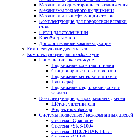
Механизмы одностороннего раздвижения
Механизмы торцевого выдвижения
Механизмы трансформации столов
Комплектующие для поворотной вставки
стола
Петли для столешницы
Крепёж для опор
Дополнительные комплектующие
Комплектующие для стульев
Комплектующие для шкафов-купе
Наполнение шкафов-купе
Выдвижные корзины и полки
Стационарные полки и корзины
Выдвижные вешалки и штанги
Пантографы
Выдвижные гладильные доски и
зеркала
Комплектующие для раздвижных дверей
Щётки, уплотнители
Корректоры фасада
Системы подвесных / межкомнатных дверей
Система «Quantum»
Система «SKS-100»
Система «B103/РИАК 1435»
Система «СТ148»