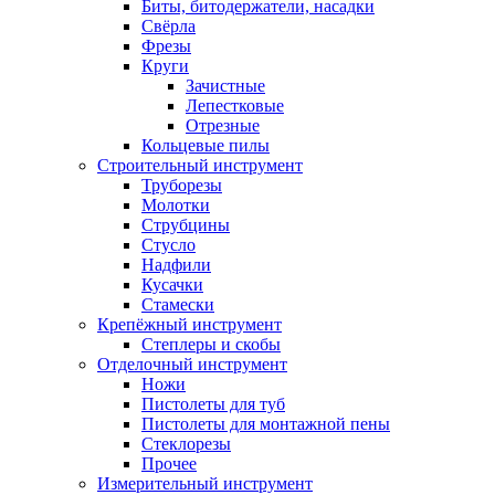
Биты, битодержатели, насадки
Свёрла
Фрезы
Круги
Зачистные
Лепестковые
Отрезные
Кольцевые пилы
Строительный инструмент
Труборезы
Молотки
Струбцины
Стусло
Надфили
Кусачки
Стамески
Крепёжный инструмент
Степлеры и скобы
Отделочный инструмент
Ножи
Пистолеты для туб
Пистолеты для монтажной пены
Стеклорезы
Прочее
Измерительный инструмент