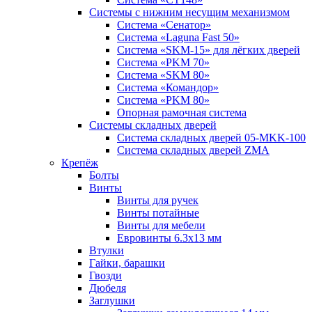
Системы с нижним несущим механизмом
Система «Сенатор»
Система «Laguna Fast 50»
Система «SKM-15» для лёгких дверей
Система «PKM 70»
Система «SKM 80»
Система «Командор»
Система «PKM 80»
Опорная рамочная система
Системы складных дверей
Система складных дверей 05-MKK-100
Система складных дверей ZMA
Крепёж
Болты
Винты
Винты для ручек
Винты потайные
Винты для мебели
Евровинты 6.3х13 мм
Втулки
Гайки, барашки
Гвозди
Дюбеля
Заглушки