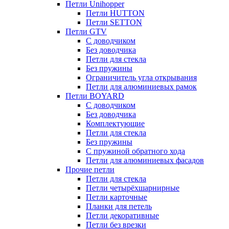
Петли Unihopper
Петли HUTTON
Петли SETTON
Петли GTV
С доводчиком
Без доводчика
Петли для стекла
Без пружины
Ограничитель угла открывания
Петли для алюминиевых рамок
Петли BOYARD
С доводчиком
Без доводчика
Комплектующие
Петли для стекла
Без пружины
С пружиной обратного хода
Петли для алюминиевых фасадов
Прочие петли
Петли для стекла
Петли четырёхшарнирные
Петли карточные
Планки для петель
Петли декоративные
Петли без врезки