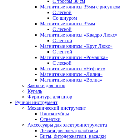
С тросом 30 см
Магнитные клипсы 35мм с рисунком
С леской
Со шнуром
Магнитные клипсы 35мм
С леской
Магнитные клипсы «Квадро Люкс»
С лентой
Магнитные клипсы «Круг Люкс»
С лентой
Магнитные клипсы «Ромашка»
С леской
Магнитные клипсы «Нефрит»
Магнитные клипсы «Лилия»
Магнитные клипсы «Волна»
Заколки для штор
Кугель
Фурнитура для штор
Ручной инструмент
Механический инструмент
Плоскогубцы
Отвёртки
Аксессуары для электроинструмента
Лезвия для электролобзика
Биты, битодержатели, насадки