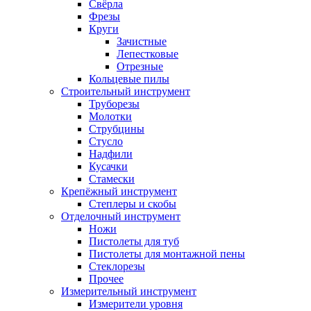
Свёрла
Фрезы
Круги
Зачистные
Лепестковые
Отрезные
Кольцевые пилы
Строительный инструмент
Труборезы
Молотки
Струбцины
Стусло
Надфили
Кусачки
Стамески
Крепёжный инструмент
Степлеры и скобы
Отделочный инструмент
Ножи
Пистолеты для туб
Пистолеты для монтажной пены
Стеклорезы
Прочее
Измерительный инструмент
Измерители уровня