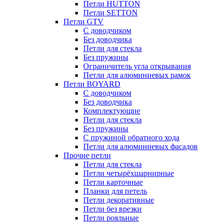
Петли HUTTON
Петли SETTON
Петли GTV
С доводчиком
Без доводчика
Петли для стекла
Без пружины
Ограничитель угла открывания
Петли для алюминиевых рамок
Петли BOYARD
С доводчиком
Без доводчика
Комплектующие
Петли для стекла
Без пружины
С пружиной обратного хода
Петли для алюминиевых фасадов
Прочие петли
Петли для стекла
Петли четырёхшарнирные
Петли карточные
Планки для петель
Петли декоративные
Петли без врезки
Петли рояльные