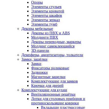
Опоры
Элементы стульев
Элементы кроватей
Элементы шкафов
Элементы зеркал
Элементы тумб
Декоры мебельные
Декоры из ПВХ и ABS
Молдинги ПВХ
Декоры переводные, маркеры
Молдинг самоклеющийся
3D-панели
Демпферы, амортизаторы, толкатели
Замки, защёлки
Замки
Фиксаторы роликовые
Задвижки
Магнитные защелки
Комплектующие для замков
Крючки для дверей
Комплектующие для кухни
Вентиляционные решётки
Лотки для столовых приборов и
противоскользящие коврики
Вкладыши пластмассовые