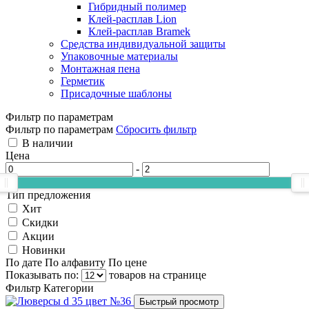
Гибридный полимер
Клей-расплав Lion
Клей-расплав Bramek
Средства индивидуальной защиты
Упаковочные материалы
Монтажная пена
Герметик
Присадочные шаблоны
Фильтр по параметрам
Фильтр по параметрам
Сбросить фильтр
В наличии
Цена
-
Тип предложения
Хит
Скидки
Акции
Новинки
По дате
По алфавиту
По цене
Показывать по:
товаров на странице
Фильтр
Категории
Быстрый просмотр