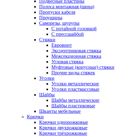
Подвесные пластины
Полоса монтажная (шина)
Пропуски кабеля
Проушины
Саморезы, шурупы
С потайной головкой
С прессшайбой
Стяжки
Евровинт
Эксцентриковая стяжка
Межсекционная стяжка
Угловая стяжка
Муфтовые (конусные) стяжки
Прочие виды стяжек
Уголки
Уголки металлические
Уголки пластмассовые
Шайбы
Шайбы металлические
Шайбы пластиковые
Шканты мебельные
Крючки
Крючки однорожковые
Крючки двухрожковые
Крючки трёхрожковые