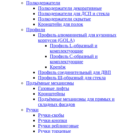
Полкодержатели
Полкодержатели декоративные
Полкодержатели для ДСП и стекла
Полкодержатели скрытые
Кронштейн для полок
Профили
Профиль алюминиевый для кухонных
корпусов (GOLA)
Профиль L-образный и
комплектующие
Профиль C-образный и
комплектующие
Крепёж
Профиль соединительный для ДВП
Профиль Ш-образный для стекла
Подъёмные механизмы
Газовые лифты
Кронштейны
Подъёмные механизмы для прямых и
складных фасадов
Ручки
Ручки-скобы
Ручки-кнопки
Ручки рейлинговые
Ручки торцевые