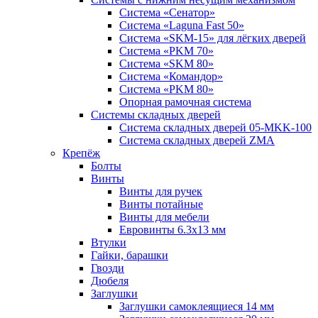
Система «Сенатор»
Система «Laguna Fast 50»
Система «SKM-15» для лёгких дверей
Система «PKM 70»
Система «SKM 80»
Система «Командор»
Система «PKM 80»
Опорная рамочная система
Системы складных дверей
Система складных дверей 05-MKK-100
Система складных дверей ZMA
Крепёж
Болты
Винты
Винты для ручек
Винты потайные
Винты для мебели
Евровинты 6.3х13 мм
Втулки
Гайки, барашки
Гвозди
Дюбеля
Заглушки
Заглушки самоклеящиеся 14 мм