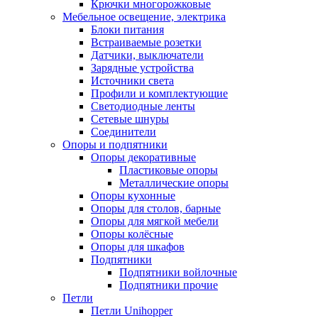
Крючки многорожковые
Мебельное освещение, электрика
Блоки питания
Встраиваемые розетки
Датчики, выключатели
Зарядные устройства
Источники света
Профили и комплектующие
Светодиодные ленты
Сетевые шнуры
Соединители
Опоры и подпятники
Опоры декоративные
Пластиковые опоры
Металлические опоры
Опоры кухонные
Опоры для столов, барные
Опоры для мягкой мебели
Опоры колёсные
Опоры для шкафов
Подпятники
Подпятники войлочные
Подпятники прочие
Петли
Петли Unihopper