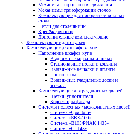
Механизмы торцевого выдвижения
Механизмы трансформации столов
Комплектующие для поворотной вставки
стола
Петли для столешницы
Крепёж для опор
Дополнительные комплектующие
Комплектующие для стульев
Комплектующие для шкафов-купе
Наполнение шкафов-купе
Выдвижные корзины и полки
Стационарные полки и корзины
Выдвижные вешалки и штанги
Пантографы
Выдвижные гладильные доски и
зеркала
Комплектующие для раздвижных дверей
Щётки, уплотнители
Корректоры фасада
Системы подвесных / межкомнатных дверей
Система «Quantum»
Система «SKS-100»
Система «B103/РИАК 1435»
Система «СТ148»
Системы с нижним несущим механизмом