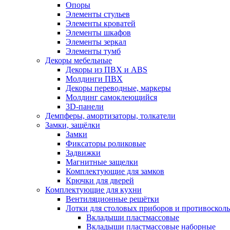
Опоры
Элементы стульев
Элементы кроватей
Элементы шкафов
Элементы зеркал
Элементы тумб
Декоры мебельные
Декоры из ПВХ и ABS
Молдинги ПВХ
Декоры переводные, маркеры
Молдинг самоклеющийся
3D-панели
Демпферы, амортизаторы, толкатели
Замки, защёлки
Замки
Фиксаторы роликовые
Задвижки
Магнитные защелки
Комплектующие для замков
Крючки для дверей
Комплектующие для кухни
Вентиляционные решётки
Лотки для столовых приборов и противоскол
Вкладыши пластмассовые
Вкладыши пластмассовые наборные