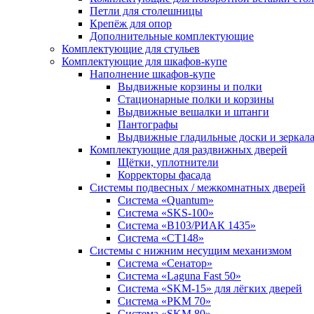
Петли для столешницы
Крепёж для опор
Дополнительные комплектующие
Комплектующие для стульев
Комплектующие для шкафов-купе
Наполнение шкафов-купе
Выдвижные корзины и полки
Стационарные полки и корзины
Выдвижные вешалки и штанги
Пантографы
Выдвижные гладильные доски и зеркал
Комплектующие для раздвижных дверей
Щётки, уплотнители
Корректоры фасада
Системы подвесных / межкомнатных дверей
Система «Quantum»
Система «SKS-100»
Система «B103/РИАК 1435»
Система «СТ148»
Системы с нижним несущим механизмом
Система «Сенатор»
Система «Laguna Fast 50»
Система «SKM-15» для лёгких дверей
Система «PKM 70»
Система «SKM 80»