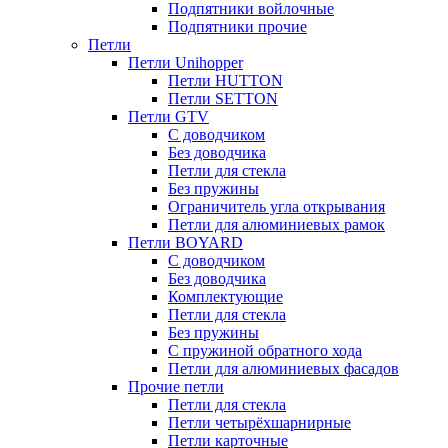
Подпятники войлочные
Подпятники прочие
Петли
Петли Unihopper
Петли HUTTON
Петли SETTON
Петли GTV
С доводчиком
Без доводчика
Петли для стекла
Без пружины
Ограничитель угла открывания
Петли для алюминиевых рамок
Петли BOYARD
С доводчиком
Без доводчика
Комплектующие
Петли для стекла
Без пружины
С пружиной обратного хода
Петли для алюминиевых фасадов
Прочие петли
Петли для стекла
Петли четырёхшарнирные
Петли карточные