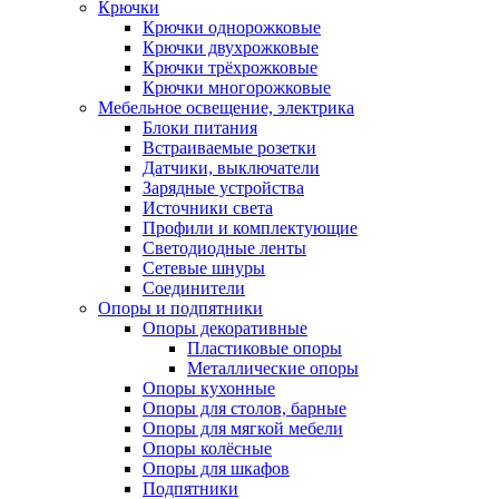
Крючки
Крючки однорожковые
Крючки двухрожковые
Крючки трёхрожковые
Крючки многорожковые
Мебельное освещение, электрика
Блоки питания
Встраиваемые розетки
Датчики, выключатели
Зарядные устройства
Источники света
Профили и комплектующие
Светодиодные ленты
Сетевые шнуры
Соединители
Опоры и подпятники
Опоры декоративные
Пластиковые опоры
Металлические опоры
Опоры кухонные
Опоры для столов, барные
Опоры для мягкой мебели
Опоры колёсные
Опоры для шкафов
Подпятники