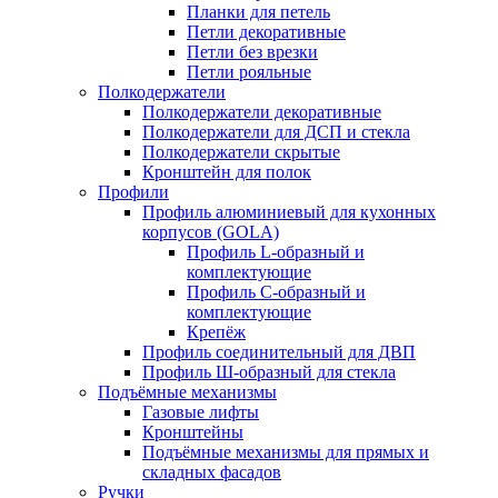
Планки для петель
Петли декоративные
Петли без врезки
Петли рояльные
Полкодержатели
Полкодержатели декоративные
Полкодержатели для ДСП и стекла
Полкодержатели скрытые
Кронштейн для полок
Профили
Профиль алюминиевый для кухонных
корпусов (GOLA)
Профиль L-образный и
комплектующие
Профиль C-образный и
комплектующие
Крепёж
Профиль соединительный для ДВП
Профиль Ш-образный для стекла
Подъёмные механизмы
Газовые лифты
Кронштейны
Подъёмные механизмы для прямых и
складных фасадов
Ручки