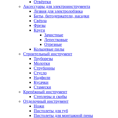
Отвёртки
Аксессуары для электроинструмента
Лезвия для электролобзика
Биты, битодержатели, насадки
Свёрла
Фрезы
Круги
Зачистные
Лепестковые
Отрезные
Кольцевые пилы
Строительный инструмент
Труборезы
Молотки
Струбцины
Стусло
Надфили
Кусачки
Стамески
Крепёжный инструмент
Степлеры и скобы
Отделочный инструмент
Ножи
Пистолеты для туб
Пистолеты для монтажной пены