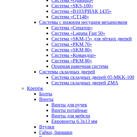
Система «Quantum»
Система «SKS-100»
Система «B103/РИАК 1435»
Система «СТ148»
Системы с нижним несущим механизмом
Система «Сенатор»
Система «Laguna Fast 50»
Система «SKM-15» для лёгких дверей
Система «PKM 70»
Система «SKM 80»
Система «Командор»
Система «PKM 80»
Опорная рамочная система
Системы складных дверей
Система складных дверей 05-MKK-100
Система складных дверей ZMA
Крепёж
Болты
Винты
Винты для ручек
Винты потайные
Винты для мебели
Евровинты 6.3х13 мм
Втулки
Гайки, барашки