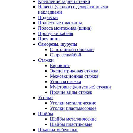
Крепление задней стенки
Навесы (уголки) с декоративными
накладками
Подвески
Подвесные пластины
Полоса монтажная (шина)
Пропуски кабеля
Проушины
Саморезы, шурупы
С потайной головкой
С прессшайбой
Стяжки
Евровинт
Эксцентриковая стяжка
Межсекционная стяжка
Угловая стяжка
Муфтовые (конусные) стяжки
Прочие виды стяжек
Уголки
Уголки металлические
Уголки пластмассовые
Шайбы
Шайбы металлические
Шайбы пластиковые
Шканты мебельные