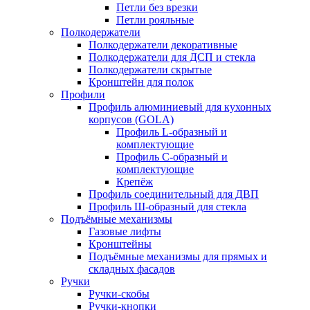
Петли без врезки
Петли рояльные
Полкодержатели
Полкодержатели декоративные
Полкодержатели для ДСП и стекла
Полкодержатели скрытые
Кронштейн для полок
Профили
Профиль алюминиевый для кухонных
корпусов (GOLA)
Профиль L-образный и
комплектующие
Профиль C-образный и
комплектующие
Крепёж
Профиль соединительный для ДВП
Профиль Ш-образный для стекла
Подъёмные механизмы
Газовые лифты
Кронштейны
Подъёмные механизмы для прямых и
складных фасадов
Ручки
Ручки-скобы
Ручки-кнопки