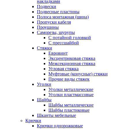
накладками
Подвески
Подвесные пластины
Полоса монтажная (шина)
Пропуски кабеля
Проушины
Саморезы, шурупы
С потайной головкой
С прессшайбой
Стяжки
Евровинт
Эксцентриковая стяжка
Межсекционная стяжка
Угловая стяжка
Муфтовые (конусные) стяжки
Прочие виды стяжек
Уголки
Уголки металлические
Уголки пластмассовые
Шайбы
Шайбы металлические
Шайбы пластиковые
Шканты мебельные
Крючки
Крючки однорожковые