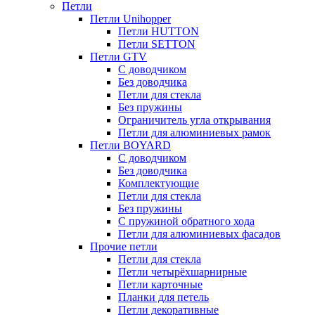
Петли
Петли Unihopper
Петли HUTTON
Петли SETTON
Петли GTV
С доводчиком
Без доводчика
Петли для стекла
Без пружины
Ограничитель угла открывания
Петли для алюминиевых рамок
Петли BOYARD
С доводчиком
Без доводчика
Комплектующие
Петли для стекла
Без пружины
С пружиной обратного хода
Петли для алюминиевых фасадов
Прочие петли
Петли для стекла
Петли четырёхшарнирные
Петли карточные
Планки для петель
Петли декоративные