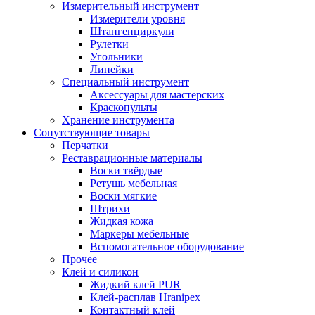
Измерительный инструмент
Измерители уровня
Штангенциркули
Рулетки
Угольники
Линейки
Специальный инструмент
Аксессуары для мастерских
Краскопульты
Хранение инструмента
Сопутствующие товары
Перчатки
Реставрационные материалы
Воски твёрдые
Ретушь мебельная
Воски мягкие
Штрихи
Жидкая кожа
Маркеры мебельные
Вспомогательное оборудование
Прочее
Клей и силикон
Жидкий клей PUR
Клей-расплав Hranipex
Контактный клей