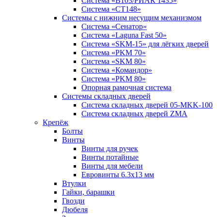
Система «B103/РИАК 1435»
Система «СТ148»
Системы с нижним несущим механизмом
Система «Сенатор»
Система «Laguna Fast 50»
Система «SKM-15» для лёгких дверей
Система «PKM 70»
Система «SKM 80»
Система «Командор»
Система «PKM 80»
Опорная рамочная система
Системы складных дверей
Система складных дверей 05-MKK-100
Система складных дверей ZMA
Крепёж
Болты
Винты
Винты для ручек
Винты потайные
Винты для мебели
Евровинты 6.3х13 мм
Втулки
Гайки, барашки
Гвозди
Дюбеля