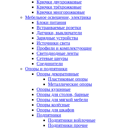
Крючки двухрожковые
Крючки трёхрожковые
Крючки многорожковые
Мебельное освещение, электрика
Блоки питания
Встраиваемые розетки
Датчики, выключатели
Зарядные устройства
Источники света
Профили и комплектующие
Светодиодные ленты
Сетевые шнуры
Соединители
Опоры и подпятники
Опоры декоративные
Пластиковые опоры
Металлические опоры
Опоры кухонные
Опоры для столов, барные
Опоры для мягкой мебели
Опоры колёсные
Опоры для шкафов
Подпятники
Подпятники войлочные
Подпятники прочие