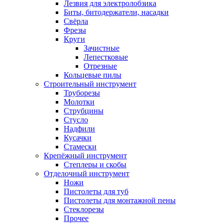
Лезвия для электролобзика
Биты, битодержатели, насадки
Свёрла
Фрезы
Круги
Зачистные
Лепестковые
Отрезные
Кольцевые пилы
Строительный инструмент
Труборезы
Молотки
Струбцины
Стусло
Надфили
Кусачки
Стамески
Крепёжный инструмент
Степлеры и скобы
Отделочный инструмент
Ножи
Пистолеты для туб
Пистолеты для монтажной пены
Стеклорезы
Прочее