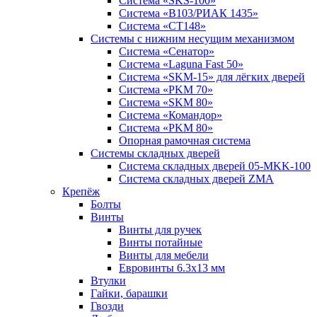
Система «SKS-100»
Система «B103/РИАК 1435»
Система «СТ148»
Системы с нижним несущим механизмом
Система «Сенатор»
Система «Laguna Fast 50»
Система «SKM-15» для лёгких дверей
Система «PKM 70»
Система «SKM 80»
Система «Командор»
Система «PKM 80»
Опорная рамочная система
Системы складных дверей
Система складных дверей 05-MKK-100
Система складных дверей ZMA
Крепёж
Болты
Винты
Винты для ручек
Винты потайные
Винты для мебели
Евровинты 6.3х13 мм
Втулки
Гайки, барашки
Гвозди