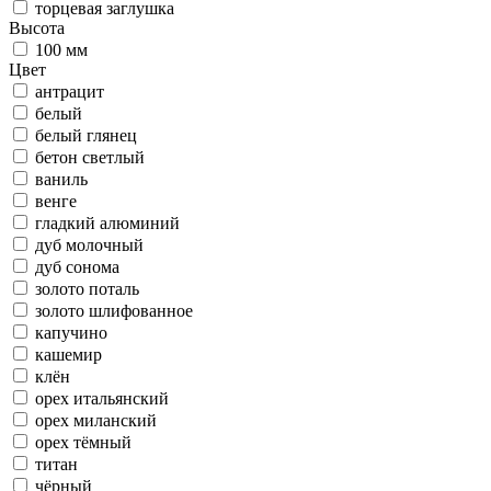
торцевая заглушка
Высота
100 мм
Цвет
антрацит
белый
белый глянец
бетон светлый
ваниль
венге
гладкий алюминий
дуб молочный
дуб сонома
золото поталь
золото шлифованное
капучино
кашемир
клён
орех итальянский
орех миланский
орех тёмный
титан
чёрный