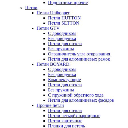
Подпятники прочие
Петли
Петли Unihopper
Петли HUTTON
Петли SETTON
Петли GTV
С доводчиком
Без доводчика
Петли для стекла
Без пружины
Ограничитель угла открывания
Петли для алюминиевых рамок
Петли BOYARD
С доводчиком
Без доводчика
Комплектующие
Петли для стекла
Без пружины
С пружиной обратного хода
Петли для алюминиевых фасадов
Прочие петли
Петли для стекла
Петли четырёхшарнирные
Петли карточные
Планки для петель