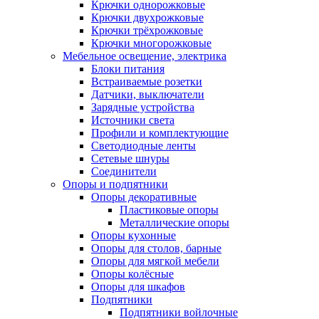
Крючки однорожковые
Крючки двухрожковые
Крючки трёхрожковые
Крючки многорожковые
Мебельное освещение, электрика
Блоки питания
Встраиваемые розетки
Датчики, выключатели
Зарядные устройства
Источники света
Профили и комплектующие
Светодиодные ленты
Сетевые шнуры
Соединители
Опоры и подпятники
Опоры декоративные
Пластиковые опоры
Металлические опоры
Опоры кухонные
Опоры для столов, барные
Опоры для мягкой мебели
Опоры колёсные
Опоры для шкафов
Подпятники
Подпятники войлочные