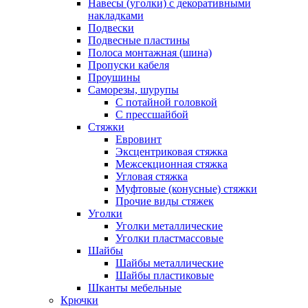
Навесы (уголки) с декоративными
накладками
Подвески
Подвесные пластины
Полоса монтажная (шина)
Пропуски кабеля
Проушины
Саморезы, шурупы
С потайной головкой
С прессшайбой
Стяжки
Евровинт
Эксцентриковая стяжка
Межсекционная стяжка
Угловая стяжка
Муфтовые (конусные) стяжки
Прочие виды стяжек
Уголки
Уголки металлические
Уголки пластмассовые
Шайбы
Шайбы металлические
Шайбы пластиковые
Шканты мебельные
Крючки