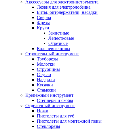
Аксессуары для электроинструмента
Лезвия для электролобзика
Биты, битодержатели, насадки
Свёрла
Фрезы
Круги
Зачистные
Лепестковые
Отрезные
Кольцевые пилы
Строительный инструмент
Труборезы
Молотки
Струбцины
Стусло
Надфили
Кусачки
Стамески
Крепёжный инструмент
Степлеры и скобы
Отделочный инструмент
Ножи
Пистолеты для туб
Пистолеты для монтажной пены
Стеклорезы