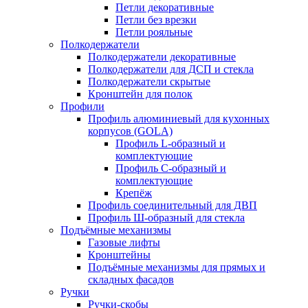
Петли декоративные
Петли без врезки
Петли рояльные
Полкодержатели
Полкодержатели декоративные
Полкодержатели для ДСП и стекла
Полкодержатели скрытые
Кронштейн для полок
Профили
Профиль алюминиевый для кухонных
корпусов (GOLA)
Профиль L-образный и
комплектующие
Профиль C-образный и
комплектующие
Крепёж
Профиль соединительный для ДВП
Профиль Ш-образный для стекла
Подъёмные механизмы
Газовые лифты
Кронштейны
Подъёмные механизмы для прямых и
складных фасадов
Ручки
Ручки-скобы