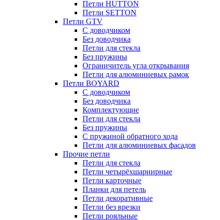
Петли HUTTON
Петли SETTON
Петли GTV
С доводчиком
Без доводчика
Петли для стекла
Без пружины
Ограничитель угла открывания
Петли для алюминиевых рамок
Петли BOYARD
С доводчиком
Без доводчика
Комплектующие
Петли для стекла
Без пружины
С пружиной обратного хода
Петли для алюминиевых фасадов
Прочие петли
Петли для стекла
Петли четырёхшарнирные
Петли карточные
Планки для петель
Петли декоративные
Петли без врезки
Петли рояльные