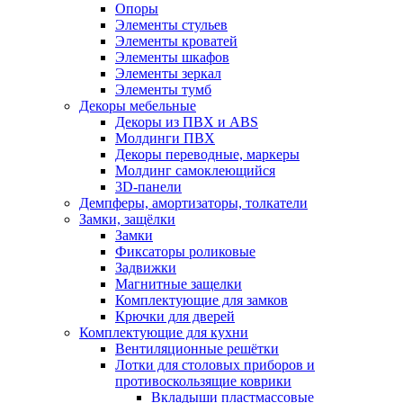
Опоры
Элементы стульев
Элементы кроватей
Элементы шкафов
Элементы зеркал
Элементы тумб
Декоры мебельные
Декоры из ПВХ и ABS
Молдинги ПВХ
Декоры переводные, маркеры
Молдинг самоклеющийся
3D-панели
Демпферы, амортизаторы, толкатели
Замки, защёлки
Замки
Фиксаторы роликовые
Задвижки
Магнитные защелки
Комплектующие для замков
Крючки для дверей
Комплектующие для кухни
Вентиляционные решётки
Лотки для столовых приборов и
противоскользящие коврики
Вкладыши пластмассовые