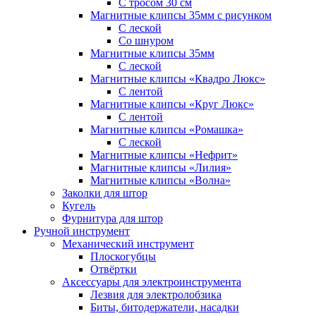
С тросом 30 см
Магнитные клипсы 35мм с рисунком
С леской
Со шнуром
Магнитные клипсы 35мм
С леской
Магнитные клипсы «Квадро Люкс»
С лентой
Магнитные клипсы «Круг Люкс»
С лентой
Магнитные клипсы «Ромашка»
С леской
Магнитные клипсы «Нефрит»
Магнитные клипсы «Лилия»
Магнитные клипсы «Волна»
Заколки для штор
Кугель
Фурнитура для штор
Ручной инструмент
Механический инструмент
Плоскогубцы
Отвёртки
Аксессуары для электроинструмента
Лезвия для электролобзика
Биты, битодержатели, насадки