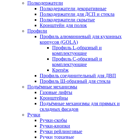
Полкодержатели
Полкодержатели декоративные
Полкодержатели для ДСП и стекла
Полкодержатели скрытые
Кронштейн для полок
Профили
Профиль алюминиевый для кухонных
корпусов (GOLA)
Профиль L-образный и
комплектующие
Профиль C-образный и
комплектующие
Крепёж
Профиль соединительный для ДВП
Профиль Ш-образный для стекла
Подъёмные механизмы
Газовые лифты
Кронштейны
Подъёмные механизмы для прямых и
складных фасадов
Ручки
Ручки-скобы
Ручки-кнопки
Ручки рейлинговые
Ручки торцевые