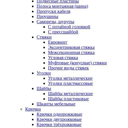
Подвесные пластины
Полоса монтажная (шина)
Пропуски кабеля
Проушины
Саморезы, шурупы
С потайной головкой
С прессшайбой
Стяжки
Евровинт
Эксцентриковая стяжка
Межсекционная стяжка
Угловая стяжка
Муфтовые (конусные) стяжки
Прочие виды стяжек
Уголки
Уголки металлические
Уголки пластмассовые
Шайбы
Шайбы металлические
Шайбы пластиковые
Шканты мебельные
Крючки
Крючки однорожковые
Крючки двухрожковые
Крючки трёхрожковые