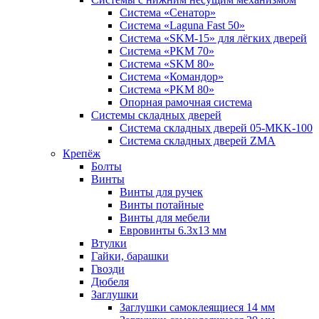
Система «Сенатор»
Система «Laguna Fast 50»
Система «SKM-15» для лёгких дверей
Система «PKM 70»
Система «SKM 80»
Система «Командор»
Система «PKM 80»
Опорная рамочная система
Системы складных дверей
Система складных дверей 05-MKK-100
Система складных дверей ZMA
Крепёж
Болты
Винты
Винты для ручек
Винты потайные
Винты для мебели
Евровинты 6.3х13 мм
Втулки
Гайки, барашки
Гвозди
Дюбеля
Заглушки
Заглушки самоклеящиеся 14 мм