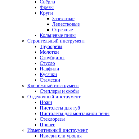
Свёрла
Фрезы
Круги
Зачистные
Лепестковые
Отрезные
Кольцевые пилы
Строительный инструмент
Труборезы
Молотки
Струбцины
Стусло
Надфили
Кусачки
Стамески
Крепёжный инструмент
Степлеры и скобы
Отделочный инструмент
Ножи
Пистолеты для туб
Пистолеты для монтажной пены
Стеклорезы
Прочее
Измерительный инструмент
Измерители уровня