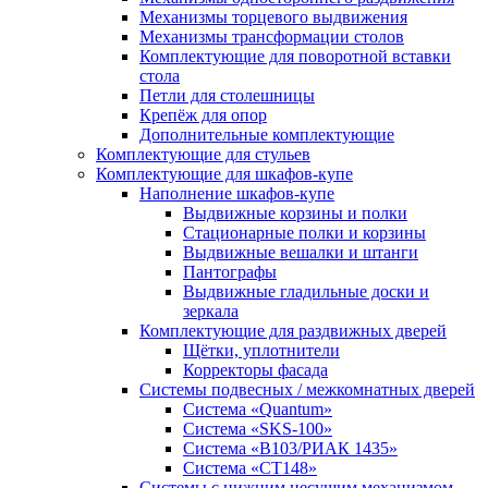
Механизмы торцевого выдвижения
Механизмы трансформации столов
Комплектующие для поворотной вставки
стола
Петли для столешницы
Крепёж для опор
Дополнительные комплектующие
Комплектующие для стульев
Комплектующие для шкафов-купе
Наполнение шкафов-купе
Выдвижные корзины и полки
Стационарные полки и корзины
Выдвижные вешалки и штанги
Пантографы
Выдвижные гладильные доски и
зеркала
Комплектующие для раздвижных дверей
Щётки, уплотнители
Корректоры фасада
Системы подвесных / межкомнатных дверей
Система «Quantum»
Система «SKS-100»
Система «B103/РИАК 1435»
Система «СТ148»
Системы с нижним несущим механизмом