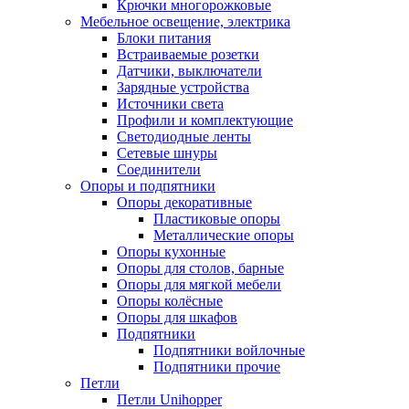
Крючки многорожковые
Мебельное освещение, электрика
Блоки питания
Встраиваемые розетки
Датчики, выключатели
Зарядные устройства
Источники света
Профили и комплектующие
Светодиодные ленты
Сетевые шнуры
Соединители
Опоры и подпятники
Опоры декоративные
Пластиковые опоры
Металлические опоры
Опоры кухонные
Опоры для столов, барные
Опоры для мягкой мебели
Опоры колёсные
Опоры для шкафов
Подпятники
Подпятники войлочные
Подпятники прочие
Петли
Петли Unihopper