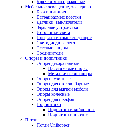
Крючки многорожковые
Мебельное освещение, электрика
Блоки питания
Встраиваемые розетки
Датчики, выключатели
Зарядные устройства
Источники света
Профили и комплектующие
Светодиодные ленты
Сетевые шнуры
Соединители
Опоры и подпятники
Опоры декоративные
Пластиковые опоры
Металлические опоры
Опоры кухонные
Опоры для столов, барные
Опоры для мягкой мебели
Опоры колёсные
Опоры для шкафов
Подпятники
Подпятники войлочные
Подпятники прочие
Петли
Петли Unihopper