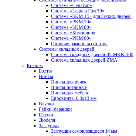
Система «Сенатор»
Система «Laguna Fast 50»
Система «SKM-15» для лёгких дверей
Система «PKM 70»
Система «SKM 80»
Система «Командор»
Система «PKM 80»
Опорная рамочная система
Системы складных дверей
Система складных дверей 05-MKK-100
Система складных дверей ZMA
Крепёж
Болты
Винты
Винты для ручек
Винты потайные
Винты для мебели
Евровинты 6.3х13 мм
Втулки
Гайки, барашки
Гвозди
Дюбеля
Заглушки
Заглушки самоклеящиеся 14 мм