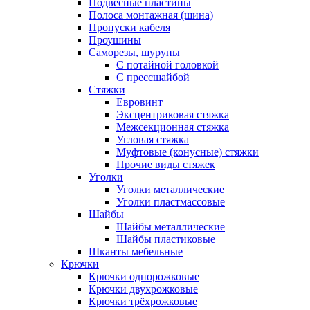
Подвесные пластины
Полоса монтажная (шина)
Пропуски кабеля
Проушины
Саморезы, шурупы
С потайной головкой
С прессшайбой
Стяжки
Евровинт
Эксцентриковая стяжка
Межсекционная стяжка
Угловая стяжка
Муфтовые (конусные) стяжки
Прочие виды стяжек
Уголки
Уголки металлические
Уголки пластмассовые
Шайбы
Шайбы металлические
Шайбы пластиковые
Шканты мебельные
Крючки
Крючки однорожковые
Крючки двухрожковые
Крючки трёхрожковые