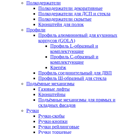
Полкодержатели
Полкодержатели декоративные
Полкодержатели для ДСП и стекла
Полкодержатели скрытые
Кронштейн для полок
Профили
Профиль алюминиевый для кухонных
корпусов (GOLA)
Профиль L-образный и
комплектующие
Профиль C-образный и
комплектующие
Крепёж
Профиль соединительный для ДВП
Профиль Ш-образный для стекла
Подъёмные механизмы
Газовые лифты
Кронштейны
Подъёмные механизмы для прямых и
складных фасадов
Ручки
Ручки-скобы
Ручки-кнопки
Ручки рейлинговые
Ручки торцевые