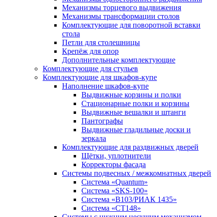
Механизмы торцевого выдвижения
Механизмы трансформации столов
Комплектующие для поворотной вставки
стола
Петли для столешницы
Крепёж для опор
Дополнительные комплектующие
Комплектующие для стульев
Комплектующие для шкафов-купе
Наполнение шкафов-купе
Выдвижные корзины и полки
Стационарные полки и корзины
Выдвижные вешалки и штанги
Пантографы
Выдвижные гладильные доски и
зеркала
Комплектующие для раздвижных дверей
Щётки, уплотнители
Корректоры фасада
Системы подвесных / межкомнатных дверей
Система «Quantum»
Система «SKS-100»
Система «B103/РИАК 1435»
Система «СТ148»
Системы с нижним несущим механизмом