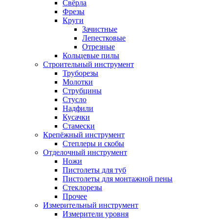
Свёрла
Фрезы
Круги
Зачистные
Лепестковые
Отрезные
Кольцевые пилы
Строительный инструмент
Труборезы
Молотки
Струбцины
Стусло
Надфили
Кусачки
Стамески
Крепёжный инструмент
Степлеры и скобы
Отделочный инструмент
Ножи
Пистолеты для туб
Пистолеты для монтажной пены
Стеклорезы
Прочее
Измерительный инструмент
Измерители уровня