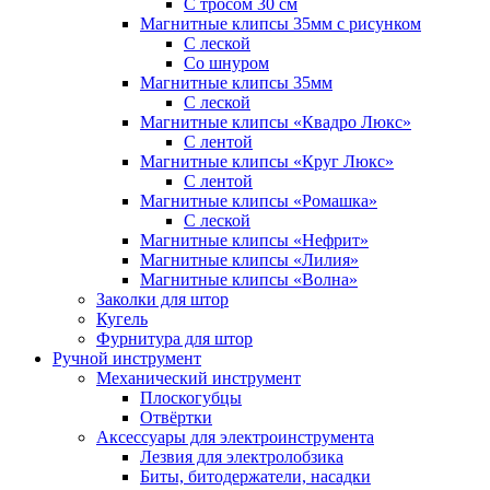
С тросом 30 см
Магнитные клипсы 35мм с рисунком
С леской
Со шнуром
Магнитные клипсы 35мм
С леской
Магнитные клипсы «Квадро Люкс»
С лентой
Магнитные клипсы «Круг Люкс»
С лентой
Магнитные клипсы «Ромашка»
С леской
Магнитные клипсы «Нефрит»
Магнитные клипсы «Лилия»
Магнитные клипсы «Волна»
Заколки для штор
Кугель
Фурнитура для штор
Ручной инструмент
Механический инструмент
Плоскогубцы
Отвёртки
Аксессуары для электроинструмента
Лезвия для электролобзика
Биты, битодержатели, насадки