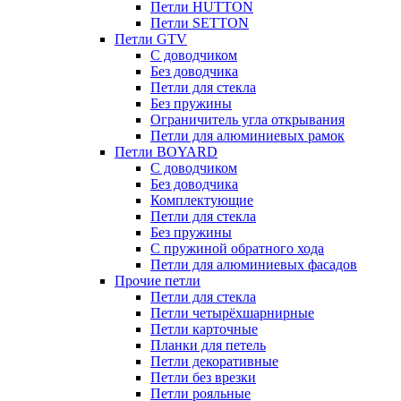
Петли HUTTON
Петли SETTON
Петли GTV
С доводчиком
Без доводчика
Петли для стекла
Без пружины
Ограничитель угла открывания
Петли для алюминиевых рамок
Петли BOYARD
С доводчиком
Без доводчика
Комплектующие
Петли для стекла
Без пружины
С пружиной обратного хода
Петли для алюминиевых фасадов
Прочие петли
Петли для стекла
Петли четырёхшарнирные
Петли карточные
Планки для петель
Петли декоративные
Петли без врезки
Петли рояльные