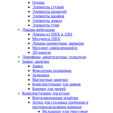
Опоры
Элементы стульев
Элементы кроватей
Элементы шкафов
Элементы зеркал
Элементы тумб
Декоры мебельные
Декоры из ПВХ и ABS
Молдинги ПВХ
Декоры переводные, маркеры
Молдинг самоклеющийся
3D-панели
Демпферы, амортизаторы, толкатели
Замки, защёлки
Замки
Фиксаторы роликовые
Задвижки
Магнитные защелки
Комплектующие для замков
Крючки для дверей
Комплектующие для кухни
Вентиляционные решётки
Лотки для столовых приборов и
противоскользящие коврики
Вкладыши пластмассовые