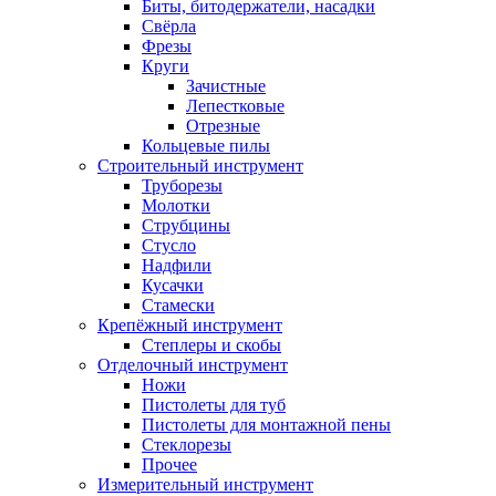
Биты, битодержатели, насадки
Свёрла
Фрезы
Круги
Зачистные
Лепестковые
Отрезные
Кольцевые пилы
Строительный инструмент
Труборезы
Молотки
Струбцины
Стусло
Надфили
Кусачки
Стамески
Крепёжный инструмент
Степлеры и скобы
Отделочный инструмент
Ножи
Пистолеты для туб
Пистолеты для монтажной пены
Стеклорезы
Прочее
Измерительный инструмент