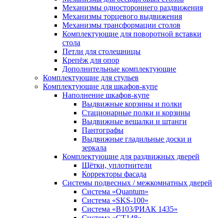
Механизмы одностороннего раздвижения
Механизмы торцевого выдвижения
Механизмы трансформации столов
Комплектующие для поворотной вставки
стола
Петли для столешницы
Крепёж для опор
Дополнительные комплектующие
Комплектующие для стульев
Комплектующие для шкафов-купе
Наполнение шкафов-купе
Выдвижные корзины и полки
Стационарные полки и корзины
Выдвижные вешалки и штанги
Пантографы
Выдвижные гладильные доски и
зеркала
Комплектующие для раздвижных дверей
Щётки, уплотнители
Корректоры фасада
Системы подвесных / межкомнатных дверей
Система «Quantum»
Система «SKS-100»
Система «B103/РИАК 1435»
Система «СТ148»