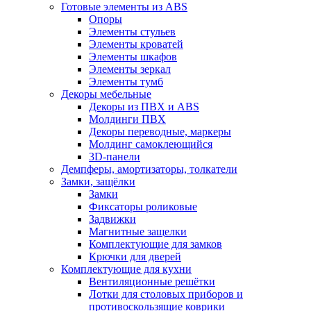
Готовые элементы из ABS
Опоры
Элементы стульев
Элементы кроватей
Элементы шкафов
Элементы зеркал
Элементы тумб
Декоры мебельные
Декоры из ПВХ и ABS
Молдинги ПВХ
Декоры переводные, маркеры
Молдинг самоклеющийся
3D-панели
Демпферы, амортизаторы, толкатели
Замки, защёлки
Замки
Фиксаторы роликовые
Задвижки
Магнитные защелки
Комплектующие для замков
Крючки для дверей
Комплектующие для кухни
Вентиляционные решётки
Лотки для столовых приборов и
противоскользящие коврики