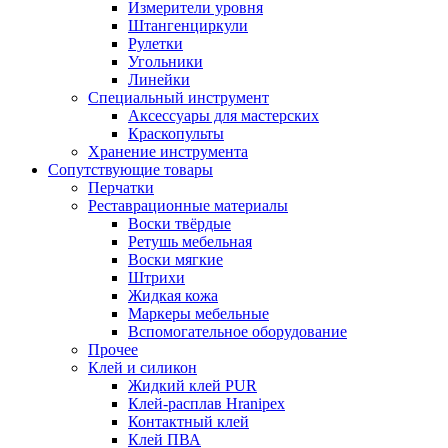
Измерители уровня
Штангенциркули
Рулетки
Угольники
Линейки
Специальный инструмент
Аксессуары для мастерских
Краскопульты
Хранение инструмента
Сопутствующие товары
Перчатки
Реставрационные материалы
Воски твёрдые
Ретушь мебельная
Воски мягкие
Штрихи
Жидкая кожа
Маркеры мебельные
Вспомогательное оборудование
Прочее
Клей и силикон
Жидкий клей PUR
Клей-расплав Hranipex
Контактный клей
Клей ПВА