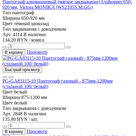
Пантограф алюминиевый (мягкое закрывание) Unihopper 650-
920 мм, Victora MONIKA (WS2105S.M.GG)
Тип
пантограф
Ширина
650-920 мм
Цвет
тёмный шоколад
Тип закрывания
с доводчиком
Арт. 4114
В наличии
134.20 BYN / компл.
Просмотр
В корзину
Быстрый просмотр
PG-GA83115-10 Пантограф газовый - 875мм-1200мм
(стальной 100/ белый)
Цвет
белый
Ширина
875-1200 мм
Цвет
белый
Тип закрывания
с доводчиком
Арт. 2848
В наличии
135.80 BYN / шт.
Просмотр
В корзину