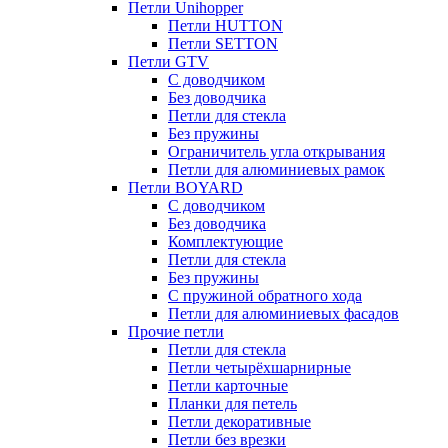
Петли Unihopper
Петли HUTTON
Петли SETTON
Петли GTV
С доводчиком
Без доводчика
Петли для стекла
Без пружины
Ограничитель угла открывания
Петли для алюминиевых рамок
Петли BOYARD
С доводчиком
Без доводчика
Комплектующие
Петли для стекла
Без пружины
С пружиной обратного хода
Петли для алюминиевых фасадов
Прочие петли
Петли для стекла
Петли четырёхшарнирные
Петли карточные
Планки для петель
Петли декоративные
Петли без врезки