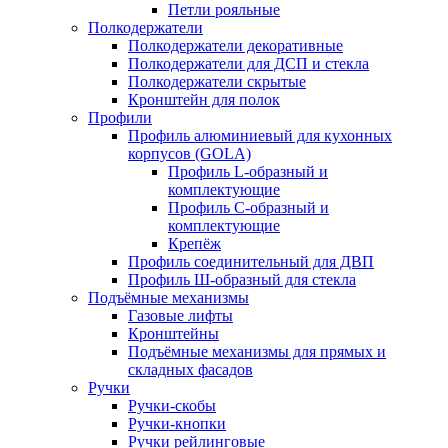
Петли рояльные
Полкодержатели
Полкодержатели декоративные
Полкодержатели для ДСП и стекла
Полкодержатели скрытые
Кронштейн для полок
Профили
Профиль алюминиевый для кухонных
корпусов (GOLA)
Профиль L-образный и
комплектующие
Профиль C-образный и
комплектующие
Крепёж
Профиль соединительный для ДВП
Профиль Ш-образный для стекла
Подъёмные механизмы
Газовые лифты
Кронштейны
Подъёмные механизмы для прямых и
складных фасадов
Ручки
Ручки-скобы
Ручки-кнопки
Ручки рейлинговые