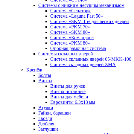
Системы с нижним несущим механизмом
Система «Сенатор»
Система «Laguna Fast 50»
Система «SKM-15» для лёгких дверей
Система «PKM 70»
Система «SKM 80»
Система «Командор»
Система «PKM 80»
Опорная рамочная система
Системы складных дверей
Система складных дверей 05-MKK-100
Система складных дверей ZMA
Крепёж
Болты
Винты
Винты для ручек
Винты потайные
Винты для мебели
Евровинты 6.3х13 мм
Втулки
Гайки, барашки
Гвозди
Дюбеля
Заглушки