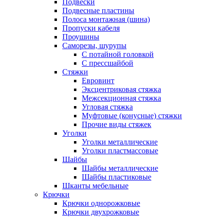
Подвески
Подвесные пластины
Полоса монтажная (шина)
Пропуски кабеля
Проушины
Саморезы, шурупы
С потайной головкой
С прессшайбой
Стяжки
Евровинт
Эксцентриковая стяжка
Межсекционная стяжка
Угловая стяжка
Муфтовые (конусные) стяжки
Прочие виды стяжек
Уголки
Уголки металлические
Уголки пластмассовые
Шайбы
Шайбы металлические
Шайбы пластиковые
Шканты мебельные
Крючки
Крючки однорожковые
Крючки двухрожковые