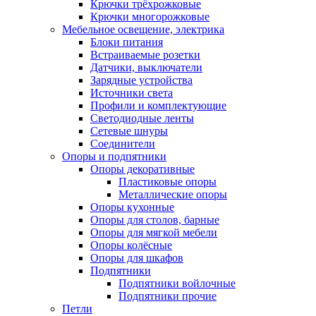
Крючки трёхрожковые
Крючки многорожковые
Мебельное освещение, электрика
Блоки питания
Встраиваемые розетки
Датчики, выключатели
Зарядные устройства
Источники света
Профили и комплектующие
Светодиодные ленты
Сетевые шнуры
Соединители
Опоры и подпятники
Опоры декоративные
Пластиковые опоры
Металлические опоры
Опоры кухонные
Опоры для столов, барные
Опоры для мягкой мебели
Опоры колёсные
Опоры для шкафов
Подпятники
Подпятники войлочные
Подпятники прочие
Петли