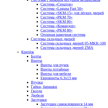
Система «Сенатор»
Система «Laguna Fast 50»
Система «SKM-15» для лёгких дверей
Система «PKM 70»
Система «SKM 80»
Система «Командор»
Система «PKM 80»
Опорная рамочная система
Системы складных дверей
Система складных дверей 05-MKK-100
Система складных дверей ZMA
Крепёж
Болты
Винты
Винты для ручек
Винты потайные
Винты для мебели
Евровинты 6.3х13 мм
Втулки
Гайки, барашки
Гвозди
Дюбеля
Заглушки
Заглушки самоклеящиеся 14 мм