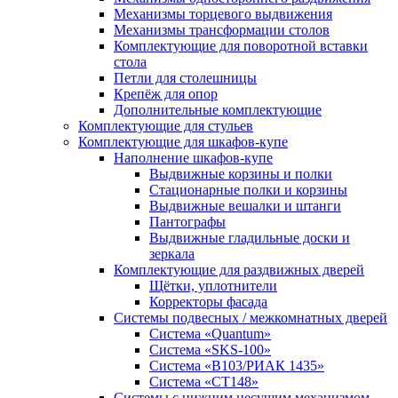
Механизмы торцевого выдвижения
Механизмы трансформации столов
Комплектующие для поворотной вставки
стола
Петли для столешницы
Крепёж для опор
Дополнительные комплектующие
Комплектующие для стульев
Комплектующие для шкафов-купе
Наполнение шкафов-купе
Выдвижные корзины и полки
Стационарные полки и корзины
Выдвижные вешалки и штанги
Пантографы
Выдвижные гладильные доски и
зеркала
Комплектующие для раздвижных дверей
Щётки, уплотнители
Корректоры фасада
Системы подвесных / межкомнатных дверей
Система «Quantum»
Система «SKS-100»
Система «B103/РИАК 1435»
Система «СТ148»
Системы с нижним несущим механизмом