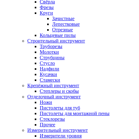
Свёрла
Фрезы
Круги
Зачистные
Лепестковые
Отрезные
Кольцевые пилы
Строительный инструмент
Труборезы
Молотки
Струбцины
Стусло
Надфили
Кусачки
Стамески
Крепёжный инструмент
Степлеры и скобы
Отделочный инструмент
Ножи
Пистолеты для туб
Пистолеты для монтажной пены
Стеклорезы
Прочее
Измерительный инструмент
Измерители уровня