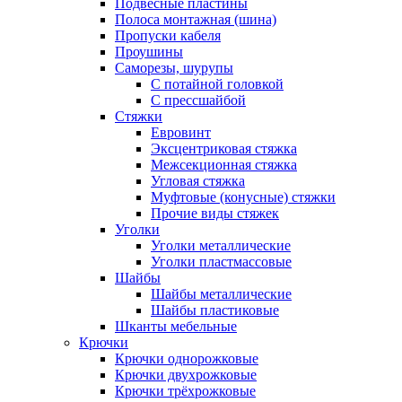
Подвесные пластины
Полоса монтажная (шина)
Пропуски кабеля
Проушины
Саморезы, шурупы
С потайной головкой
С прессшайбой
Стяжки
Евровинт
Эксцентриковая стяжка
Межсекционная стяжка
Угловая стяжка
Муфтовые (конусные) стяжки
Прочие виды стяжек
Уголки
Уголки металлические
Уголки пластмассовые
Шайбы
Шайбы металлические
Шайбы пластиковые
Шканты мебельные
Крючки
Крючки однорожковые
Крючки двухрожковые
Крючки трёхрожковые