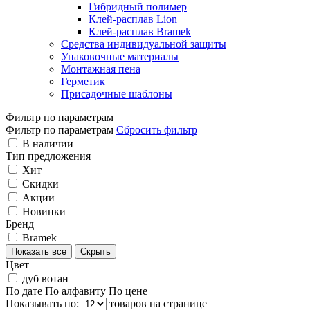
Гибридный полимер
Клей-расплав Lion
Клей-расплав Bramek
Средства индивидуальной защиты
Упаковочные материалы
Монтажная пена
Герметик
Присадочные шаблоны
Фильтр по параметрам
Фильтр по параметрам
Сбросить фильтр
В наличии
Тип предложения
Хит
Скидки
Акции
Новинки
Бренд
Bramek
Показать все
Скрыть
Цвет
дуб вотан
По дате
По алфавиту
По цене
Показывать по:
товаров на странице