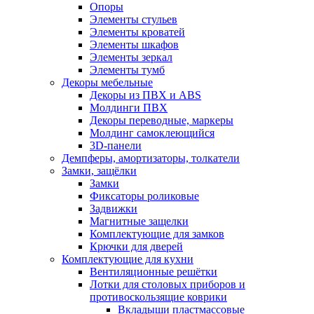
Опоры
Элементы стульев
Элементы кроватей
Элементы шкафов
Элементы зеркал
Элементы тумб
Декоры мебельные
Декоры из ПВХ и ABS
Молдинги ПВХ
Декоры переводные, маркеры
Молдинг самоклеющийся
3D-панели
Демпферы, амортизаторы, толкатели
Замки, защёлки
Замки
Фиксаторы роликовые
Задвижки
Магнитные защелки
Комплектующие для замков
Крючки для дверей
Комплектующие для кухни
Вентиляционные решётки
Лотки для столовых приборов и
противоскользящие коврики
Вкладыши пластмассовые