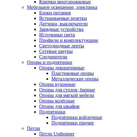
Крючки многорожковые
Мебельное освещение, электрика
Блоки питания
Встраиваемые розетки
Датчики, выключатели
Зарядные устройства
Источники света
Профили и комплектующие
Светодиодные ленты
Сетевые шнуры
Соединители
Опоры и подпятники
Опоры декоративные
Пластиковые опоры
Металлические опоры
Опоры кухонные
Опоры для столов, барные
Опоры для мягкой мебели
Опоры колёсные
Опоры для шкафов
Подпятники
Подпятники войлочные
Подпятники прочие
Петли
Петли Unihopper