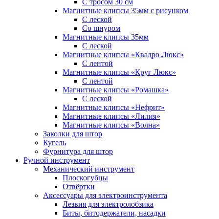
С тросом 30 см
Магнитные клипсы 35мм с рисунком
С леской
Со шнуром
Магнитные клипсы 35мм
С леской
Магнитные клипсы «Квадро Люкс»
С лентой
Магнитные клипсы «Круг Люкс»
С лентой
Магнитные клипсы «Ромашка»
С леской
Магнитные клипсы «Нефрит»
Магнитные клипсы «Лилия»
Магнитные клипсы «Волна»
Заколки для штор
Кугель
Фурнитура для штор
Ручной инструмент
Механический инструмент
Плоскогубцы
Отвёртки
Аксессуары для электроинструмента
Лезвия для электролобзика
Биты, битодержатели, насадки