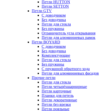
Петли HUTTON
Петли SETTON
Петли GTV
С доводчиком
Без доводчика
Петли для стекла
Без пружины
Ограничитель угла открывания
Петли для алюминиевых рамок
Петли BOYARD
С доводчиком
Без доводчика
Комплектующие
Петли для стекла
Без пружины
С пружиной обратного хода
Петли для алюминиевых фасадов
Прочие петли
Петли для стекла
Петли четырёхшарнирные
Петли карточные
Планки для петель
Петли декоративные
Петли без врезки
Петли рояльные