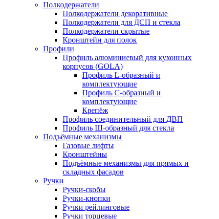
Полкодержатели
Полкодержатели декоративные
Полкодержатели для ДСП и стекла
Полкодержатели скрытые
Кронштейн для полок
Профили
Профиль алюминиевый для кухонных
корпусов (GOLA)
Профиль L-образный и
комплектующие
Профиль C-образный и
комплектующие
Крепёж
Профиль соединительный для ДВП
Профиль Ш-образный для стекла
Подъёмные механизмы
Газовые лифты
Кронштейны
Подъёмные механизмы для прямых и
складных фасадов
Ручки
Ручки-скобы
Ручки-кнопки
Ручки рейлинговые
Ручки торцевые