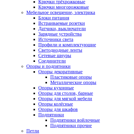
Крючки трёхрожковые
Крючки многорожковые
Мебельное освещение, электрика
Блоки питания
Встраиваемые розетки
Датчики, выключатели
Зарядные устройства
Источники света
Профили и комплектующие
Светодиодные ленты
Сетевые шнуры
Соединители
Опоры и подпятники
Опоры декоративные
Пластиковые опоры
Металлические опоры
Опоры кухонные
Опоры для столов, барные
Опоры для мягкой мебели
Опоры колёсные
Опоры для шкафов
Подпятники
Подпятники войлочные
Подпятники прочие
Петли