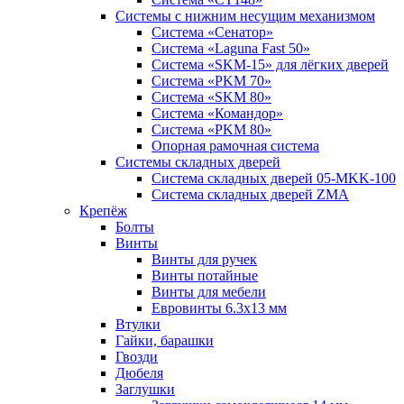
Системы с нижним несущим механизмом
Система «Сенатор»
Система «Laguna Fast 50»
Система «SKM-15» для лёгких дверей
Система «PKM 70»
Система «SKM 80»
Система «Командор»
Система «PKM 80»
Опорная рамочная система
Системы складных дверей
Система складных дверей 05-MKK-100
Система складных дверей ZMA
Крепёж
Болты
Винты
Винты для ручек
Винты потайные
Винты для мебели
Евровинты 6.3х13 мм
Втулки
Гайки, барашки
Гвозди
Дюбеля
Заглушки