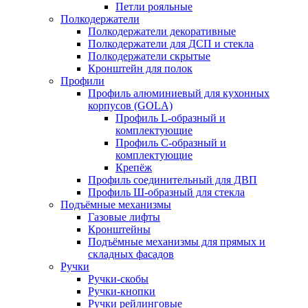
Петли рояльные
Полкодержатели
Полкодержатели декоративные
Полкодержатели для ДСП и стекла
Полкодержатели скрытые
Кронштейн для полок
Профили
Профиль алюминиевый для кухонных
корпусов (GOLA)
Профиль L-образный и
комплектующие
Профиль C-образный и
комплектующие
Крепёж
Профиль соединительный для ДВП
Профиль Ш-образный для стекла
Подъёмные механизмы
Газовые лифты
Кронштейны
Подъёмные механизмы для прямых и
складных фасадов
Ручки
Ручки-скобы
Ручки-кнопки
Ручки рейлинговые