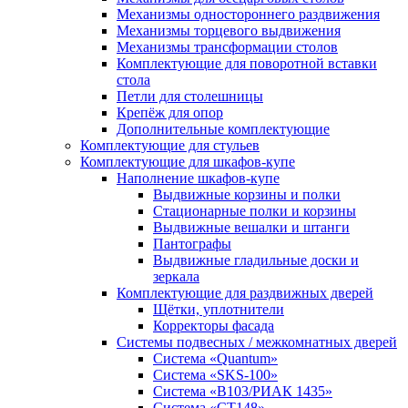
Механизмы одностороннего раздвижения
Механизмы торцевого выдвижения
Механизмы трансформации столов
Комплектующие для поворотной вставки
стола
Петли для столешницы
Крепёж для опор
Дополнительные комплектующие
Комплектующие для стульев
Комплектующие для шкафов-купе
Наполнение шкафов-купе
Выдвижные корзины и полки
Стационарные полки и корзины
Выдвижные вешалки и штанги
Пантографы
Выдвижные гладильные доски и
зеркала
Комплектующие для раздвижных дверей
Щётки, уплотнители
Корректоры фасада
Системы подвесных / межкомнатных дверей
Система «Quantum»
Система «SKS-100»
Система «B103/РИАК 1435»
Система «СТ148»