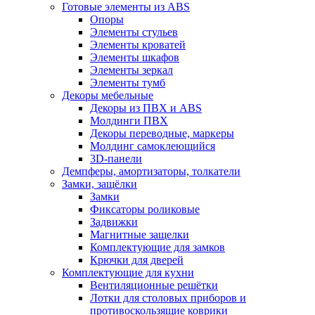
Готовые элементы из ABS
Опоры
Элементы стульев
Элементы кроватей
Элементы шкафов
Элементы зеркал
Элементы тумб
Декоры мебельные
Декоры из ПВХ и ABS
Молдинги ПВХ
Декоры переводные, маркеры
Молдинг самоклеющийся
3D-панели
Демпферы, амортизаторы, толкатели
Замки, защёлки
Замки
Фиксаторы роликовые
Задвижки
Магнитные защелки
Комплектующие для замков
Крючки для дверей
Комплектующие для кухни
Вентиляционные решётки
Лотки для столовых приборов и
противоскользящие коврики