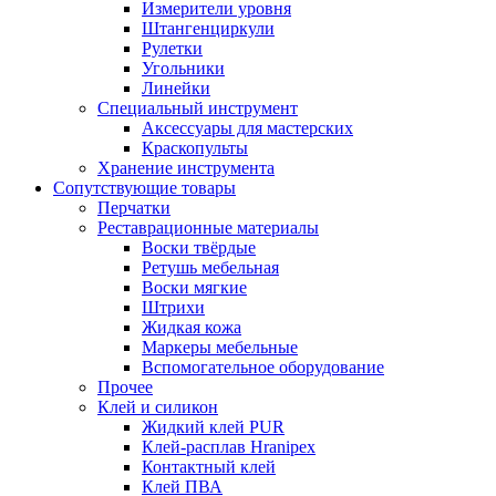
Измерители уровня
Штангенциркули
Рулетки
Угольники
Линейки
Специальный инструмент
Аксессуары для мастерских
Краскопульты
Хранение инструмента
Сопутствующие товары
Перчатки
Реставрационные материалы
Воски твёрдые
Ретушь мебельная
Воски мягкие
Штрихи
Жидкая кожа
Маркеры мебельные
Вспомогательное оборудование
Прочее
Клей и силикон
Жидкий клей PUR
Клей-расплав Hranipex
Контактный клей
Клей ПВА