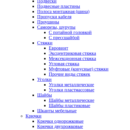
Подвески
Подвесные пластины
Полоса монтажная (шина)
Пропуски кабеля
Проушины
Саморезы, шурупы
С потайной головкой
С прессшайбой
Стяжки
Евровинт
Эксцентриковая стяжка
Межсекционная стяжка
Угловая стяжка
Муфтовые (конусные) стяжки
Прочие виды стяжек
Уголки
Уголки металлические
Уголки пластмассовые
Шайбы
Шайбы металлические
Шайбы пластиковые
Шканты мебельные
Крючки
Крючки однорожковые
Крючки двухрожковые