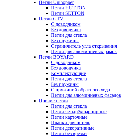
Петли Unihopper
Петли HUTTON
Петли SETTON
Петли GTV
С доводчиком
Без доводчика
Петли для стекла
Без пружины
Ограничитель угла открывания
Петли для алюминиевых рамок
Петли BOYARD
С доводчиком
Без доводчика
Комплектующие
Петли для стекла
Без пружины
С пружиной обратного хода
Петли для алюминиевых фасадов
Прочие петли
Петли для стекла
Петли четырёхшарнирные
Петли карточные
Планки для петель
Петли декоративные
Петли без врезки