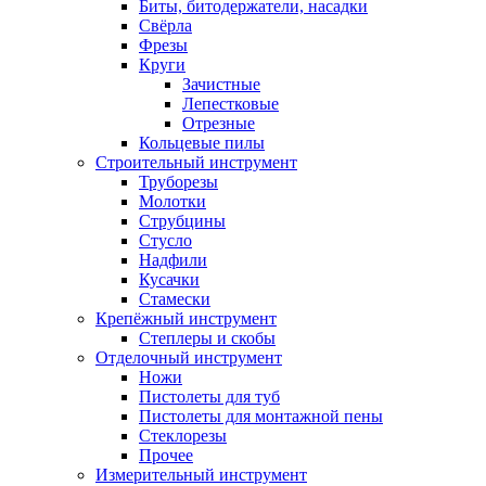
Биты, битодержатели, насадки
Свёрла
Фрезы
Круги
Зачистные
Лепестковые
Отрезные
Кольцевые пилы
Строительный инструмент
Труборезы
Молотки
Струбцины
Стусло
Надфили
Кусачки
Стамески
Крепёжный инструмент
Степлеры и скобы
Отделочный инструмент
Ножи
Пистолеты для туб
Пистолеты для монтажной пены
Стеклорезы
Прочее
Измерительный инструмент