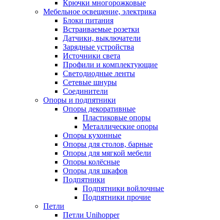
Крючки многорожковые
Мебельное освещение, электрика
Блоки питания
Встраиваемые розетки
Датчики, выключатели
Зарядные устройства
Источники света
Профили и комплектующие
Светодиодные ленты
Сетевые шнуры
Соединители
Опоры и подпятники
Опоры декоративные
Пластиковые опоры
Металлические опоры
Опоры кухонные
Опоры для столов, барные
Опоры для мягкой мебели
Опоры колёсные
Опоры для шкафов
Подпятники
Подпятники войлочные
Подпятники прочие
Петли
Петли Unihopper