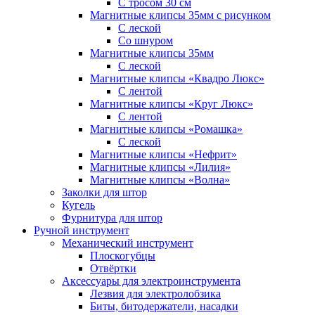
С тросом 30 см
Магнитные клипсы 35мм с рисунком
С леской
Со шнуром
Магнитные клипсы 35мм
С леской
Магнитные клипсы «Квадро Люкс»
С лентой
Магнитные клипсы «Круг Люкс»
С лентой
Магнитные клипсы «Ромашка»
С леской
Магнитные клипсы «Нефрит»
Магнитные клипсы «Лилия»
Магнитные клипсы «Волна»
Заколки для штор
Кугель
Фурнитура для штор
Ручной инструмент
Механический инструмент
Плоскогубцы
Отвёртки
Аксессуары для электроинструмента
Лезвия для электролобзика
Биты, битодержатели, насадки