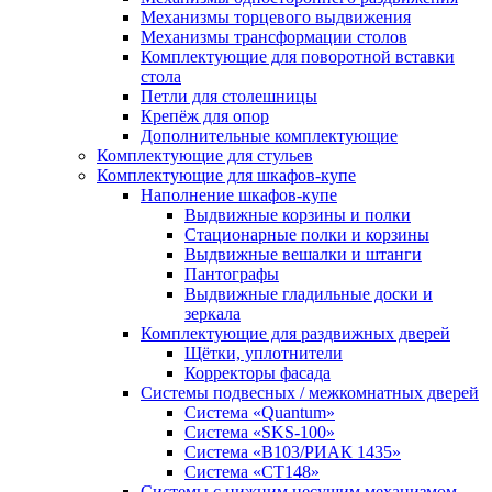
Механизмы торцевого выдвижения
Механизмы трансформации столов
Комплектующие для поворотной вставки
стола
Петли для столешницы
Крепёж для опор
Дополнительные комплектующие
Комплектующие для стульев
Комплектующие для шкафов-купе
Наполнение шкафов-купе
Выдвижные корзины и полки
Стационарные полки и корзины
Выдвижные вешалки и штанги
Пантографы
Выдвижные гладильные доски и
зеркала
Комплектующие для раздвижных дверей
Щётки, уплотнители
Корректоры фасада
Системы подвесных / межкомнатных дверей
Система «Quantum»
Система «SKS-100»
Система «B103/РИАК 1435»
Система «СТ148»
Системы с нижним несущим механизмом