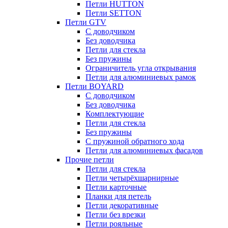
Петли HUTTON
Петли SETTON
Петли GTV
С доводчиком
Без доводчика
Петли для стекла
Без пружины
Ограничитель угла открывания
Петли для алюминиевых рамок
Петли BOYARD
С доводчиком
Без доводчика
Комплектующие
Петли для стекла
Без пружины
С пружиной обратного хода
Петли для алюминиевых фасадов
Прочие петли
Петли для стекла
Петли четырёхшарнирные
Петли карточные
Планки для петель
Петли декоративные
Петли без врезки
Петли рояльные