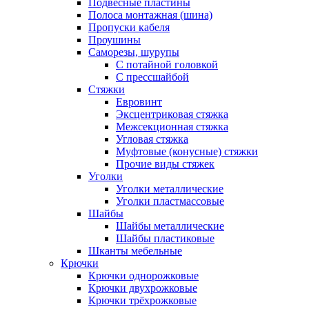
Подвесные пластины
Полоса монтажная (шина)
Пропуски кабеля
Проушины
Саморезы, шурупы
С потайной головкой
С прессшайбой
Стяжки
Евровинт
Эксцентриковая стяжка
Межсекционная стяжка
Угловая стяжка
Муфтовые (конусные) стяжки
Прочие виды стяжек
Уголки
Уголки металлические
Уголки пластмассовые
Шайбы
Шайбы металлические
Шайбы пластиковые
Шканты мебельные
Крючки
Крючки однорожковые
Крючки двухрожковые
Крючки трёхрожковые