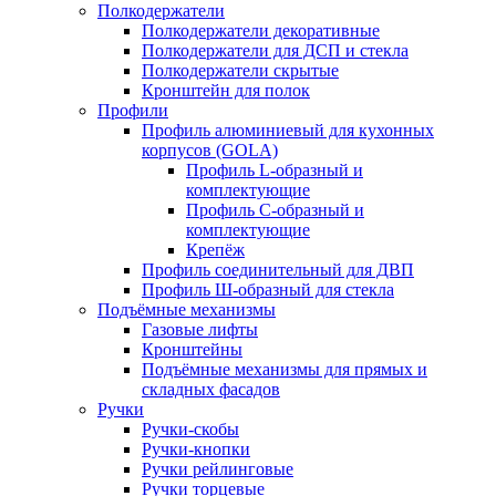
Полкодержатели
Полкодержатели декоративные
Полкодержатели для ДСП и стекла
Полкодержатели скрытые
Кронштейн для полок
Профили
Профиль алюминиевый для кухонных
корпусов (GOLA)
Профиль L-образный и
комплектующие
Профиль C-образный и
комплектующие
Крепёж
Профиль соединительный для ДВП
Профиль Ш-образный для стекла
Подъёмные механизмы
Газовые лифты
Кронштейны
Подъёмные механизмы для прямых и
складных фасадов
Ручки
Ручки-скобы
Ручки-кнопки
Ручки рейлинговые
Ручки торцевые