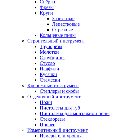
Свёрла
Фрезы
Круги
Зачистные
Лепестковые
Отрезные
Кольцевые пилы
Строительный инструмент
Труборезы
Молотки
Струбцины
Стусло
Надфили
Кусачки
Стамески
Крепёжный инструмент
Степлеры и скобы
Отделочный инструмент
Ножи
Пистолеты для туб
Пистолеты для монтажной пены
Стеклорезы
Прочее
Измерительный инструмент
Измерители уровня