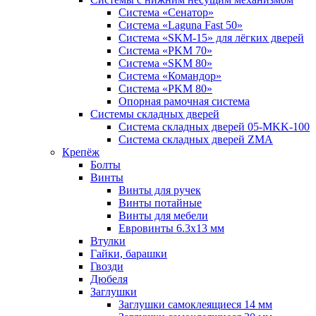
Система «Сенатор»
Система «Laguna Fast 50»
Система «SKM-15» для лёгких дверей
Система «PKM 70»
Система «SKM 80»
Система «Командор»
Система «PKM 80»
Опорная рамочная система
Системы складных дверей
Система складных дверей 05-MKK-100
Система складных дверей ZMA
Крепёж
Болты
Винты
Винты для ручек
Винты потайные
Винты для мебели
Евровинты 6.3х13 мм
Втулки
Гайки, барашки
Гвозди
Дюбеля
Заглушки
Заглушки самоклеящиеся 14 мм