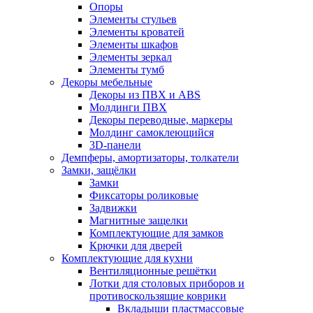
Опоры
Элементы стульев
Элементы кроватей
Элементы шкафов
Элементы зеркал
Элементы тумб
Декоры мебельные
Декоры из ПВХ и ABS
Молдинги ПВХ
Декоры переводные, маркеры
Молдинг самоклеющийся
3D-панели
Демпферы, амортизаторы, толкатели
Замки, защёлки
Замки
Фиксаторы роликовые
Задвижки
Магнитные защелки
Комплектующие для замков
Крючки для дверей
Комплектующие для кухни
Вентиляционные решётки
Лотки для столовых приборов и
противоскользящие коврики
Вкладыши пластмассовые