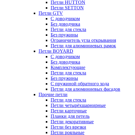
Петли HUTTON
Петли SETTON
Петли GTV
С доводчиком
Без доводчика
Петли для стекла
Без пружины
Ограничитель угла открывания
Петли для алюминиевых рамок
Петли BOYARD
С доводчиком
Без доводчика
Комплектующие
Петли для стекла
Без пружины
С пружиной обратного хода
Петли для алюминиевых фасадов
Прочие петли
Петли для стекла
Петли четырёхшарнирные
Петли карточные
Планки для петель
Петли декоративные
Петли без врезки
Петли рояльные