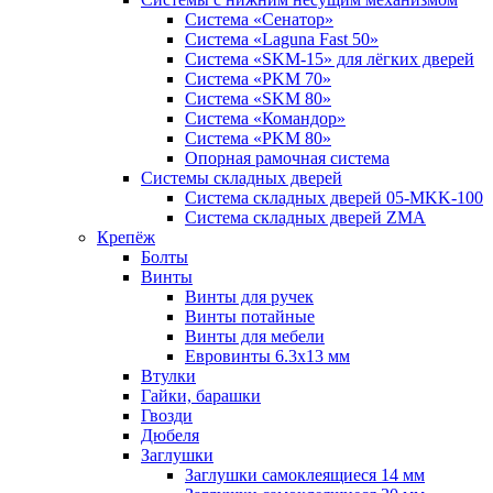
Система «Сенатор»
Система «Laguna Fast 50»
Система «SKM-15» для лёгких дверей
Система «PKM 70»
Система «SKM 80»
Система «Командор»
Система «PKM 80»
Опорная рамочная система
Системы складных дверей
Система складных дверей 05-MKK-100
Система складных дверей ZMA
Крепёж
Болты
Винты
Винты для ручек
Винты потайные
Винты для мебели
Евровинты 6.3х13 мм
Втулки
Гайки, барашки
Гвозди
Дюбеля
Заглушки
Заглушки самоклеящиеся 14 мм