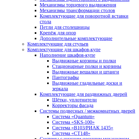
Механизмы торцевого выдвижения
Механизмы трансформации столов
Комплектующие для поворотной вставки
стола
Петли для столешницы
Крепёж для опор
Дополнительные комплектующие
Комплектующие для стульев
Комплектующие для шкафов-купе
Наполнение шкафов-купе
Выдвижные корзины и полки
Стационарные полки и корзины
Выдвижные вешалки и штанги
Пантографы
Выдвижные гладильные доски и
зеркала
Комплектующие для раздвижных дверей
Щётки, уплотнители
Корректоры фасада
Системы подвесных / межкомнатных дверей
Система «Quantum»
Система «SKS-100»
Система «B103/РИАК 1435»
Система «СТ148»
Системы с нижним несущим механизмом