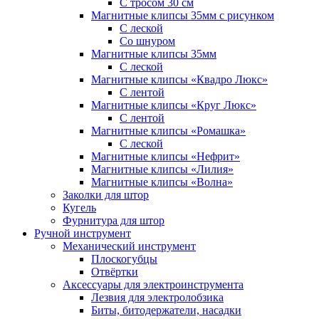
С тросом 30 см
Магнитные клипсы 35мм с рисунком
С леской
Со шнуром
Магнитные клипсы 35мм
С леской
Магнитные клипсы «Квадро Люкс»
С лентой
Магнитные клипсы «Круг Люкс»
С лентой
Магнитные клипсы «Ромашка»
С леской
Магнитные клипсы «Нефрит»
Магнитные клипсы «Лилия»
Магнитные клипсы «Волна»
Заколки для штор
Кугель
Фурнитура для штор
Ручной инструмент
Механический инструмент
Плоскогубцы
Отвёртки
Аксессуары для электроинструмента
Лезвия для электролобзика
Биты, битодержатели, насадки