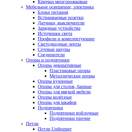
Крючки многорожковые
Мебельное освещение, электрика
Блоки питания
Встраиваемые розетки
Датчики, выключатели
Зарядные устройства
Источники света
Профили и комплектующие
Светодиодные ленты
Сетевые шнуры
Соединители
Опоры и подпятники
Опоры декоративные
Пластиковые опоры
Металлические опоры
Опоры кухонные
Опоры для столов, барные
Опоры для мягкой мебели
Опоры колёсные
Опоры для шкафов
Подпятники
Подпятники войлочные
Подпятники прочие
Петли
Петли Unihopper