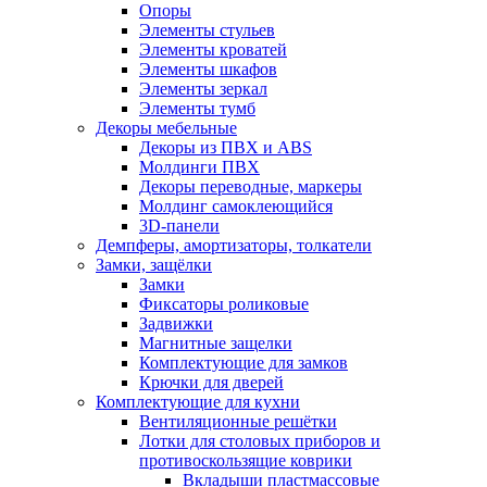
Опоры
Элементы стульев
Элементы кроватей
Элементы шкафов
Элементы зеркал
Элементы тумб
Декоры мебельные
Декоры из ПВХ и ABS
Молдинги ПВХ
Декоры переводные, маркеры
Молдинг самоклеющийся
3D-панели
Демпферы, амортизаторы, толкатели
Замки, защёлки
Замки
Фиксаторы роликовые
Задвижки
Магнитные защелки
Комплектующие для замков
Крючки для дверей
Комплектующие для кухни
Вентиляционные решётки
Лотки для столовых приборов и
противоскользящие коврики
Вкладыши пластмассовые