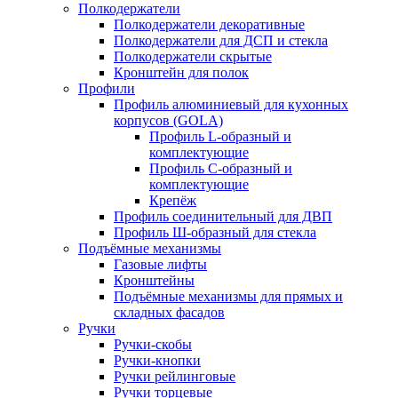
Полкодержатели
Полкодержатели декоративные
Полкодержатели для ДСП и стекла
Полкодержатели скрытые
Кронштейн для полок
Профили
Профиль алюминиевый для кухонных
корпусов (GOLA)
Профиль L-образный и
комплектующие
Профиль C-образный и
комплектующие
Крепёж
Профиль соединительный для ДВП
Профиль Ш-образный для стекла
Подъёмные механизмы
Газовые лифты
Кронштейны
Подъёмные механизмы для прямых и
складных фасадов
Ручки
Ручки-скобы
Ручки-кнопки
Ручки рейлинговые
Ручки торцевые