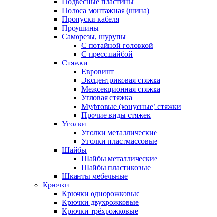
Подвесные пластины
Полоса монтажная (шина)
Пропуски кабеля
Проушины
Саморезы, шурупы
С потайной головкой
С прессшайбой
Стяжки
Евровинт
Эксцентриковая стяжка
Межсекционная стяжка
Угловая стяжка
Муфтовые (конусные) стяжки
Прочие виды стяжек
Уголки
Уголки металлические
Уголки пластмассовые
Шайбы
Шайбы металлические
Шайбы пластиковые
Шканты мебельные
Крючки
Крючки однорожковые
Крючки двухрожковые
Крючки трёхрожковые