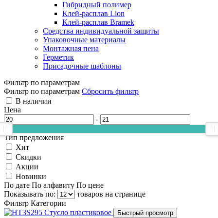
Гибридный полимер
Клей-расплав Lion
Клей-расплав Bramek
Средства индивидуальной защиты
Упаковочные материалы
Монтажная пена
Герметик
Присадочные шаблоны
Фильтр по параметрам
Фильтр по параметрам
Сбросить фильтр
В наличии
Цена
-
Тип предложения
Хит
Скидки
Акции
Новинки
По дате
По алфавиту
По цене
Показывать по:
товаров на странице
Фильтр
Категории
Быстрый просмотр