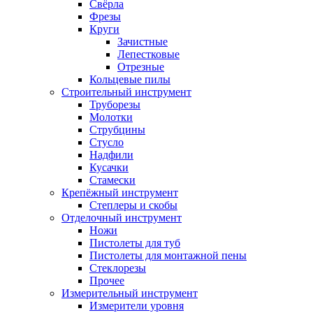
Свёрла
Фрезы
Круги
Зачистные
Лепестковые
Отрезные
Кольцевые пилы
Строительный инструмент
Труборезы
Молотки
Струбцины
Стусло
Надфили
Кусачки
Стамески
Крепёжный инструмент
Степлеры и скобы
Отделочный инструмент
Ножи
Пистолеты для туб
Пистолеты для монтажной пены
Стеклорезы
Прочее
Измерительный инструмент
Измерители уровня