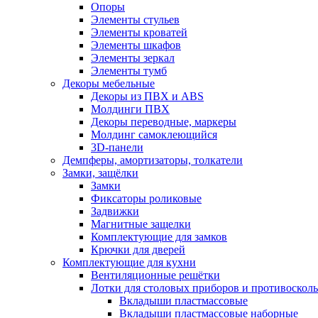
Опоры
Элементы стульев
Элементы кроватей
Элементы шкафов
Элементы зеркал
Элементы тумб
Декоры мебельные
Декоры из ПВХ и ABS
Молдинги ПВХ
Декоры переводные, маркеры
Молдинг самоклеющийся
3D-панели
Демпферы, амортизаторы, толкатели
Замки, защёлки
Замки
Фиксаторы роликовые
Задвижки
Магнитные защелки
Комплектующие для замков
Крючки для дверей
Комплектующие для кухни
Вентиляционные решётки
Лотки для столовых приборов и противоскол
Вкладыши пластмассовые
Вкладыши пластмассовые наборные