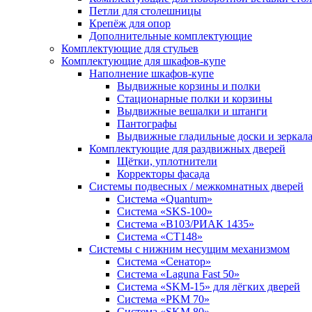
Петли для столешницы
Крепёж для опор
Дополнительные комплектующие
Комплектующие для стульев
Комплектующие для шкафов-купе
Наполнение шкафов-купе
Выдвижные корзины и полки
Стационарные полки и корзины
Выдвижные вешалки и штанги
Пантографы
Выдвижные гладильные доски и зеркал
Комплектующие для раздвижных дверей
Щётки, уплотнители
Корректоры фасада
Системы подвесных / межкомнатных дверей
Система «Quantum»
Система «SKS-100»
Система «B103/РИАК 1435»
Система «СТ148»
Системы с нижним несущим механизмом
Система «Сенатор»
Система «Laguna Fast 50»
Система «SKM-15» для лёгких дверей
Система «PKM 70»
Система «SKM 80»