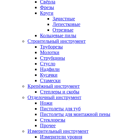
Свёрла
Фрезы
Круги
Зачистные
Лепестковые
Отрезные
Кольцевые пилы
Строительный инструмент
Труборезы
Молотки
Струбцины
Стусло
Надфили
Кусачки
Стамески
Крепёжный инструмент
Степлеры и скобы
Отделочный инструмент
Ножи
Пистолеты для туб
Пистолеты для монтажной пены
Стеклорезы
Прочее
Измерительный инструмент
Измерители уровня