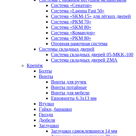
Система «Сенатор»
Система «Laguna Fast 50»
Система «SKM-15» для лёгких дверей
Система «PKM 70»
Система «SKM 80»
Система «Командор»
Система «PKM 80»
Опорная рамочная система
Системы складных дверей
Система складных дверей 05-MKK-100
Система складных дверей ZMA
Крепёж
Болты
Винты
Винты для ручек
Винты потайные
Винты для мебели
Евровинты 6.3х13 мм
Втулки
Гайки, барашки
Гвозди
Дюбеля
Заглушки
Заглушки самоклеящиеся 14 мм