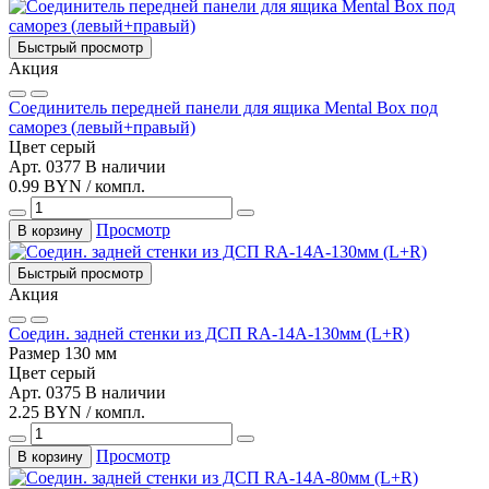
Быстрый просмотр
Акция
Соединитель передней панели для ящика Mental Box под
саморез (левый+правый)
Цвет
серый
Арт. 0377
В наличии
0.99 BYN / компл.
Просмотр
В корзину
Быстрый просмотр
Акция
Соедин. задней стенки из ДСП RA-14A-130мм (L+R)
Размер
130 мм
Цвет
серый
Арт. 0375
В наличии
2.25 BYN / компл.
Просмотр
В корзину