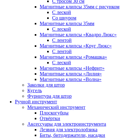
С тросом 30 см
Магнитные клипсы 35мм с рисунком
С леской
Со шнуром
Магнитные клипсы 35мм
С леской
Магнитные клипсы «Квадро Люкс»
С лентой
Магнитные клипсы «Круг Люкс»
С лентой
Магнитные клипсы «Ромашка»
С леской
Магнитные клипсы «Нефрит»
Магнитные клипсы «Лилия»
Магнитные клипсы «Волна»
Заколки для штор
Кугель
Фурнитура для штор
Ручной инструмент
Механический инструмент
Плоскогубцы
Отвёртки
Аксессуары для электроинструмента
Лезвия для электролобзика
Биты, битодержатели, насадки