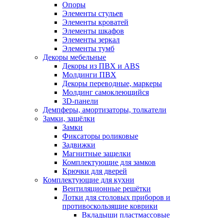
Опоры
Элементы стульев
Элементы кроватей
Элементы шкафов
Элементы зеркал
Элементы тумб
Декоры мебельные
Декоры из ПВХ и ABS
Молдинги ПВХ
Декоры переводные, маркеры
Молдинг самоклеющийся
3D-панели
Демпферы, амортизаторы, толкатели
Замки, защёлки
Замки
Фиксаторы роликовые
Задвижки
Магнитные защелки
Комплектующие для замков
Крючки для дверей
Комплектующие для кухни
Вентиляционные решётки
Лотки для столовых приборов и
противоскользящие коврики
Вкладыши пластмассовые