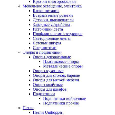
Крючки многорожковые
Мебельное освещение, электрика
Блоки питания
Встраиваемые розетки
Датчики, выключатели
Зарядные устройства
Источники света
Профили и комплектующие
Светодиодные ленты
Сетевые шнуры
Соединители
Опоры и подпятники
Опоры декоративные
Пластиковые опоры
Металлические опоры
Опоры кухонные
Опоры для столов, барные
Опоры для мягкой мебели
Опоры колёсные
Опоры для шкафов
Подпятники
Подпятники войлочные
Подпятники прочие
Петли
Петли Unihopper