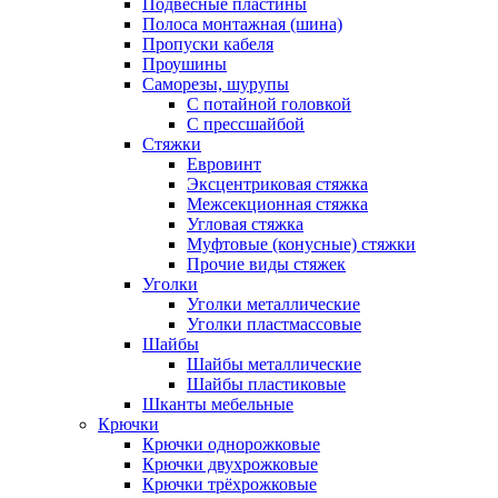
Подвесные пластины
Полоса монтажная (шина)
Пропуски кабеля
Проушины
Саморезы, шурупы
С потайной головкой
С прессшайбой
Стяжки
Евровинт
Эксцентриковая стяжка
Межсекционная стяжка
Угловая стяжка
Муфтовые (конусные) стяжки
Прочие виды стяжек
Уголки
Уголки металлические
Уголки пластмассовые
Шайбы
Шайбы металлические
Шайбы пластиковые
Шканты мебельные
Крючки
Крючки однорожковые
Крючки двухрожковые
Крючки трёхрожковые