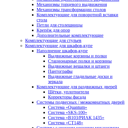
Механизмы торцевого выдвижения
Механизмы трансформации столов
Комплектующие для поворотной вставки
стола
Петли для столешницы
Крепёж для опор
Дополнительные комплектующие
Комплектующие для стульев
Комплектующие для шкафов-купе
Наполнение шкафов-купе
Выдвижные корзины и полки
Стационарные полки и корзины
Выдвижные вешалки и штанги
Пантографы
Выдвижные гладильные доски и
зеркала
Комплектующие для раздвижных дверей
Щётки, уплотнители
Корректоры фасада
Системы подвесных / межкомнатных дверей
Система «Quantum»
Система «SKS-100»
Система «B103/РИАК 1435»
Система «СТ148»
Системы с нижним несущим механизмом