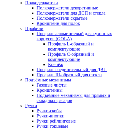
Полкодержатели
Полкодержатели декоративные
Полкодержатели для ДСП и стекла
Полкодержатели скрытые
Кронштейн для полок
Профили
Профиль алюминиевый для кухонных
корпусов (GOLA)
Профиль L-образный и
комплектующие
Профиль C-образный и
комплектующие
Крепёж
Профиль соединительный для ДВП
Профиль Ш-образный для стекла
Подъёмные механизмы
Газовые лифты
Кронштейны
Подъёмные механизмы для прямых и
складных фасадов
Ручки
Ручки-скобы
Ручки-кнопки
Ручки рейлинговые
Ручки торцевые