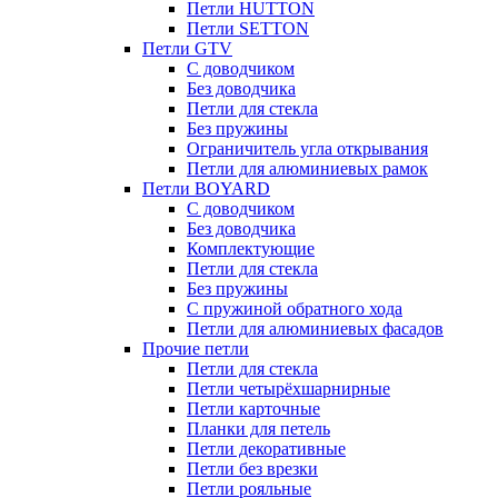
Петли HUTTON
Петли SETTON
Петли GTV
С доводчиком
Без доводчика
Петли для стекла
Без пружины
Ограничитель угла открывания
Петли для алюминиевых рамок
Петли BOYARD
С доводчиком
Без доводчика
Комплектующие
Петли для стекла
Без пружины
С пружиной обратного хода
Петли для алюминиевых фасадов
Прочие петли
Петли для стекла
Петли четырёхшарнирные
Петли карточные
Планки для петель
Петли декоративные
Петли без врезки
Петли рояльные