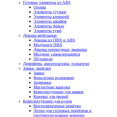
Готовые элементы из ABS
Опоры
Элементы стульев
Элементы кроватей
Элементы шкафов
Элементы зеркал
Элементы тумб
Декоры мебельные
Декоры из ПВХ и ABS
Молдинги ПВХ
Декоры переводные, маркеры
Молдинг самоклеющийся
3D-панели
Демпферы, амортизаторы, толкатели
Замки, защёлки
Замки
Фиксаторы роликовые
Задвижки
Магнитные защелки
Комплектующие для замков
Крючки для дверей
Комплектующие для кухни
Вентиляционные решётки
Лотки для столовых приборов и
противоскользящие коврики