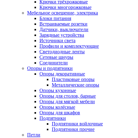
Крючки трёхрожковые
Крючки многорожковые
Мебельное освещение, электрика
Блоки питания
Встраиваемые розетки
Датчики, выключатели
Зарядные устройства
Источники света
Профили и комплектующие
Светодиодные ленты
Сетевые шнуры
Соединители
Опоры и подпятники
Опоры декоративные
Пластиковые опоры
Металлические опоры
Опоры кухонные
Опоры для столов, барные
Опоры для мягкой мебели
Опоры колёсные
Опоры для шкафов
Подпятники
Подпятники войлочные
Подпятники прочие
Петли