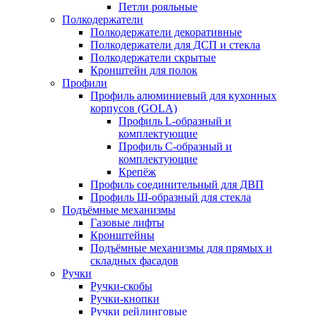
Петли рояльные
Полкодержатели
Полкодержатели декоративные
Полкодержатели для ДСП и стекла
Полкодержатели скрытые
Кронштейн для полок
Профили
Профиль алюминиевый для кухонных
корпусов (GOLA)
Профиль L-образный и
комплектующие
Профиль C-образный и
комплектующие
Крепёж
Профиль соединительный для ДВП
Профиль Ш-образный для стекла
Подъёмные механизмы
Газовые лифты
Кронштейны
Подъёмные механизмы для прямых и
складных фасадов
Ручки
Ручки-скобы
Ручки-кнопки
Ручки рейлинговые