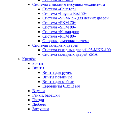
Системы с нижним несущим механизмом
Система «Сенатор»
Система «Laguna Fast 50»
Система «SKM-15» для лёгких дверей
Система «PKM 70»
Система «SKM 80»
Система «Командор»
Система «PKM 80»
Опорная рамочная система
Системы складных дверей
Система складных дверей 05-MKK-100
Система складных дверей ZMA
Крепёж
Болты
Винты
Винты для ручек
Винты потайные
Винты для мебели
Евровинты 6.3х13 мм
Втулки
Гайки, барашки
Гвозди
Дюбеля
Заглушки