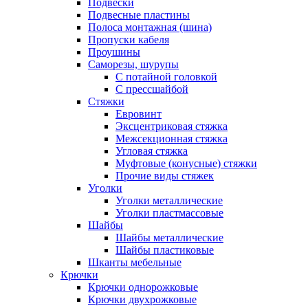
Подвески
Подвесные пластины
Полоса монтажная (шина)
Пропуски кабеля
Проушины
Саморезы, шурупы
С потайной головкой
С прессшайбой
Стяжки
Евровинт
Эксцентриковая стяжка
Межсекционная стяжка
Угловая стяжка
Муфтовые (конусные) стяжки
Прочие виды стяжек
Уголки
Уголки металлические
Уголки пластмассовые
Шайбы
Шайбы металлические
Шайбы пластиковые
Шканты мебельные
Крючки
Крючки однорожковые
Крючки двухрожковые