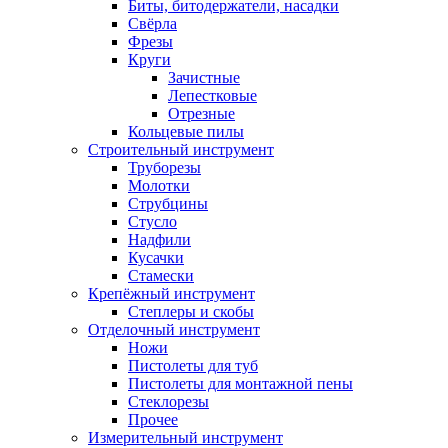
Биты, битодержатели, насадки
Свёрла
Фрезы
Круги
Зачистные
Лепестковые
Отрезные
Кольцевые пилы
Строительный инструмент
Труборезы
Молотки
Струбцины
Стусло
Надфили
Кусачки
Стамески
Крепёжный инструмент
Степлеры и скобы
Отделочный инструмент
Ножи
Пистолеты для туб
Пистолеты для монтажной пены
Стеклорезы
Прочее
Измерительный инструмент