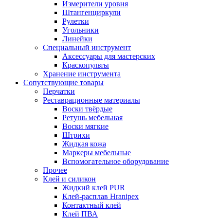
Измерители уровня
Штангенциркули
Рулетки
Угольники
Линейки
Специальный инструмент
Аксессуары для мастерских
Краскопульты
Хранение инструмента
Сопутствующие товары
Перчатки
Реставрационные материалы
Воски твёрдые
Ретушь мебельная
Воски мягкие
Штрихи
Жидкая кожа
Маркеры мебельные
Вспомогательное оборудование
Прочее
Клей и силикон
Жидкий клей PUR
Клей-расплав Hranipex
Контактный клей
Клей ПВА