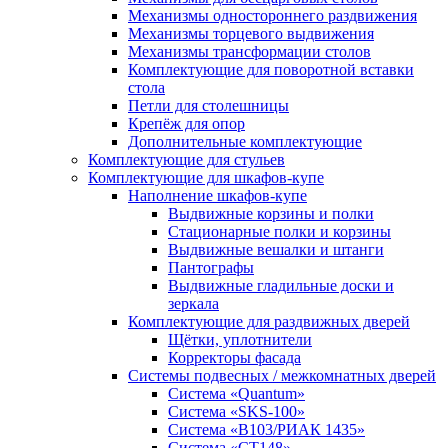
Механизмы одностороннего раздвижения
Механизмы торцевого выдвижения
Механизмы трансформации столов
Комплектующие для поворотной вставки
стола
Петли для столешницы
Крепёж для опор
Дополнительные комплектующие
Комплектующие для стульев
Комплектующие для шкафов-купе
Наполнение шкафов-купе
Выдвижные корзины и полки
Стационарные полки и корзины
Выдвижные вешалки и штанги
Пантографы
Выдвижные гладильные доски и
зеркала
Комплектующие для раздвижных дверей
Щётки, уплотнители
Корректоры фасада
Системы подвесных / межкомнатных дверей
Система «Quantum»
Система «SKS-100»
Система «B103/РИАК 1435»
Система «СТ148»