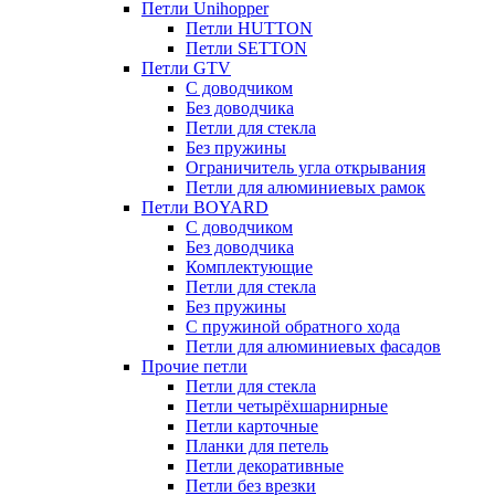
Петли Unihopper
Петли HUTTON
Петли SETTON
Петли GTV
С доводчиком
Без доводчика
Петли для стекла
Без пружины
Ограничитель угла открывания
Петли для алюминиевых рамок
Петли BOYARD
С доводчиком
Без доводчика
Комплектующие
Петли для стекла
Без пружины
С пружиной обратного хода
Петли для алюминиевых фасадов
Прочие петли
Петли для стекла
Петли четырёхшарнирные
Петли карточные
Планки для петель
Петли декоративные
Петли без врезки