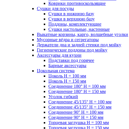
Коврики противоскользящие
Сушки для посуды
Сушки в нижнюю базу
Сушки в верхнюю базу
Поддоны, комплектующие
Сушки настольные, настенные
Выкатные корзины, карго, волшебные уголки
Мусорные вёдра и сегрегаторы
Держатели дна и задней стенки под мойку
Гигиенические поддоны под мойку
Аксессуары для кухни
Подставки под горячее
Барные аксессуары
Цокольная система
Цоколь H = 100 мм
Цоколь H = 150 мм
Соединение 180° H = 100 мм
Соединение 180° H = 150 мм
Уголок гибкий
Соединение 45/135° H = 100 мм
Соединение 45/135° H = 150 мм
Соединение 90° H = 100 мм
Соединение 90° H = 150 мм
Торцевая заглушка H = 100 мм
Торцевая заглушка H = 150 мм