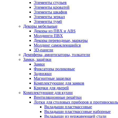
Элементы стульев
Элементы кроватей
Элементы шкафов
Элементы зеркал
Элементы тумб
Декоры мебельные
Декоры из ПВХ и ABS
Молдинги ПВХ
Декоры переводные, маркеры
Молдинг самоклеющийся
3D-панели
Демпферы, амортизаторы, толкатели
Замки, защёлки
Замки
Фиксаторы роликовые
Задвижки
Магнитные защелки
Комплектующие для замков
Крючки для дверей
Комплектующие для кухни
Вентиляционные решётки
Лотки для столовых приборов и противоскол
Вкладыши пластмассовые
Вкладыши пластмассовые наборные
Вкладыши из нержавеющей стали