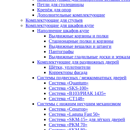
Петли для столешницы
Крепёж для опор
Дополнительные комплектующие
Комплектующие для стульев
Комплектующие для шкафов-купе
Наполнение шкафов-купе
Выдвижные корзины и полки
Стационарные полки и корзины
Выдвижные вешалки и штанги
Пантографы
Выдвижные гладильные доски и зеркал
Комплектующие для раздвижных дверей
Щётки, уплотнители
Корректоры фасада
Системы подвесных / межкомнатных дверей
Система «Quantum»
Система «SKS-100»
Система «B103/РИАК 1435»
Система «СТ148»
Системы с нижним несущим механизмом
Система «Сенатор»
Система «Laguna Fast 50»
Система «SKM-15» для лёгких дверей
Система «PKM 70»
Система «SKM 80»