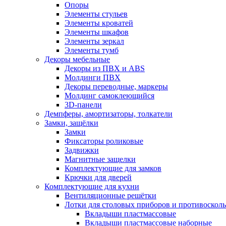
Опоры
Элементы стульев
Элементы кроватей
Элементы шкафов
Элементы зеркал
Элементы тумб
Декоры мебельные
Декоры из ПВХ и ABS
Молдинги ПВХ
Декоры переводные, маркеры
Молдинг самоклеющийся
3D-панели
Демпферы, амортизаторы, толкатели
Замки, защёлки
Замки
Фиксаторы роликовые
Задвижки
Магнитные защелки
Комплектующие для замков
Крючки для дверей
Комплектующие для кухни
Вентиляционные решётки
Лотки для столовых приборов и противоскол
Вкладыши пластмассовые
Вкладыши пластмассовые наборные