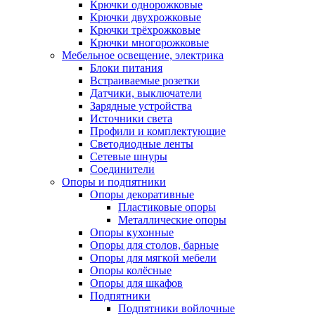
Крючки однорожковые
Крючки двухрожковые
Крючки трёхрожковые
Крючки многорожковые
Мебельное освещение, электрика
Блоки питания
Встраиваемые розетки
Датчики, выключатели
Зарядные устройства
Источники света
Профили и комплектующие
Светодиодные ленты
Сетевые шнуры
Соединители
Опоры и подпятники
Опоры декоративные
Пластиковые опоры
Металлические опоры
Опоры кухонные
Опоры для столов, барные
Опоры для мягкой мебели
Опоры колёсные
Опоры для шкафов
Подпятники
Подпятники войлочные