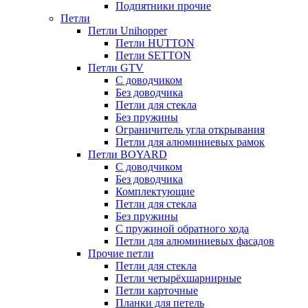
Подпятники прочие
Петли
Петли Unihopper
Петли HUTTON
Петли SETTON
Петли GTV
С доводчиком
Без доводчика
Петли для стекла
Без пружины
Ограничитель угла открывания
Петли для алюминиевых рамок
Петли BOYARD
С доводчиком
Без доводчика
Комплектующие
Петли для стекла
Без пружины
С пружиной обратного хода
Петли для алюминиевых фасадов
Прочие петли
Петли для стекла
Петли четырёхшарнирные
Петли карточные
Планки для петель