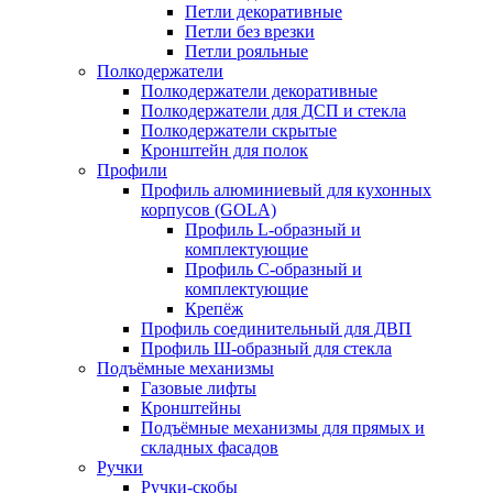
Петли декоративные
Петли без врезки
Петли рояльные
Полкодержатели
Полкодержатели декоративные
Полкодержатели для ДСП и стекла
Полкодержатели скрытые
Кронштейн для полок
Профили
Профиль алюминиевый для кухонных
корпусов (GOLA)
Профиль L-образный и
комплектующие
Профиль C-образный и
комплектующие
Крепёж
Профиль соединительный для ДВП
Профиль Ш-образный для стекла
Подъёмные механизмы
Газовые лифты
Кронштейны
Подъёмные механизмы для прямых и
складных фасадов
Ручки
Ручки-скобы