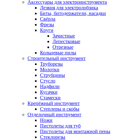
Аксессуары для электроинструмента
Лезвия для электролобзика
Биты, битодержатели, насадки
Свёрла
Фрезы
Круги
Зачистные
Лепестковые
Отрезные
Кольцевые пилы
Строительный инструмент
Труборезы
Молотки
Струбцины
Стусло
Надфили
Кусачки
Стамески
Крепёжный инструмент
Степлеры и скобы
Отделочный инструмент
Ножи
Пистолеты для туб
Пистолеты для монтажной пены
Стеклорезы