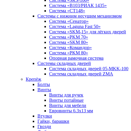
Система «SKS-100»
Система «B103/РИАК 1435»
Система «СТ148»
Системы с нижним несущим механизмом
Система «Сенатор»
Система «Laguna Fast 50»
Система «SKM-15» для лёгких дверей
Система «PKM 70»
Система «SKM 80»
Система «Командор»
Система «PKM 80»
Опорная рамочная система
Системы складных дверей
Система складных дверей 05-MKK-100
Система складных дверей ZMA
Крепёж
Болты
Винты
Винты для ручек
Винты потайные
Винты для мебели
Евровинты 6.3х13 мм
Втулки
Гайки, барашки
Гвозди