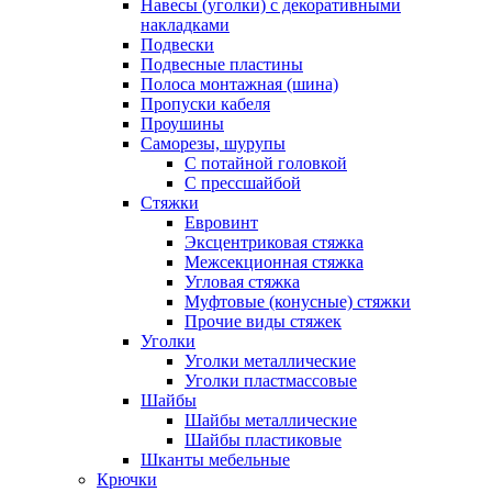
Навесы (уголки) с декоративными
накладками
Подвески
Подвесные пластины
Полоса монтажная (шина)
Пропуски кабеля
Проушины
Саморезы, шурупы
С потайной головкой
С прессшайбой
Стяжки
Евровинт
Эксцентриковая стяжка
Межсекционная стяжка
Угловая стяжка
Муфтовые (конусные) стяжки
Прочие виды стяжек
Уголки
Уголки металлические
Уголки пластмассовые
Шайбы
Шайбы металлические
Шайбы пластиковые
Шканты мебельные
Крючки