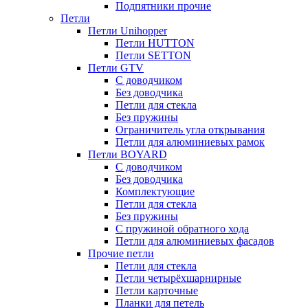
Подпятники прочие
Петли
Петли Unihopper
Петли HUTTON
Петли SETTON
Петли GTV
С доводчиком
Без доводчика
Петли для стекла
Без пружины
Ограничитель угла открывания
Петли для алюминиевых рамок
Петли BOYARD
С доводчиком
Без доводчика
Комплектующие
Петли для стекла
Без пружины
С пружиной обратного хода
Петли для алюминиевых фасадов
Прочие петли
Петли для стекла
Петли четырёхшарнирные
Петли карточные
Планки для петель