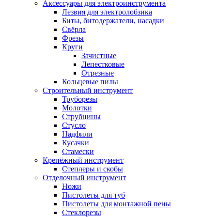
Аксессуары для электроинструмента
Лезвия для электролобзика
Биты, битодержатели, насадки
Свёрла
Фрезы
Круги
Зачистные
Лепестковые
Отрезные
Кольцевые пилы
Строительный инструмент
Труборезы
Молотки
Струбцины
Стусло
Надфили
Кусачки
Стамески
Крепёжный инструмент
Степлеры и скобы
Отделочный инструмент
Ножи
Пистолеты для туб
Пистолеты для монтажной пены
Стеклорезы