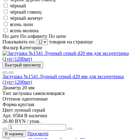
чёрный
чёрный глянец
чёрный жемчуг
ясень лион
ясень молина
По дате
По алфавиту
По цене
Показывать по:
товаров на странице
Фильтр
Категории
Быстрый просмотр
Заглушка №1541 Лунный серый d20 мм для эксцентрика
(1уп=1200шт)
Диаметр
20 мм
Тип
заглушка самоклеящаяся
Оттенок
однотонные
Форма
круглая
Цвет
лунный серый
Арт. 0584
В наличии
26.80 BYN / упак.
Просмотр
В корзину