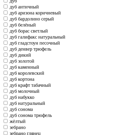
дуб
дуб античный
дуб аризона коричневый
дуб бардолино серый
дуб белёный
дуб борас светлый
дуб галифакс натуральный
дуб гладстоун песочный
дуб денвер трюфель
дуб дикий
дуб золотой
дуб каменный
дуб королевский
дуб кортона
дуб крафт табачный
дуб молочный
дуб набукко
дуб натуральный
дуб сонома
дуб сонома трюфель
жёлтый
зебрано
зебрано глянец