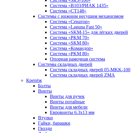
Система «SKS-100»
Система «B103/РИАК 1435»
Система «СТ148»
Системы с нижним несущим механизмом
Система «Сенатор»
Система «Laguna Fast 50»
Система «SKM-15» для лёгких дверей
Система «PKM 70»
Система «SKM 80»
Система «Командор»
Система «PKM 80»
Опорная рамочная система
Системы складных дверей
Система складных дверей 05-MKK-100
Система складных дверей ZMA
Крепёж
Болты
Винты
Винты для ручек
Винты потайные
Винты для мебели
Евровинты 6.3х13 мм
Втулки
Гайки, барашки
Гвозди