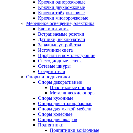
Крючки однорожковые
Крючки двухрожковые
Крючки трёхрожковые
Крючки многорожковые
Мебельное освещение, электрика
Блоки питания
Встраиваемые розетки
Датчики, выключатели
Зарядные устройства
Источники света
Профили и комплектующие
Светодиодные ленты
Сетевые шнуры
Соединители
Опоры и подпятники
Опоры декоративные
Пластиковые опоры
Металлические опоры
Опоры кухонные
Опоры для столов, барные
Опоры для мягкой мебели
Опоры колёсные
Опоры для шкафов
Подпятники
Подпятники войлочные