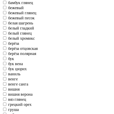
бамбук глянец
бежевый
бежевый глянец
бежевый песок
белая шагрень
белый гладкий
белый глянец
белый хромикс
берёза
берёза отцовская
берёза полярная
бук
бук вена
бук цюрих
ваниль
венге
венге санга
вишня
вишня верона
вяз глянец
грецкий орех
груша