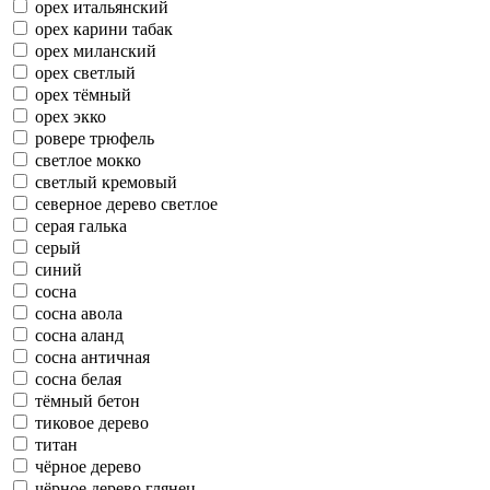
орех итальянский
орех карини табак
орех миланский
орех светлый
орех тёмный
орех экко
ровере трюфель
светлое мокко
светлый кремовый
северное дерево светлое
серая галька
серый
синий
сосна
сосна авола
сосна аланд
сосна античная
сосна белая
тёмный бетон
тиковое дерево
титан
чёрное дерево
чёрное дерево глянец