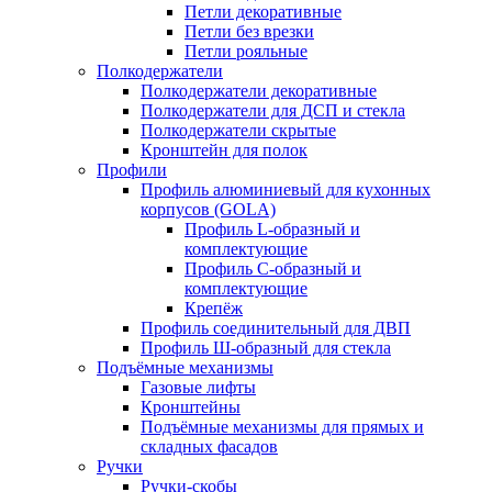
Петли декоративные
Петли без врезки
Петли рояльные
Полкодержатели
Полкодержатели декоративные
Полкодержатели для ДСП и стекла
Полкодержатели скрытые
Кронштейн для полок
Профили
Профиль алюминиевый для кухонных
корпусов (GOLA)
Профиль L-образный и
комплектующие
Профиль C-образный и
комплектующие
Крепёж
Профиль соединительный для ДВП
Профиль Ш-образный для стекла
Подъёмные механизмы
Газовые лифты
Кронштейны
Подъёмные механизмы для прямых и
складных фасадов
Ручки
Ручки-скобы