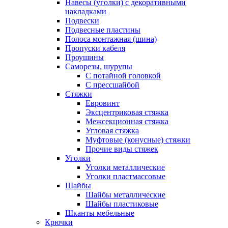
Навесы (уголки) с декоративными
накладками
Подвески
Подвесные пластины
Полоса монтажная (шина)
Пропуски кабеля
Проушины
Саморезы, шурупы
С потайной головкой
С прессшайбой
Стяжки
Евровинт
Эксцентриковая стяжка
Межсекционная стяжка
Угловая стяжка
Муфтовые (конусные) стяжки
Прочие виды стяжек
Уголки
Уголки металлические
Уголки пластмассовые
Шайбы
Шайбы металлические
Шайбы пластиковые
Шканты мебельные
Крючки