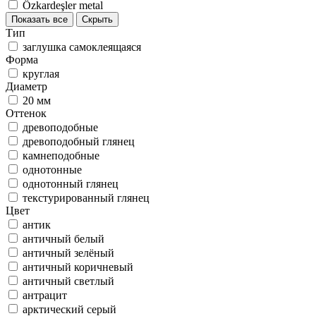
Özkardeşler metal
Показать все
Скрыть
Тип
заглушка самоклеящаяся
Форма
круглая
Диаметр
20 мм
Оттенок
древоподобные
древоподобный глянец
камнеподобные
однотонные
однотонный глянец
текстурированный глянец
Цвет
антик
античный белый
античный зелёный
античный коричневый
античный светлый
антрацит
арктический серый