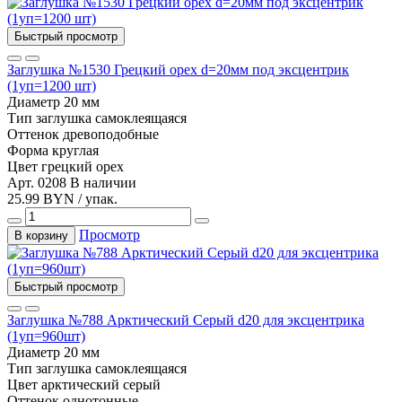
Быстрый просмотр
Заглушка №1530 Грецкий орех d=20мм под эксцентрик
(1уп=1200 шт)
Диаметр
20 мм
Тип
заглушка самоклеящаяся
Оттенок
древоподобные
Форма
круглая
Цвет
грецкий орех
Арт. 0208
В наличии
25.99 BYN / упак.
Просмотр
В корзину
Быстрый просмотр
Заглушка №788 Арктический Серый d20 для эксцентрика
(1уп=960шт)
Диаметр
20 мм
Тип
заглушка самоклеящаяся
Цвет
арктический серый
Оттенок
однотонные