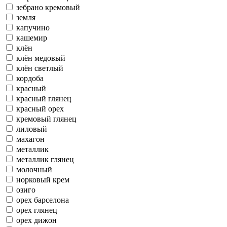
зебрано кремовый
земля
капучино
кашемир
клён
клён медовый
клён светлый
кордоба
красный
красный глянец
красный орех
кремовый глянец
лиловый
махагон
металлик
металлик глянец
молочный
норковый крем
озиго
орех барселона
орех глянец
орех дижон