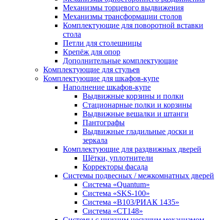
Механизмы торцевого выдвижения
Механизмы трансформации столов
Комплектующие для поворотной вставки
стола
Петли для столешницы
Крепёж для опор
Дополнительные комплектующие
Комплектующие для стульев
Комплектующие для шкафов-купе
Наполнение шкафов-купе
Выдвижные корзины и полки
Стационарные полки и корзины
Выдвижные вешалки и штанги
Пантографы
Выдвижные гладильные доски и
зеркала
Комплектующие для раздвижных дверей
Щётки, уплотнители
Корректоры фасада
Системы подвесных / межкомнатных дверей
Система «Quantum»
Система «SKS-100»
Система «B103/РИАК 1435»
Система «СТ148»
Системы с нижним несущим механизмом