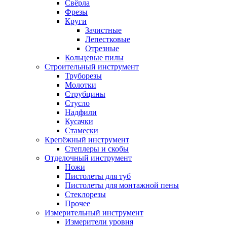
Свёрла
Фрезы
Круги
Зачистные
Лепестковые
Отрезные
Кольцевые пилы
Строительный инструмент
Труборезы
Молотки
Струбцины
Стусло
Надфили
Кусачки
Стамески
Крепёжный инструмент
Степлеры и скобы
Отделочный инструмент
Ножи
Пистолеты для туб
Пистолеты для монтажной пены
Стеклорезы
Прочее
Измерительный инструмент
Измерители уровня