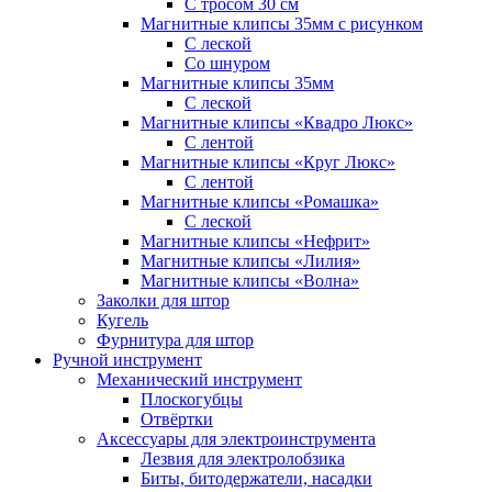
С тросом 30 см
Магнитные клипсы 35мм с рисунком
С леской
Со шнуром
Магнитные клипсы 35мм
С леской
Магнитные клипсы «Квадро Люкс»
С лентой
Магнитные клипсы «Круг Люкс»
С лентой
Магнитные клипсы «Ромашка»
С леской
Магнитные клипсы «Нефрит»
Магнитные клипсы «Лилия»
Магнитные клипсы «Волна»
Заколки для штор
Кугель
Фурнитура для штор
Ручной инструмент
Механический инструмент
Плоскогубцы
Отвёртки
Аксессуары для электроинструмента
Лезвия для электролобзика
Биты, битодержатели, насадки