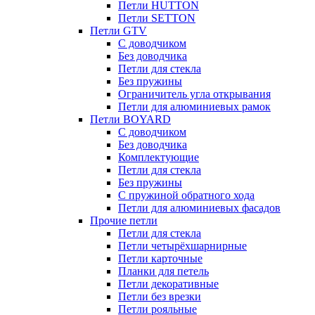
Петли HUTTON
Петли SETTON
Петли GTV
С доводчиком
Без доводчика
Петли для стекла
Без пружины
Ограничитель угла открывания
Петли для алюминиевых рамок
Петли BOYARD
С доводчиком
Без доводчика
Комплектующие
Петли для стекла
Без пружины
С пружиной обратного хода
Петли для алюминиевых фасадов
Прочие петли
Петли для стекла
Петли четырёхшарнирные
Петли карточные
Планки для петель
Петли декоративные
Петли без врезки
Петли рояльные