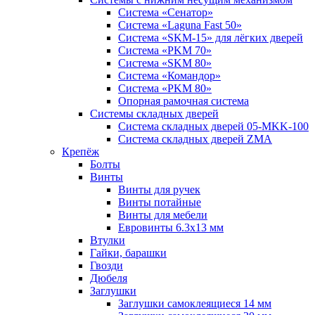
Система «Сенатор»
Система «Laguna Fast 50»
Система «SKM-15» для лёгких дверей
Система «PKM 70»
Система «SKM 80»
Система «Командор»
Система «PKM 80»
Опорная рамочная система
Системы складных дверей
Система складных дверей 05-MKK-100
Система складных дверей ZMA
Крепёж
Болты
Винты
Винты для ручек
Винты потайные
Винты для мебели
Евровинты 6.3х13 мм
Втулки
Гайки, барашки
Гвозди
Дюбеля
Заглушки
Заглушки самоклеящиеся 14 мм