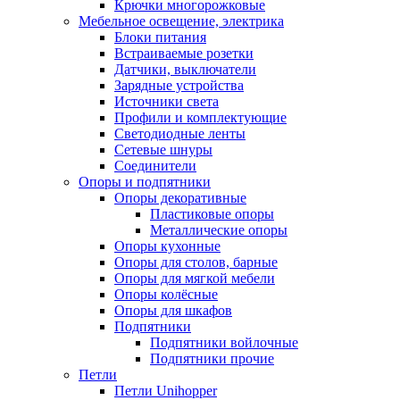
Крючки многорожковые
Мебельное освещение, электрика
Блоки питания
Встраиваемые розетки
Датчики, выключатели
Зарядные устройства
Источники света
Профили и комплектующие
Светодиодные ленты
Сетевые шнуры
Соединители
Опоры и подпятники
Опоры декоративные
Пластиковые опоры
Металлические опоры
Опоры кухонные
Опоры для столов, барные
Опоры для мягкой мебели
Опоры колёсные
Опоры для шкафов
Подпятники
Подпятники войлочные
Подпятники прочие
Петли
Петли Unihopper