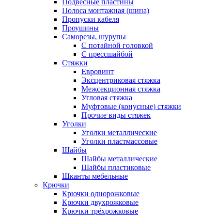
Подвесные пластины
Полоса монтажная (шина)
Пропуски кабеля
Проушины
Саморезы, шурупы
С потайной головкой
С прессшайбой
Стяжки
Евровинт
Эксцентриковая стяжка
Межсекционная стяжка
Угловая стяжка
Муфтовые (конусные) стяжки
Прочие виды стяжек
Уголки
Уголки металлические
Уголки пластмассовые
Шайбы
Шайбы металлические
Шайбы пластиковые
Шканты мебельные
Крючки
Крючки однорожковые
Крючки двухрожковые
Крючки трёхрожковые