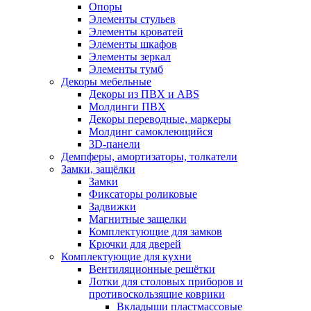
Опоры
Элементы стульев
Элементы кроватей
Элементы шкафов
Элементы зеркал
Элементы тумб
Декоры мебельные
Декоры из ПВХ и ABS
Молдинги ПВХ
Декоры переводные, маркеры
Молдинг самоклеющийся
3D-панели
Демпферы, амортизаторы, толкатели
Замки, защёлки
Замки
Фиксаторы роликовые
Задвижки
Магнитные защелки
Комплектующие для замков
Крючки для дверей
Комплектующие для кухни
Вентиляционные решётки
Лотки для столовых приборов и
противоскользящие коврики
Вкладыши пластмассовые