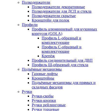
Полкодержатели
Полкодержатели декоративные
Полкодержатели для ДСП и стекла
Полкодержатели скрытые
Кронштейн для полок
Профили
Профиль алюминиевый для кухонных
корпусов (GOLA)
Профиль L-образный и
комплектующие
Профиль C-образный и
комплектующие
Крепёж
Профиль соединительный для ДВП
Профиль Ш-образный для стекла
Подъёмные механизмы
Газовые лифты
Кронштейны
Подъёмные механизмы для прямых и
складных фасадов
Ручки
Ручки-скобы
Ручки-кнопки
Ручки рейлинговые
Ручки торцевые