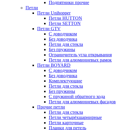
Подпятники прочие
Петли
Петли Unihopper
Петли HUTTON
Петли SETTON
Петли GTV
С доводчиком
Без доводчика
Петли для стекла
Без пружины
Ограничитель угла открывания
Петли для алюминиевых рамок
Петли BOYARD
С доводчиком
Без доводчика
Комплектующие
Петли для стекла
Без пружины
С пружиной обратного хода
Петли для алюминиевых фасадов
Прочие петли
Петли для стекла
Петли четырёхшарнирные
Петли карточные
Планки для петель