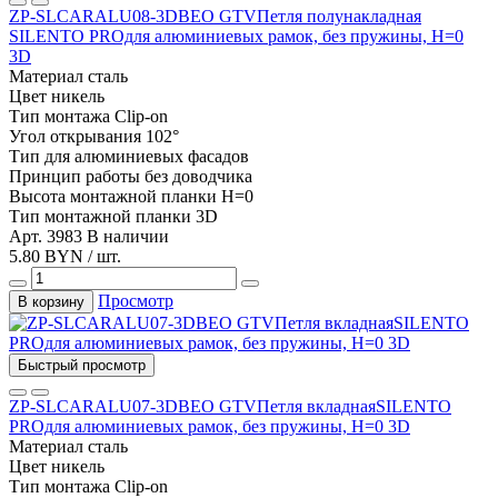
ZP-SLCARALU08-3DBEO GTVПетля полунакладная
SILENTO PROдля алюминиевых рамок, без пружины, Н=0
3D
Материал
сталь
Цвет
никель
Тип монтажа
Clip-on
Угол открывания
102°
Тип
для алюминиевых фасадов
Принцип работы
без доводчика
Высота монтажной планки
H=0
Тип монтажной планки
3D
Арт. 3983
В наличии
5.80 BYN / шт.
Просмотр
В корзину
Быстрый просмотр
ZP-SLCARALU07-3DBEO GTVПетля вкладнаяSILENTO
PROдля алюминиевых рамок, без пружины, Н=0 3D
Материал
сталь
Цвет
никель
Тип монтажа
Clip-on