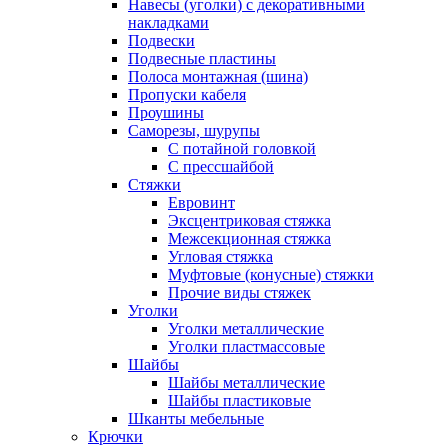
Навесы (уголки) с декоративными
накладками
Подвески
Подвесные пластины
Полоса монтажная (шина)
Пропуски кабеля
Проушины
Саморезы, шурупы
С потайной головкой
С прессшайбой
Стяжки
Евровинт
Эксцентриковая стяжка
Межсекционная стяжка
Угловая стяжка
Муфтовые (конусные) стяжки
Прочие виды стяжек
Уголки
Уголки металлические
Уголки пластмассовые
Шайбы
Шайбы металлические
Шайбы пластиковые
Шканты мебельные
Крючки