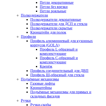
Петли декоративные
Петли без врезки
Петли рояльные
Полкодержатели
Полкодержатели декоративные
Полкодержатели для ДСП и стекла
Полкодержатели скрытые
Кронштейн для полок
Профили
Профиль алюминиевый для кухонных
корпусов (GOLA)
Профиль L-образный и
комплектующие
Профиль C-образный и
комплектующие
Крепёж
Профиль соединительный для ДВП
Профиль Ш-образный для стекла
Подъёмные механизмы
Газовые лифты
Кронштейны
Подъёмные механизмы для прямых и
складных фасадов
Ручки
Ручки-скобы