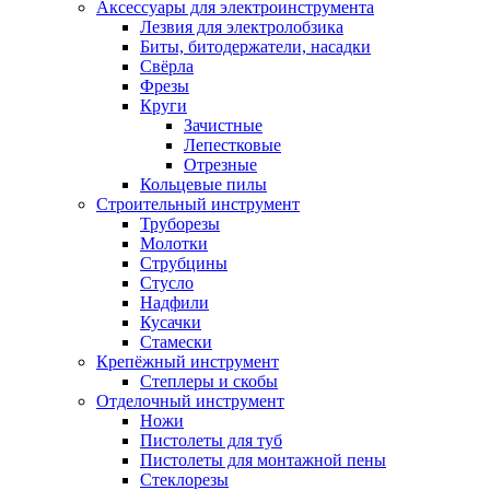
Аксессуары для электроинструмента
Лезвия для электролобзика
Биты, битодержатели, насадки
Свёрла
Фрезы
Круги
Зачистные
Лепестковые
Отрезные
Кольцевые пилы
Строительный инструмент
Труборезы
Молотки
Струбцины
Стусло
Надфили
Кусачки
Стамески
Крепёжный инструмент
Степлеры и скобы
Отделочный инструмент
Ножи
Пистолеты для туб
Пистолеты для монтажной пены
Стеклорезы