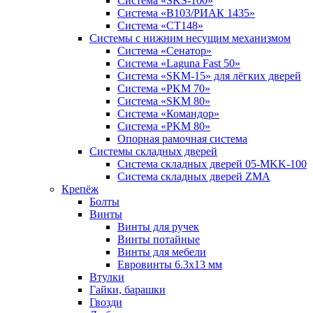
Система «SKS-100»
Система «B103/РИАК 1435»
Система «СТ148»
Системы с нижним несущим механизмом
Система «Сенатор»
Система «Laguna Fast 50»
Система «SKM-15» для лёгких дверей
Система «PKM 70»
Система «SKM 80»
Система «Командор»
Система «PKM 80»
Опорная рамочная система
Системы складных дверей
Система складных дверей 05-MKK-100
Система складных дверей ZMA
Крепёж
Болты
Винты
Винты для ручек
Винты потайные
Винты для мебели
Евровинты 6.3х13 мм
Втулки
Гайки, барашки
Гвозди