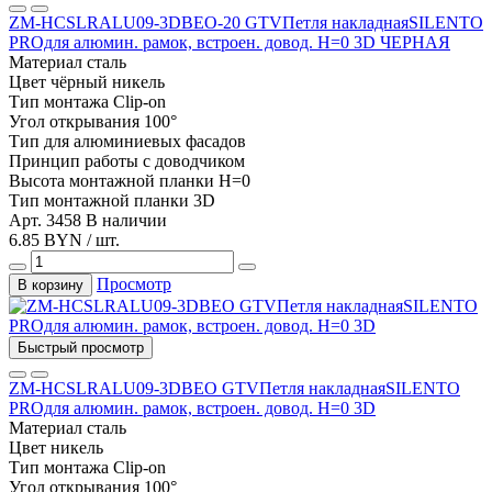
ZM-HCSLRALU09-3DBEO-20 GTVПетля накладнаяSILENTO
PROдля алюмин. рамок, встроен. довод. Н=0 3D ЧЕРНАЯ
Материал
сталь
Цвет
чёрный никель
Тип монтажа
Clip-on
Угол открывания
100°
Тип
для алюминиевых фасадов
Принцип работы
с доводчиком
Высота монтажной планки
H=0
Тип монтажной планки
3D
Арт. 3458
В наличии
6.85 BYN / шт.
Просмотр
В корзину
Быстрый просмотр
ZM-HCSLRALU09-3DBEO GTVПетля накладнаяSILENTO
PROдля алюмин. рамок, встроен. довод. Н=0 3D
Материал
сталь
Цвет
никель
Тип монтажа
Clip-on
Угол открывания
100°