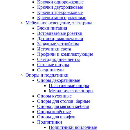
Крючки однорожковые
Крючки двухрожковые
Крючки трёхрожковые
Крючки многорожковые
Мебельное освещение, электрика
Блоки питания
Встраиваемые розетки
Датчики, выключатели
Зарядные устройства
Источники света
Профили и комплектующие
Светодиодные ленты
Сетевые шнуры
Соединители
Опоры и подпятники
Опоры декоративные
Пластиковые опоры
Металлические опоры
Опоры кухонные
Опоры для столов, барные
Опоры для мягкой мебели
Опоры колёсные
Опоры для шкафов
Подпятники
Подпятники войлочные