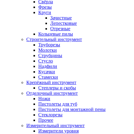
Свёрла
Фрезы
Круги
Зачистные
Лепестковые
Отрезные
Кольцевые пилы
Строительный инструмент
Труборезы
Молотки
Струбцины
Стусло
Надфили
Кусачки
Стамески
Крепёжный инструмент
Степлеры и скобы
Отделочный инструмент
Ножи
Пистолеты для туб
Пистолеты для монтажной пены
Стеклорезы
Прочее
Измерительный инструмент
Измерители уровня