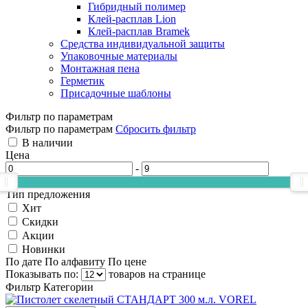
Гибридный полимер
Клей-расплав Lion
Клей-расплав Bramek
Средства индивидуальной защиты
Упаковочные материалы
Монтажная пена
Герметик
Присадочные шаблоны
Фильтр по параметрам
Фильтр по параметрам
Сбросить фильтр
В наличии
Цена
-
Тип предложения
Хит
Скидки
Акции
Новинки
По дате
По алфавиту
По цене
Показывать по:
товаров на странице
Фильтр
Категории