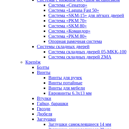
Система «Сенатор»
Система «Laguna Fast 50»
Система «SKM-15» для лёгких дверей
Система «PKM 70»
Система «SKM 80»
Система «Командор»
Система «PKM 80»
Опорная рамочная система
Системы складных дверей
Система складных дверей 05-MKK-100
Система складных дверей ZMA
Крепёж
Болты
Винты
Винты для ручек
Винты потайные
Винты для мебели
Евровинты 6.3х13 мм
Втулки
Гайки, барашки
Гвозди
Дюбеля
Заглушки
Заглушки самоклеящиеся 14 мм