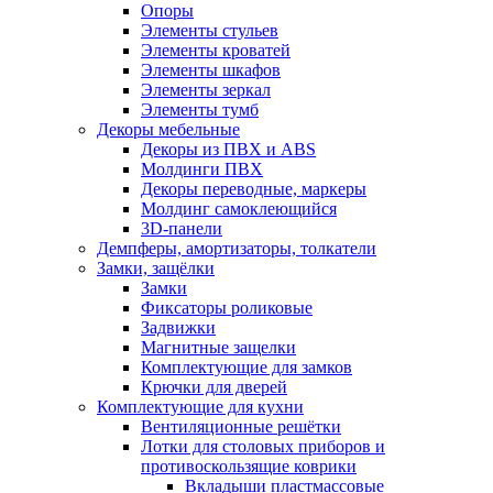
Опоры
Элементы стульев
Элементы кроватей
Элементы шкафов
Элементы зеркал
Элементы тумб
Декоры мебельные
Декоры из ПВХ и ABS
Молдинги ПВХ
Декоры переводные, маркеры
Молдинг самоклеющийся
3D-панели
Демпферы, амортизаторы, толкатели
Замки, защёлки
Замки
Фиксаторы роликовые
Задвижки
Магнитные защелки
Комплектующие для замков
Крючки для дверей
Комплектующие для кухни
Вентиляционные решётки
Лотки для столовых приборов и
противоскользящие коврики
Вкладыши пластмассовые