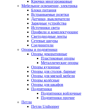
Крючки многорожковые
Мебельное освещение, электрика
Блоки питания
Встраиваемые розетки
Датчики, выключатели
Зарядные устройства
Источники света
Профили и комплектующие
Светодиодные ленты
Сетевые шнуры
Соединители
Опоры и подпятники
Опоры декоративные
Пластиковые опоры
Металлические опоры
Опоры кухонные
Опоры для столов, барные
Опоры для мягкой мебели
Опоры колёсные
Опоры для шкафов
Подпятники
Подпятники войлочные
Подпятники прочие
Петли
Петли Unihopper