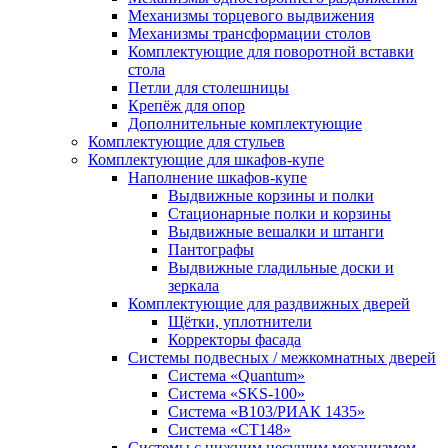
Механизмы торцевого выдвижения
Механизмы трансформации столов
Комплектующие для поворотной вставки
стола
Петли для столешницы
Крепёж для опор
Дополнительные комплектующие
Комплектующие для стульев
Комплектующие для шкафов-купе
Наполнение шкафов-купе
Выдвижные корзины и полки
Стационарные полки и корзины
Выдвижные вешалки и штанги
Пантографы
Выдвижные гладильные доски и
зеркала
Комплектующие для раздвижных дверей
Щётки, уплотнители
Корректоры фасада
Системы подвесных / межкомнатных дверей
Система «Quantum»
Система «SKS-100»
Система «B103/РИАК 1435»
Система «СТ148»
Системы с нижним несущим механизмом