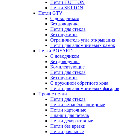
Петли HUTTON
Петли SETTON
Петли GTV
С доводчиком
Без доводчика
Петли для стекла
Без пружины
Ограничитель угла открывания
Петли для алюминиевых рамок
Петли BOYARD
С доводчиком
Без доводчика
Комплектующие
Петли для стекла
Без пружины
С пружиной обратного хода
Петли для алюминиевых фасадов
Прочие петли
Петли для стекла
Петли четырёхшарнирные
Петли карточные
Планки для петель
Петли декоративные
Петли без врезки
Петли рояльные