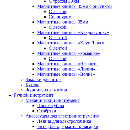
С тросом 30 см
Магнитные клипсы 35мм с рисунком
С леской
Со шнуром
Магнитные клипсы 35мм
С леской
Магнитные клипсы «Квадро Люкс»
С лентой
Магнитные клипсы «Круг Люкс»
С лентой
Магнитные клипсы «Ромашка»
С леской
Магнитные клипсы «Нефрит»
Магнитные клипсы «Лилия»
Магнитные клипсы «Волна»
Заколки для штор
Кугель
Фурнитура для штор
Ручной инструмент
Механический инструмент
Плоскогубцы
Отвёртки
Аксессуары для электроинструмента
Лезвия для электролобзика
Биты, битодержатели, насадки