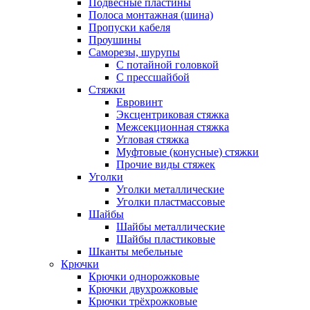
Подвесные пластины
Полоса монтажная (шина)
Пропуски кабеля
Проушины
Саморезы, шурупы
С потайной головкой
С прессшайбой
Стяжки
Евровинт
Эксцентриковая стяжка
Межсекционная стяжка
Угловая стяжка
Муфтовые (конусные) стяжки
Прочие виды стяжек
Уголки
Уголки металлические
Уголки пластмассовые
Шайбы
Шайбы металлические
Шайбы пластиковые
Шканты мебельные
Крючки
Крючки однорожковые
Крючки двухрожковые
Крючки трёхрожковые