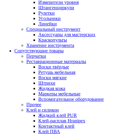
Измерители уровня
Штангенциркули
Рулетки
Угольники
Линейки
Специальный инструмент
Аксессуары для мастерских
Краскопульты
Хранение инструмента
Сопутствующие товары
Перчатки
Реставрационные материалы
Воски твёрдые
Ретушь мебельная
Воски мягкие
Штрихи
Жидкая кожа
Маркеры мебельные
Вспомогательное оборудование
Прочее
Клей и силикон
Жидкий клей PUR
Клей-расплав Hranipex
Контактный клей
Клей ПВА