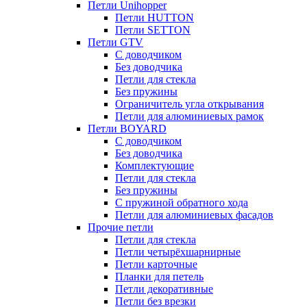
Петли Unihopper
Петли HUTTON
Петли SETTON
Петли GTV
С доводчиком
Без доводчика
Петли для стекла
Без пружины
Ограничитель угла открывания
Петли для алюминиевых рамок
Петли BOYARD
С доводчиком
Без доводчика
Комплектующие
Петли для стекла
Без пружины
С пружиной обратного хода
Петли для алюминиевых фасадов
Прочие петли
Петли для стекла
Петли четырёхшарнирные
Петли карточные
Планки для петель
Петли декоративные
Петли без врезки