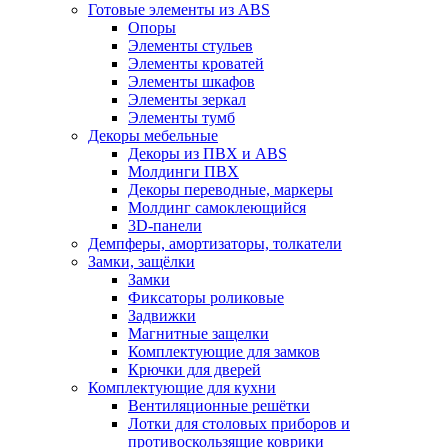
Готовые элементы из ABS
Опоры
Элементы стульев
Элементы кроватей
Элементы шкафов
Элементы зеркал
Элементы тумб
Декоры мебельные
Декоры из ПВХ и ABS
Молдинги ПВХ
Декоры переводные, маркеры
Молдинг самоклеющийся
3D-панели
Демпферы, амортизаторы, толкатели
Замки, защёлки
Замки
Фиксаторы роликовые
Задвижки
Магнитные защелки
Комплектующие для замков
Крючки для дверей
Комплектующие для кухни
Вентиляционные решётки
Лотки для столовых приборов и
противоскользящие коврики