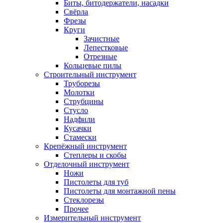
Биты, битодержатели, насадки
Свёрла
Фрезы
Круги
Зачистные
Лепестковые
Отрезные
Кольцевые пилы
Строительный инструмент
Труборезы
Молотки
Струбцины
Стусло
Надфили
Кусачки
Стамески
Крепёжный инструмент
Степлеры и скобы
Отделочный инструмент
Ножи
Пистолеты для туб
Пистолеты для монтажной пены
Стеклорезы
Прочее
Измерительный инструмент