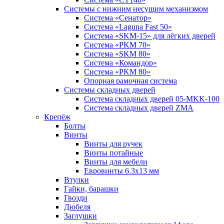
Системы с нижним несущим механизмом
Система «Сенатор»
Система «Laguna Fast 50»
Система «SKM-15» для лёгких дверей
Система «PKM 70»
Система «SKM 80»
Система «Командор»
Система «PKM 80»
Опорная рамочная система
Системы складных дверей
Система складных дверей 05-MKK-100
Система складных дверей ZMA
Крепёж
Болты
Винты
Винты для ручек
Винты потайные
Винты для мебели
Евровинты 6.3х13 мм
Втулки
Гайки, барашки
Гвозди
Дюбеля
Заглушки