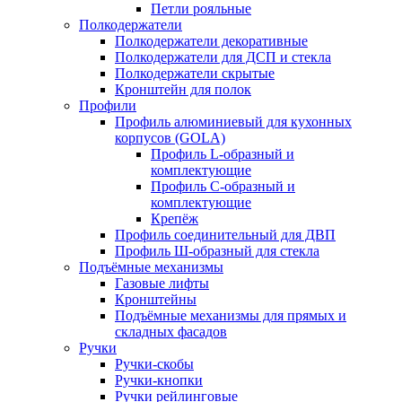
Петли рояльные
Полкодержатели
Полкодержатели декоративные
Полкодержатели для ДСП и стекла
Полкодержатели скрытые
Кронштейн для полок
Профили
Профиль алюминиевый для кухонных
корпусов (GOLA)
Профиль L-образный и
комплектующие
Профиль C-образный и
комплектующие
Крепёж
Профиль соединительный для ДВП
Профиль Ш-образный для стекла
Подъёмные механизмы
Газовые лифты
Кронштейны
Подъёмные механизмы для прямых и
складных фасадов
Ручки
Ручки-скобы
Ручки-кнопки
Ручки рейлинговые