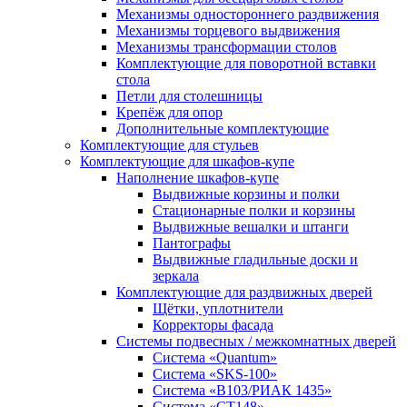
Механизмы одностороннего раздвижения
Механизмы торцевого выдвижения
Механизмы трансформации столов
Комплектующие для поворотной вставки
стола
Петли для столешницы
Крепёж для опор
Дополнительные комплектующие
Комплектующие для стульев
Комплектующие для шкафов-купе
Наполнение шкафов-купе
Выдвижные корзины и полки
Стационарные полки и корзины
Выдвижные вешалки и штанги
Пантографы
Выдвижные гладильные доски и
зеркала
Комплектующие для раздвижных дверей
Щётки, уплотнители
Корректоры фасада
Системы подвесных / межкомнатных дверей
Система «Quantum»
Система «SKS-100»
Система «B103/РИАК 1435»
Система «СТ148»