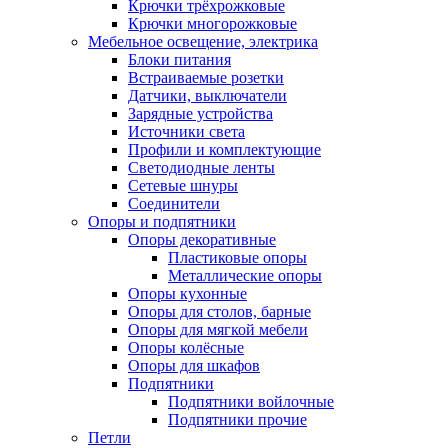
Крючки трёхрожковые
Крючки многорожковые
Мебельное освещение, электрика
Блоки питания
Встраиваемые розетки
Датчики, выключатели
Зарядные устройства
Источники света
Профили и комплектующие
Светодиодные ленты
Сетевые шнуры
Соединители
Опоры и подпятники
Опоры декоративные
Пластиковые опоры
Металлические опоры
Опоры кухонные
Опоры для столов, барные
Опоры для мягкой мебели
Опоры колёсные
Опоры для шкафов
Подпятники
Подпятники войлочные
Подпятники прочие
Петли