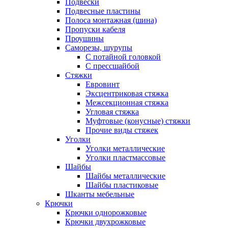
Подвески
Подвесные пластины
Полоса монтажная (шина)
Пропуски кабеля
Проушины
Саморезы, шурупы
С потайной головкой
С прессшайбой
Стяжки
Евровинт
Эксцентриковая стяжка
Межсекционная стяжка
Угловая стяжка
Муфтовые (конусные) стяжки
Прочие виды стяжек
Уголки
Уголки металлические
Уголки пластмассовые
Шайбы
Шайбы металлические
Шайбы пластиковые
Шканты мебельные
Крючки
Крючки однорожковые
Крючки двухрожковые