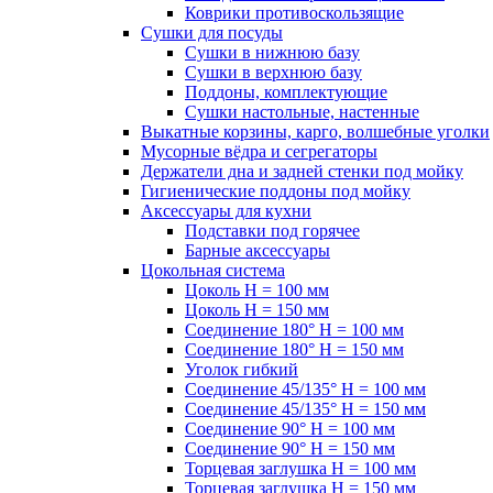
Коврики противоскользящие
Сушки для посуды
Сушки в нижнюю базу
Сушки в верхнюю базу
Поддоны, комплектующие
Сушки настольные, настенные
Выкатные корзины, карго, волшебные уголки
Мусорные вёдра и сегрегаторы
Держатели дна и задней стенки под мойку
Гигиенические поддоны под мойку
Аксессуары для кухни
Подставки под горячее
Барные аксессуары
Цокольная система
Цоколь H = 100 мм
Цоколь H = 150 мм
Соединение 180° H = 100 мм
Соединение 180° H = 150 мм
Уголок гибкий
Соединение 45/135° H = 100 мм
Соединение 45/135° H = 150 мм
Соединение 90° H = 100 мм
Соединение 90° H = 150 мм
Торцевая заглушка H = 100 мм
Торцевая заглушка H = 150 мм