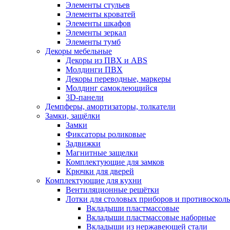
Элементы стульев
Элементы кроватей
Элементы шкафов
Элементы зеркал
Элементы тумб
Декоры мебельные
Декоры из ПВХ и ABS
Молдинги ПВХ
Декоры переводные, маркеры
Молдинг самоклеющийся
3D-панели
Демпферы, амортизаторы, толкатели
Замки, защёлки
Замки
Фиксаторы роликовые
Задвижки
Магнитные защелки
Комплектующие для замков
Крючки для дверей
Комплектующие для кухни
Вентиляционные решётки
Лотки для столовых приборов и противоскол
Вкладыши пластмассовые
Вкладыши пластмассовые наборные
Вкладыши из нержавеющей стали