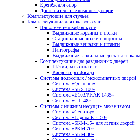
Крепёж для опор
Дополнительные комплектующие
Комплектующие для стульев
Комплектующие для шкафов-купе
Наполнение шкафов-купе
Выдвижные корзины и полки
Стационарные полки и корзины
Выдвижные вешалки и штанги
Пантографы
Выдвижные гладильные доски и зеркал
Комплектующие для раздвижных дверей
Щётки, уплотнители
Корректоры фасада
Системы подвесных / межкомнатных дверей
Система «Quantum»
Система «SKS-100»
Система «B103/РИАК 1435»
Система «СТ148»
Системы с нижним несущим механизмом
Система «Сенатор»
Система «Laguna Fast 50»
Система «SKM-15» для лёгких дверей
Система «PKM 70»
Система «SKM 80»
Система «Командор»