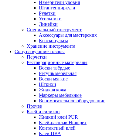
Измерители уровня
Штангенциркули
Рулетки
Угольники
Линейки
Специальный инструмент
Аксессуары для мастерских
Краскопульты
Хранение инструмента
Сопутствующие товары
Перчатки
Реставрационные материалы
Воски твёрдые
Ретушь мебельная
Воски мягкие
Штрихи
Жидкая кожа
Маркеры мебельные
Вспомогательное оборудование
Прочее
Клей и силикон
Жидкий клей PUR
Клей-расплав Hranipex
Контактный клей
Клей ПВА