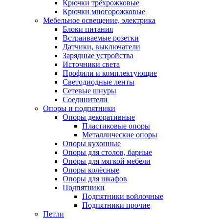
Крючки трёхрожковые
Крючки многорожковые
Мебельное освещение, электрика
Блоки питания
Встраиваемые розетки
Датчики, выключатели
Зарядные устройства
Источники света
Профили и комплектующие
Светодиодные ленты
Сетевые шнуры
Соединители
Опоры и подпятники
Опоры декоративные
Пластиковые опоры
Металлические опоры
Опоры кухонные
Опоры для столов, барные
Опоры для мягкой мебели
Опоры колёсные
Опоры для шкафов
Подпятники
Подпятники войлочные
Подпятники прочие
Петли