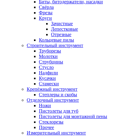
Биты, битодержатели, насадки
Свёрла
Фрезы
Круги
Зачистные
Лепестковые
Отрезные
Кольцевые пилы
Строительный инструмент
Труборезы
Молотки
Струбцины
Стусло
Надфили
Кусачки
Стамески
Крепёжный инструмент
Степлеры и скобы
Отделочный инструмент
Ножи
Пистолеты для туб
Пистолеты для монтажной пены
Стеклорезы
Прочее
Измерительный инструмент