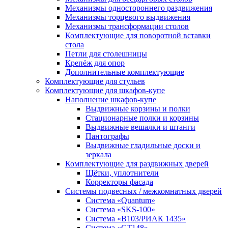
Механизмы одностороннего раздвижения
Механизмы торцевого выдвижения
Механизмы трансформации столов
Комплектующие для поворотной вставки
стола
Петли для столешницы
Крепёж для опор
Дополнительные комплектующие
Комплектующие для стульев
Комплектующие для шкафов-купе
Наполнение шкафов-купе
Выдвижные корзины и полки
Стационарные полки и корзины
Выдвижные вешалки и штанги
Пантографы
Выдвижные гладильные доски и
зеркала
Комплектующие для раздвижных дверей
Щётки, уплотнители
Корректоры фасада
Системы подвесных / межкомнатных дверей
Система «Quantum»
Система «SKS-100»
Система «B103/РИАК 1435»
Система «СТ148»