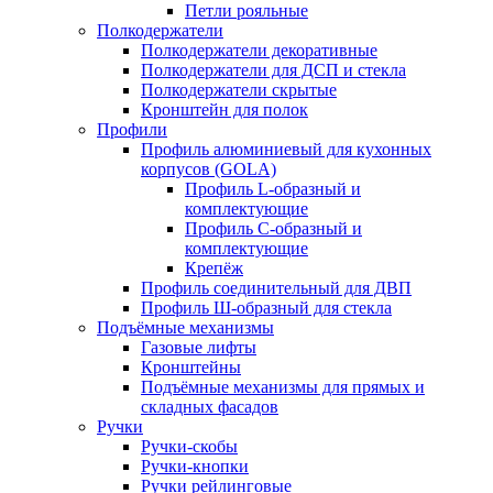
Петли рояльные
Полкодержатели
Полкодержатели декоративные
Полкодержатели для ДСП и стекла
Полкодержатели скрытые
Кронштейн для полок
Профили
Профиль алюминиевый для кухонных
корпусов (GOLA)
Профиль L-образный и
комплектующие
Профиль C-образный и
комплектующие
Крепёж
Профиль соединительный для ДВП
Профиль Ш-образный для стекла
Подъёмные механизмы
Газовые лифты
Кронштейны
Подъёмные механизмы для прямых и
складных фасадов
Ручки
Ручки-скобы
Ручки-кнопки
Ручки рейлинговые