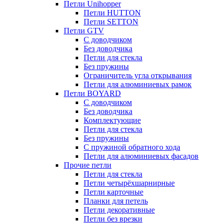
Петли Unihopper
Петли HUTTON
Петли SETTON
Петли GTV
С доводчиком
Без доводчика
Петли для стекла
Без пружины
Ограничитель угла открывания
Петли для алюминиевых рамок
Петли BOYARD
С доводчиком
Без доводчика
Комплектующие
Петли для стекла
Без пружины
С пружиной обратного хода
Петли для алюминиевых фасадов
Прочие петли
Петли для стекла
Петли четырёхшарнирные
Петли карточные
Планки для петель
Петли декоративные
Петли без врезки