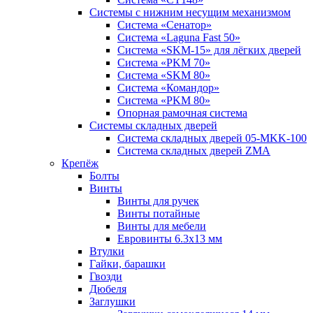
Системы с нижним несущим механизмом
Система «Сенатор»
Система «Laguna Fast 50»
Система «SKM-15» для лёгких дверей
Система «PKM 70»
Система «SKM 80»
Система «Командор»
Система «PKM 80»
Опорная рамочная система
Системы складных дверей
Система складных дверей 05-MKK-100
Система складных дверей ZMA
Крепёж
Болты
Винты
Винты для ручек
Винты потайные
Винты для мебели
Евровинты 6.3х13 мм
Втулки
Гайки, барашки
Гвозди
Дюбеля
Заглушки