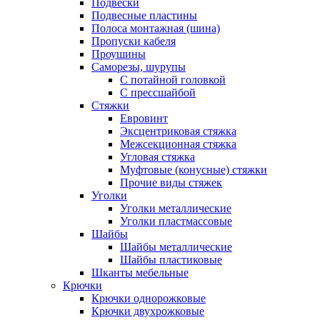
Подвески
Подвесные пластины
Полоса монтажная (шина)
Пропуски кабеля
Проушины
Саморезы, шурупы
С потайной головкой
С прессшайбой
Стяжки
Евровинт
Эксцентриковая стяжка
Межсекционная стяжка
Угловая стяжка
Муфтовые (конусные) стяжки
Прочие виды стяжек
Уголки
Уголки металлические
Уголки пластмассовые
Шайбы
Шайбы металлические
Шайбы пластиковые
Шканты мебельные
Крючки
Крючки однорожковые
Крючки двухрожковые