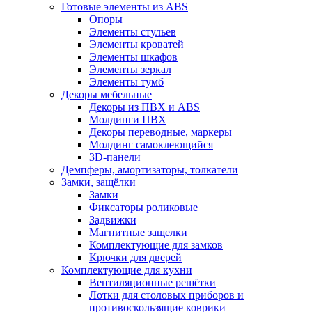
Готовые элементы из ABS
Опоры
Элементы стульев
Элементы кроватей
Элементы шкафов
Элементы зеркал
Элементы тумб
Декоры мебельные
Декоры из ПВХ и ABS
Молдинги ПВХ
Декоры переводные, маркеры
Молдинг самоклеющийся
3D-панели
Демпферы, амортизаторы, толкатели
Замки, защёлки
Замки
Фиксаторы роликовые
Задвижки
Магнитные защелки
Комплектующие для замков
Крючки для дверей
Комплектующие для кухни
Вентиляционные решётки
Лотки для столовых приборов и
противоскользящие коврики