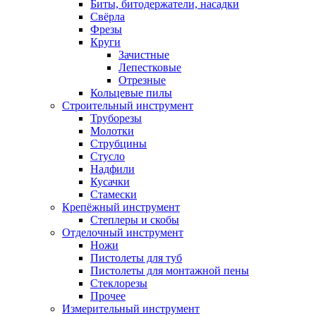
Биты, битодержатели, насадки
Свёрла
Фрезы
Круги
Зачистные
Лепестковые
Отрезные
Кольцевые пилы
Строительный инструмент
Труборезы
Молотки
Струбцины
Стусло
Надфили
Кусачки
Стамески
Крепёжный инструмент
Степлеры и скобы
Отделочный инструмент
Ножи
Пистолеты для туб
Пистолеты для монтажной пены
Стеклорезы
Прочее
Измерительный инструмент