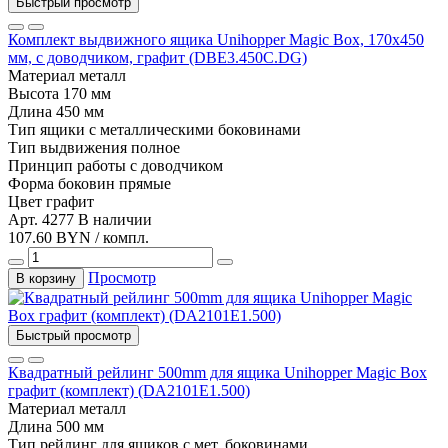
Быстрый просмотр
Комплект выдвижного ящика Unihopper Magic Box, 170x450
мм, с доводчиком, графит (DBE3.450С.DG)
Материал
металл
Высота
170 мм
Длина
450 мм
Тип
ящики с металлическими боковинами
Тип выдвижения
полное
Принцип работы
с доводчиком
Форма боковин
прямые
Цвет
графит
Арт. 4277
В наличии
107.60 BYN / компл.
Просмотр
В корзину
Быстрый просмотр
Квадратный рейлинг 500mm для ящика Unihopper Magic Box
графит (комплект) (DA2101E1.500)
Материал
металл
Длина
500 мм
Тип
рейлинг для ящиков с мет. боковинами