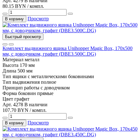
Арт. 4279
В наличии
80.15 BYN / компл.
Просмотр
В корзину
Быстрый просмотр
Комплект выдвижного ящика Unihopper Magic Box, 170x500
мм, с доводчиком, графит (DBE3.500С.DG)
Материал
металл
Высота
170 мм
Длина
500 мм
Тип
ящики с металлическими боковинами
Тип выдвижения
полное
Принцип работы
с доводчиком
Форма боковин
прямые
Цвет
графит
Арт. 4278
В наличии
107.70 BYN / компл.
Просмотр
В корзину