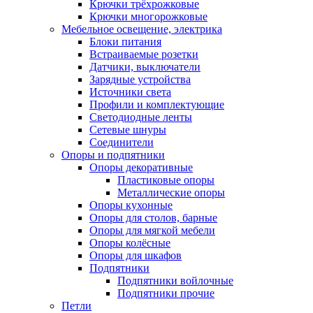
Крючки трёхрожковые
Крючки многорожковые
Мебельное освещение, электрика
Блоки питания
Встраиваемые розетки
Датчики, выключатели
Зарядные устройства
Источники света
Профили и комплектующие
Светодиодные ленты
Сетевые шнуры
Соединители
Опоры и подпятники
Опоры декоративные
Пластиковые опоры
Металлические опоры
Опоры кухонные
Опоры для столов, барные
Опоры для мягкой мебели
Опоры колёсные
Опоры для шкафов
Подпятники
Подпятники войлочные
Подпятники прочие
Петли