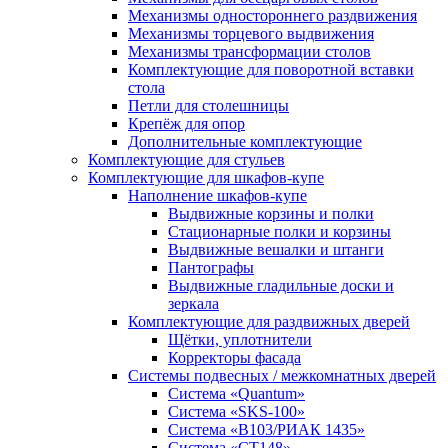
Механизмы одностороннего раздвижения
Механизмы торцевого выдвижения
Механизмы трансформации столов
Комплектующие для поворотной вставки
стола
Петли для столешницы
Крепёж для опор
Дополнительные комплектующие
Комплектующие для стульев
Комплектующие для шкафов-купе
Наполнение шкафов-купе
Выдвижные корзины и полки
Стационарные полки и корзины
Выдвижные вешалки и штанги
Пантографы
Выдвижные гладильные доски и
зеркала
Комплектующие для раздвижных дверей
Щётки, уплотнители
Корректоры фасада
Системы подвесных / межкомнатных дверей
Система «Quantum»
Система «SKS-100»
Система «B103/РИАК 1435»
Система «СТ148»