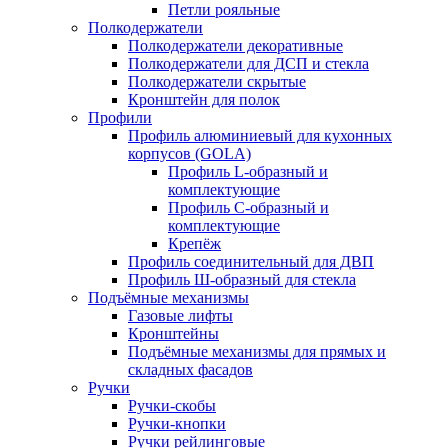
Петли рояльные
Полкодержатели
Полкодержатели декоративные
Полкодержатели для ДСП и стекла
Полкодержатели скрытые
Кронштейн для полок
Профили
Профиль алюминиевый для кухонных
корпусов (GOLA)
Профиль L-образный и
комплектующие
Профиль C-образный и
комплектующие
Крепёж
Профиль соединительный для ДВП
Профиль Ш-образный для стекла
Подъёмные механизмы
Газовые лифты
Кронштейны
Подъёмные механизмы для прямых и
складных фасадов
Ручки
Ручки-скобы
Ручки-кнопки
Ручки рейлинговые