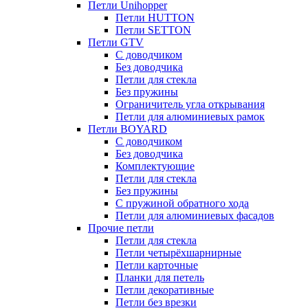
Петли Unihopper
Петли HUTTON
Петли SETTON
Петли GTV
С доводчиком
Без доводчика
Петли для стекла
Без пружины
Ограничитель угла открывания
Петли для алюминиевых рамок
Петли BOYARD
С доводчиком
Без доводчика
Комплектующие
Петли для стекла
Без пружины
С пружиной обратного хода
Петли для алюминиевых фасадов
Прочие петли
Петли для стекла
Петли четырёхшарнирные
Петли карточные
Планки для петель
Петли декоративные
Петли без врезки