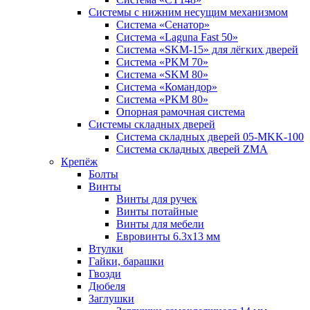
Системы с нижним несущим механизмом
Система «Сенатор»
Система «Laguna Fast 50»
Система «SKM-15» для лёгких дверей
Система «PKM 70»
Система «SKM 80»
Система «Командор»
Система «PKM 80»
Опорная рамочная система
Системы складных дверей
Система складных дверей 05-MKK-100
Система складных дверей ZMA
Крепёж
Болты
Винты
Винты для ручек
Винты потайные
Винты для мебели
Евровинты 6.3х13 мм
Втулки
Гайки, барашки
Гвозди
Дюбеля
Заглушки