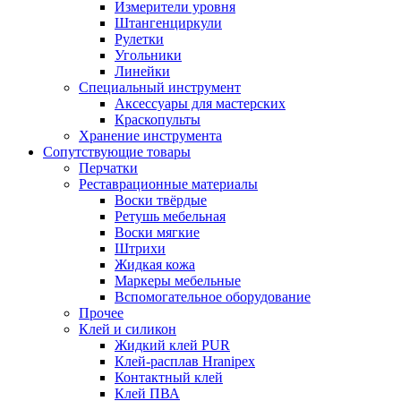
Измерители уровня
Штангенциркули
Рулетки
Угольники
Линейки
Специальный инструмент
Аксессуары для мастерских
Краскопульты
Хранение инструмента
Сопутствующие товары
Перчатки
Реставрационные материалы
Воски твёрдые
Ретушь мебельная
Воски мягкие
Штрихи
Жидкая кожа
Маркеры мебельные
Вспомогательное оборудование
Прочее
Клей и силикон
Жидкий клей PUR
Клей-расплав Hranipex
Контактный клей
Клей ПВА