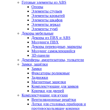
Готовые элементы из ABS
Опоры
Элементы стульев
Элементы кроватей
Элементы шкафов
Элементы зеркал
Элементы тумб
Декоры мебельные
Декоры из ПВХ и ABS
Молдинги ПВХ
Декоры переводные, маркеры
Молдинг самоклеющийся
3D-панели
Демпферы, амортизаторы, толкатели
Замки, защёлки
Замки
Фиксаторы роликовые
Задвижки
Магнитные защелки
Комплектующие для замков
Крючки для дверей
Комплектующие для кухни
Вентиляционные решётки
Лотки для столовых приборов и
противоскользящие коврики