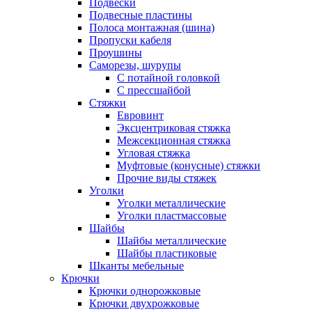
Подвески
Подвесные пластины
Полоса монтажная (шина)
Пропуски кабеля
Проушины
Саморезы, шурупы
С потайной головкой
С прессшайбой
Стяжки
Евровинт
Эксцентриковая стяжка
Межсекционная стяжка
Угловая стяжка
Муфтовые (конусные) стяжки
Прочие виды стяжек
Уголки
Уголки металлические
Уголки пластмассовые
Шайбы
Шайбы металлические
Шайбы пластиковые
Шканты мебельные
Крючки
Крючки однорожковые
Крючки двухрожковые